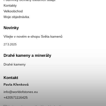
Kontakty
Velkoobchod
Moje objednávka
Novinky
Vítejte v novém e-shopu Světa kamenů
27.5.2025
Drahé kameny a minerály
Drahé kameny
Kontakt
Pavla Křenková
info
@
worldofstones.eu
+420571116425