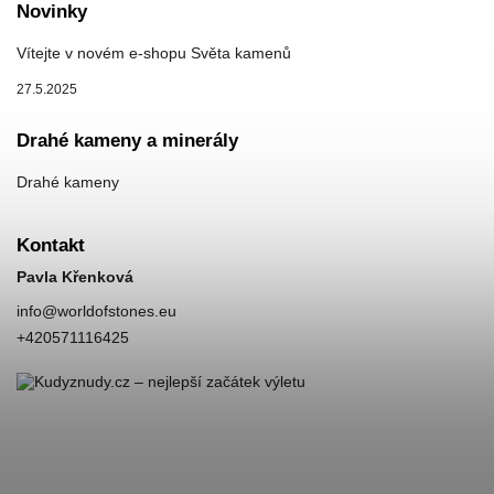
Novinky
Vítejte v novém e-shopu Světa kamenů
27.5.2025
Drahé kameny a minerály
Drahé kameny
Kontakt
Pavla Křenková
info
@
worldofstones.eu
+420571116425