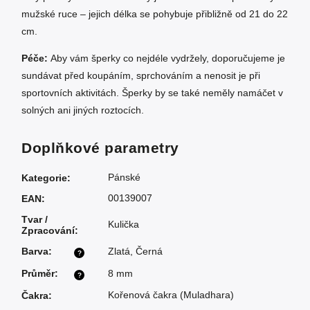
mužské ruce – jejich délka se pohybuje přibližně od 21 do 22
cm.
Péče:
Aby vám šperky co nejdéle vydržely, doporučujeme je
sundávat před koupáním, sprchováním a nenosit je při
sportovních aktivitách. Šperky by se také neměly namáčet v
solných ani jiných roztocích.
Doplňkové parametry
Pánské
Kategorie
:
00139007
EAN
:
Tvar /
Kulička
Zpracování
:
Barva
:
Zlatá
,
Černá
?
Průměr
:
8 mm
?
Kořenová čakra (Muladhara)
Čakra
: