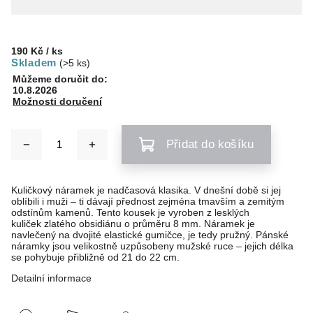
190 Kč
/ ks
Skladem
(>5 ks)
Můžeme doručit do:
10.8.2026
Možnosti doručení
Přidat do košíku
Kuličkový náramek je nadčasová klasika. V dnešní době si jej
oblíbili i muži – ti dávají přednost zejména tmavším a zemitým
odstínům kamenů. Tento kousek je vyroben z lesklých
kuliček zlatého obsidiánu o průměru 8 mm. Náramek je
navlečený na dvojité elastické gumičce, je tedy pružný. Pánské
náramky jsou velikostně uzpůsobeny mužské ruce – jejich délka
se pohybuje přibližně od 21 do 22 cm.
Detailní informace