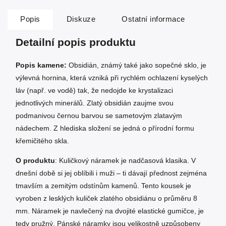
Popis
Diskuze
Ostatní informace
Detailní popis produktu
Popis kamene:
Obsidián, známý také jako sopečné sklo, je
výlevná hornina, která vzniká při rychlém ochlazení kyselých
láv (např. ve vodě) tak, že nedojde ke krystalizaci
jednotlivých minerálů. Zlatý obsidián zaujme svou
podmanivou černou barvou se sametovým zlatavým
nádechem. Z hlediska složení se jedná o přírodní formu
křemičitého skla.
O produktu
: Kuličkový náramek je nadčasová klasika. V
dnešní době si jej oblíbili i muži – ti dávají přednost zejména
tmavším a zemitým odstínům kamenů. Tento kousek je
vyroben z lesklých kuliček zlatého obsidiánu o průměru 8
mm. Náramek je navlečený na dvojité elastické gumičce, je
tedy pružný. Pánské náramky jsou velikostně uzpůsobeny