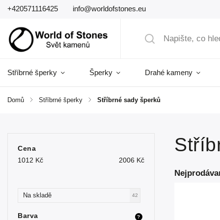
+420571116425
info@worldofstones.eu
Stříbrné šperky
Šperky
Drahé kameny
Domů
/
Stříbrné šperky
/
Stříbrné sady šperků
Stří
Cena
1012
Kč
2006
Kč
Nejprodáva
Na skladě
42
Barva
?