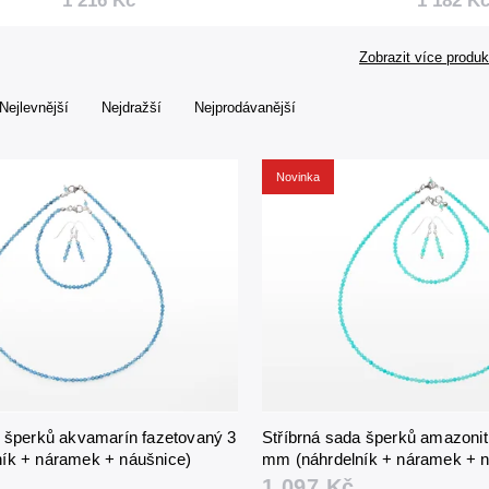
1 216 Kč
1 182 K
(náhrdelník +
náramek 
náramek + náušnice)
Zobrazit více produk
Nejlevnější
Nejdražší
Nejprodávanější
Novinka
a šperků akvamarín fazetovaný 3
Stříbrná sada šperků amazonit
ík + náramek + náušnice)
mm (náhrdelník + náramek + n
1 097 Kč