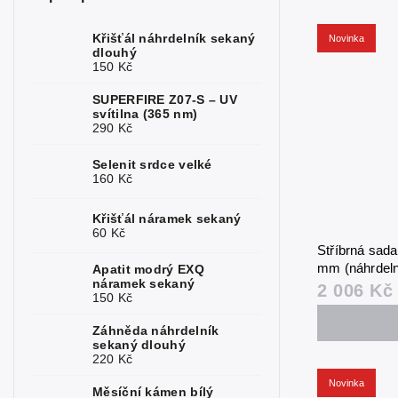
Měsíční
1
kámen
Křišťál náhrdelník sekaný
Novinka
dlouhý
150 Kč
Opál
2
SUPERFIRE Z07-S – UV
Perly
1
svítilna (365 nm)
290 Kč
Rubín
3
Selenit srdce velké
Růženín
1
160 Kč
Safír
2
Křišťál náramek sekaný
60 Kč
Serafinit
1
Stříbrná sada
mm (náhrdeln
Apatit modrý EXQ
Sluneční
náramek sekaný
2 006 Kč
1
kámen
150 Kč
Sodalit
2
Záhněda náhrdelník
sekaný dlouhý
220 Kč
Spinel
2
Novinka
Měsíční kámen bílý
Topaz
2