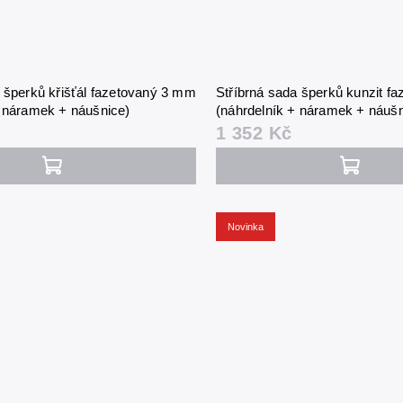
a šperků křišťál fazetovaný 3 mm
Stříbrná sada šperků kunzit f
+ náramek + náušnice)
(náhrdelník + náramek + náušn
1 352 Kč
Novinka