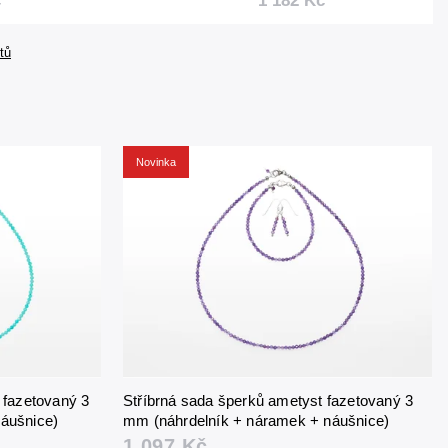
č
1 182 Kč
+ náušnice)
náramek + náušnice)
tů
Novinka
 fazetovaný 3
Stříbrná sada šperků ametyst fazetovaný 3
áušnice)
mm (náhrdelník + náramek + náušnice)
1 097 Kč