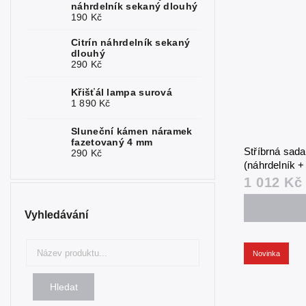
náhrdelník sekaný dlouhý
190 Kč
Turmalín
2
Citrín náhrdelník sekaný
dlouhý
Tyrkys
1
290 Kč
Rubelit
1
Křišťál lampa surová
1 890 Kč
Fosfosiderit
1
Sluneční kámen náramek
fazetovaný 4 mm
Stříbrná sad
290 Kč
(náhrdelník 
1 012 Kč
Vyhledávání
Novinka
Hledat