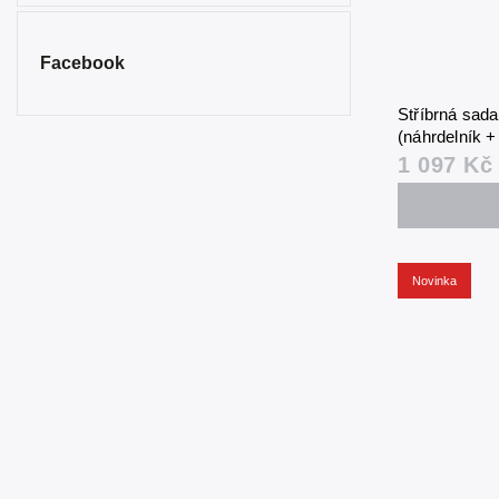
Facebook
Stříbrná sad
(náhrdelník 
1 097 Kč
Novinka