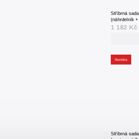
Stříbrná sad
(náhrdelník 
1 182 Kč
Novinka
Stříbrná sad