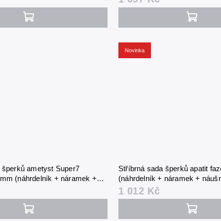
Novinka
a šperků ametyst Super7
Stříbrná sada šperků apatit f
 mm (náhrdelník + náramek +
(náhrdelník + náramek + náušn
1 012 Kč