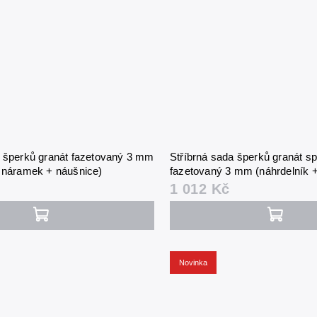
a šperků granát fazetovaný 3 mm
Stříbrná sada šperků granát sp
+ náramek + náušnice)
fazetovaný 3 mm (náhrdelník 
náušnice)
1 012 Kč
Novinka