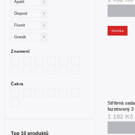
Apatit
1
Diopsid
2
Fluorit
1
Novinka
Granát
3
Chrysopras
2
Znamení
Karneol
1
Křišťál
1
Čakra
Kunzit
1
Labradorit
1
Stříbrná sad
Lapis
1
fazetovaný 3
náušnice)
1 182 Kč
Larimar
1
Malachit
1
Top 10 produktů