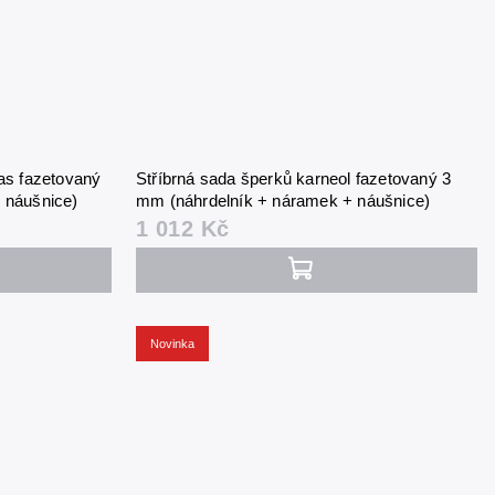
as fazetovaný
Stříbrná sada šperků karneol fazetovaný 3
 náušnice)
mm (náhrdelník + náramek + náušnice)
1 012 Kč
Novinka