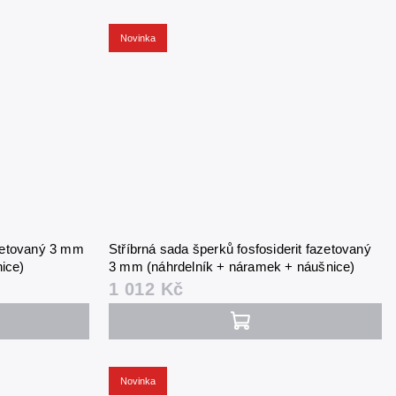
Novinka
azetovaný 3 mm
Stříbrná sada šperků fosfosiderit fazetovaný
ice)
3 mm (náhrdelník + náramek + náušnice)
1 012 Kč
Novinka