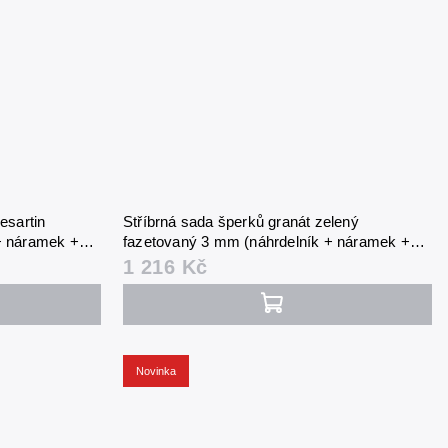
esartin
Stříbrná sada šperků granát zelený
+ náramek +
fazetovaný 3 mm (náhrdelník + náramek +
náušnice)
1 216 Kč
Novinka