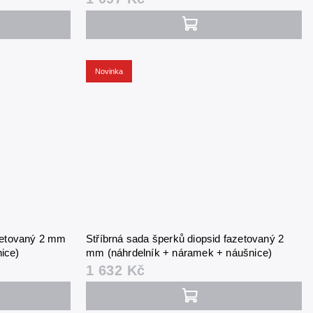
Novinka
azetovaný 2 mm
Stříbrná sada šperků diopsid fazetovaný 2
ice)
mm (náhrdelník + náramek + náušnice)
1 632 Kč