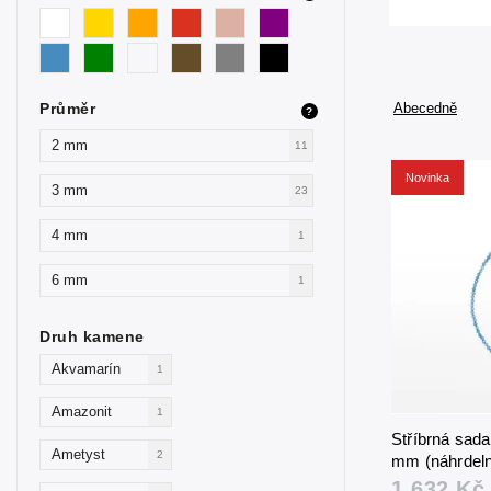
Průměr
Abecedně
?
2 mm
11
Novinka
3 mm
23
4 mm
1
6 mm
1
Druh kamene
Akvamarín
1
Amazonit
1
Stříbrná sad
Ametyst
2
mm (náhrdeln
1 632 Kč