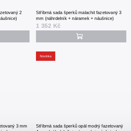
azetovaný 2
Stříbrná sada šperků malachit fazetovaný 3
áušnice)
mm (náhrdelník + náramek + náušnice)
1 352 Kč
Novinka
azetovaný 3 mm
Stříbrná sada šperků opál modrý fazetovaný