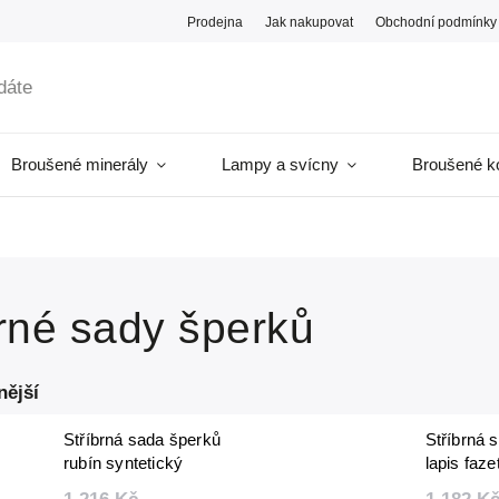
Prodejna
Jak nakupovat
Obchodní podmínky
Broušené minerály
Lampy a svícny
Broušené k
brné sady šperků
nější
Stříbrná sada šperků
Stříbrná 
rubín syntetický
lapis faz
fazetovaný 2 mm
mm (náhr