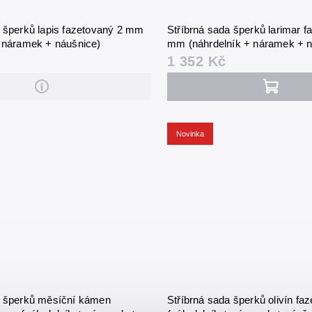
a šperků lapis fazetovaný 2 mm
Stříbrná sada šperků larimar f
+ náramek + náušnice)
mm (náhrdelník + náramek + n
1 352 Kč
Novinka
a šperků měsíční kámen
Stříbrná sada šperků olivín f