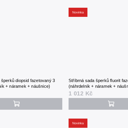
Novinka
 šperků diopsid fazetovaný 3
Stříbrná sada šperků fluorit f
ík + náramek + náušnice)
(náhrdelník + náramek + náušn
1 012 Kč
Novinka