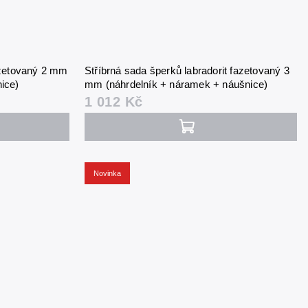
azetovaný 2 mm
Stříbrná sada šperků labradorit fazetovaný 3
ice)
mm (náhrdelník + náramek + náušnice)
1 012 Kč
Novinka