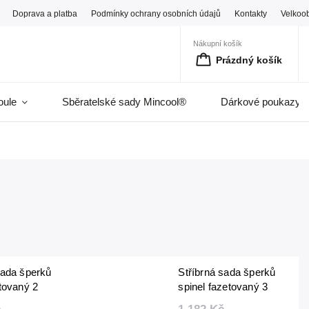
Doprava a platba
Podmínky ochrany osobních údajů
Kontakty
Velkoo
Nákupní košík
Prázdný košík
oule
Sběratelské sady Mincool®
Dárkové poukazy
sada šperků
Stříbrná sada šperků
etovaný 2
spinel fazetovaný 3
delník +
mm (náhrdelník +