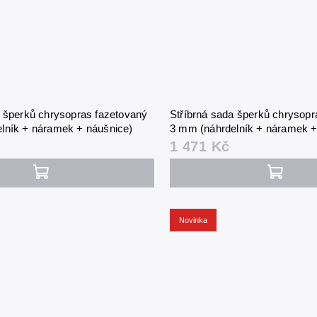
a šperků chrysopras fazetovaný
Stříbrná sada šperků chrysopr
lník + náramek + náušnice)
3 mm (náhrdelník + náramek +
1 471 Kč
Novinka