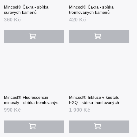
Mincool® Čakra - sbírka
Mincool® Čakra - sbírka
surových kamenů
tromlovaných kamenů
360 Kč
420 Kč
Mincool® Fluorescenční
Mincool® Inkluze v křišťálu
minerály - sbírka tromlovaných
EXQ - sbírka tromlovaných
kamenů + UV svítilna
kamenů
990 Kč
1 900 Kč