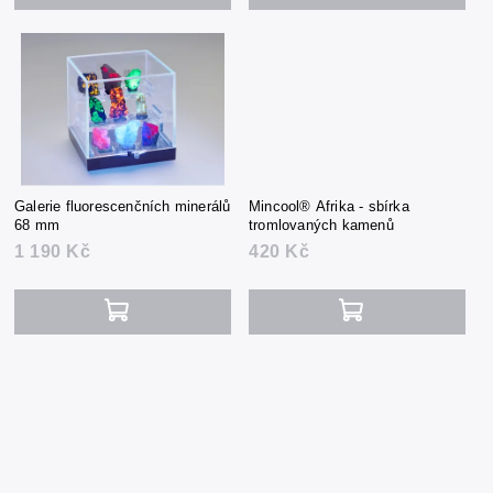
Galerie fluorescenčních minerálů
Mincool® Afrika - sbírka
68 mm
tromlovaných kamenů
1 190 Kč
420 Kč