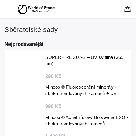
Sběratelské sady
Nejprodávanější
SUPERFIRE Z07-S – UV svítilna (365
nm)
290 Kč
Mincool® Fluorescenční minerály -
sbírka tromlovaných kamenů + UV
svítilna
990 Kč
Mincool® Achát růžový Botswana EXQ -
sbírka tromlovaných kamenů