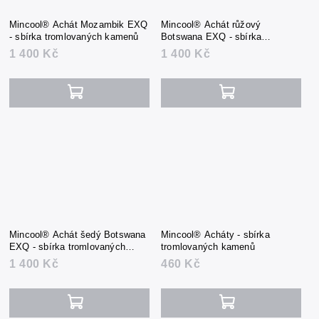
Mincool® Achát Mozambik EXQ
Mincool® Achát růžový
- sbírka tromlovaných kamenů
Botswana EXQ - sbírka
tromlovaných kamenů
1 400 Kč
1 400 Kč
Mincool® Achát šedý Botswana
Mincool® Acháty - sbírka
EXQ - sbírka tromlovaných
tromlovaných kamenů
kamenů
1 400 Kč
460 Kč