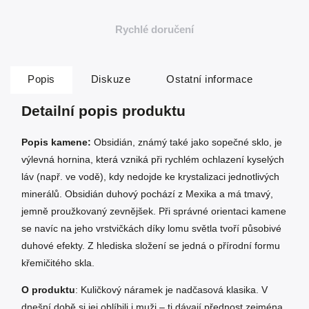
Rychlé doručení
Popis
Diskuze
Ostatní informace
Detailní popis produktu
Popis kamene:
Obsidián, známý také jako sopečné sklo, je
výlevná hornina, která vzniká při rychlém ochlazení kyselých
láv (např. ve vodě), kdy nedojde ke krystalizaci jednotlivých
minerálů. Obsidián duhový pochází z Mexika a má tmavý,
jemně proužkovaný zevnějšek. Při správné orientaci kamene
se navíc na jeho vrstvičkách díky lomu světla tvoří působivé
duhové efekty. Z hlediska složení se jedná o přírodní formu
křemičitého skla.
O produktu
: Kuličkový náramek je nadčasová klasika. V
dnešní době si jej oblíbili i muži – ti dávají přednost zejména