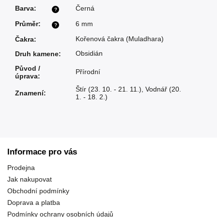
Barva
:
Černá
?
Průměr
:
6 mm
?
Kořenová čakra (Muladhara)
Čakra
:
Obsidián
Druh kamene
:
Původ /
Přírodní
úprava
:
Štír (23. 10. - 21. 11.)
,
Vodnář (20.
Znamení
:
1. - 18. 2.)
Informace pro vás
Prodejna
Jak nakupovat
Obchodní podmínky
Doprava a platba
Podmínky ochrany osobních údajů