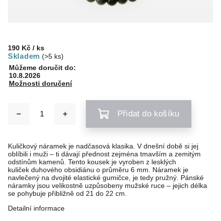
190 Kč
/ ks
Skladem
(>5 ks)
Můžeme doručit do:
10.8.2026
Možnosti doručení
Přidat do košíku
Kuličkový náramek je nadčasová klasika. V dnešní době si jej
oblíbili i muži – ti dávají přednost zejména tmavším a zemitým
odstínům kamenů. Tento kousek je vyroben z lesklých
kuliček duhového obsidiánu o průměru 6 mm. Náramek je
navlečený na dvojité elastické gumičce, je tedy pružný. Pánské
náramky jsou velikostně uzpůsobeny mužské ruce – jejich délka
se pohybuje přibližně od 21 do 22 cm.
Detailní informace