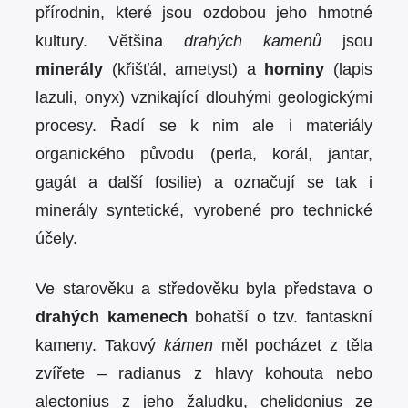
přírodnin, které jsou ozdobou jeho hmotné
kultury. Většina
drahých kamenů
jsou
minerály
(křišťál, ametyst) a
horniny
(lapis
lazuli, onyx) vznikající dlouhými geologickými
procesy. Řadí se k nim ale i materiály
organického původu (perla, korál, jantar,
gagát a další fosilie) a označují se tak i
minerály syntetické, vyrobené pro technické
účely.
Ve starověku a středověku byla představa o
drahých kamenech
bohatší o tzv. fantaskní
kameny. Takový
kámen
měl pocházet z těla
zvířete – radianus z hlavy kohouta nebo
alectonius z jeho žaludku, chelidonius ze