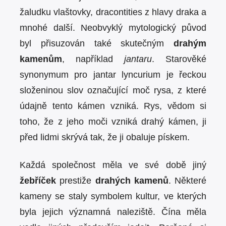
žaludku vlaštovky, dracontities z hlavy draka a
mnohé další. Neobvyklý mytologický původ
byl přisuzován také skutečným
drahým
kamenům
, například
jantaru
. Starověké
synonymum pro jantar lyncurium je řeckou
složeninou slov označující moč rysa, z které
údajně tento kámen vzniká. Rys, vědom si
toho, že z jeho moči vzniká drahý kámen, ji
před lidmi skrývá tak, že ji obaluje pískem.
Každá společnost měla ve své době jiný
žebříček
prestiže
drahých kamenů
. Některé
kameny se staly symbolem kultur, ve kterých
byla jejich významná naleziště. Čína měla