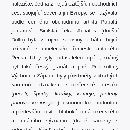
naleziště. Jedna z nejdůležitějších obchodních
cest spojující sever a jih Evropy, se nazývala,
podle cenného obchodního artiklu Pobaltí,
jantarová. Sicilská řeka Achates (dnešní
Drillo) byla zdrojem suroviny achátu, hojně
užívané v uměleckém řemeslu antického
Řecka, Uhry byly dodavatelem opálu, známý
byl také český granát a jiné. Pro kultury
Východu i Západu byly
předměty
z
drahých
kamenů
odznakem společenské prestiže
(
pečeti, šperky, korálky, kameje, prsteny,
panovnické insignie
), ekonomickou hodnotou,
a především nositeli hlubokého náboženského
a rituálního významu (drahé kameny v
židovství, křesťanství, budhismu a dal.)