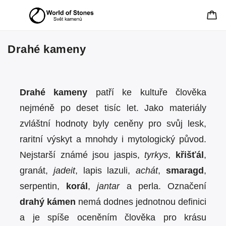
Drahé kameny
Drahé kameny
patří ke kultuře člověka
nejméně po deset tisíc let. Jako materiály
zvláštní hodnoty byly ceněny pro svůj lesk,
raritní výskyt a mnohdy i mytologický původ.
Nejstarší známé jsou jaspis,
tyrkys
,
křišťál
,
granát,
jadeit
, lapis lazuli,
achát
,
smaragd
,
serpentin,
korál
,
jantar
a perla. Označení
drahý kámen
nemá dodnes jednotnou definici
a je spíše oceněním člověka pro krásu