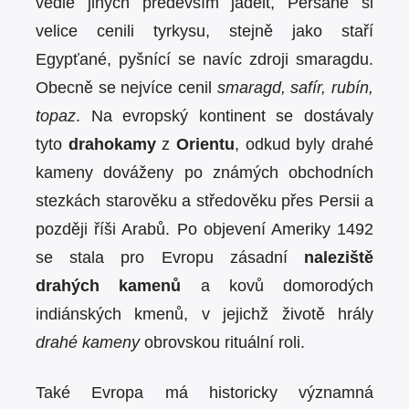
vedle jiných především jadeit, Peršané si
velice cenili tyrkysu, stejně jako staří
Egypťané, pyšnící se navíc zdroji smaragdu.
Obecně se nejvíce cenil
smaragd, safír, rubín,
topaz
. Na evropský kontinent se dostávaly
tyto
drahokamy
z
Orientu
, odkud byly drahé
kameny dováženy po známých obchodních
stezkách starověku a středověku přes Persii a
později říši Arabů. Po objevení Ameriky 1492
se stala pro Evropu zásadní
naleziště
drahých kamenů
a kovů domorodých
indiánských kmenů, v jejichž životě hrály
drahé kameny
obrovskou rituální roli.
Také Evropa má historicky významná