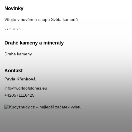
Novinky
Vítejte v novém e-shopu Světa kamenů
27.5.2025
Drahé kameny a minerály
Drahé kameny
Kontakt
Pavla Křenková
info
@
worldofstones.eu
+420571116425