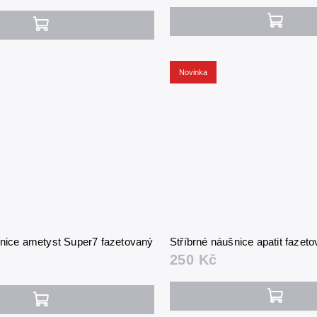
Novinka
šnice ametyst Super7 fazetovaný
Stříbrné náušnice apatit faze
250 Kč