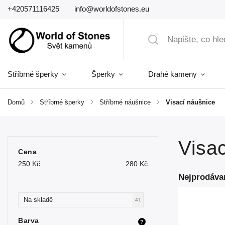
+420571116425
info@worldofstones.eu
Stříbrné šperky
Šperky
Drahé kameny
Domů
/
Stříbrné šperky
/
Stříbrné náušnice
/
Visací náušnice
Visa
Cena
250
Kč
280
Kč
Nejprodáva
Na skladě
41
Barva
?