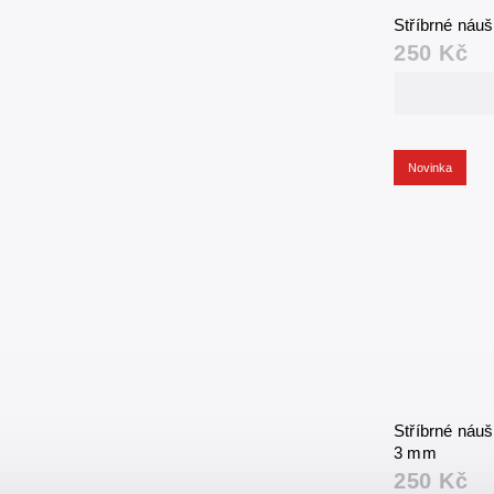
Stříbrné náu
250 Kč
Novinka
Stříbrné náu
3 mm
250 Kč