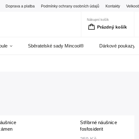
Doprava a platba
Podmínky ochrany osobních údajů
Kontakty
Velkoo
Nákupní košík
Prázdný košík
oule
Sběratelské sady Mincool®
Dárkové poukazy
náušnice
Stříbrné náušnice
 kámen
fosfosiderit
ný 3 mm
fazetovaný 3 mm