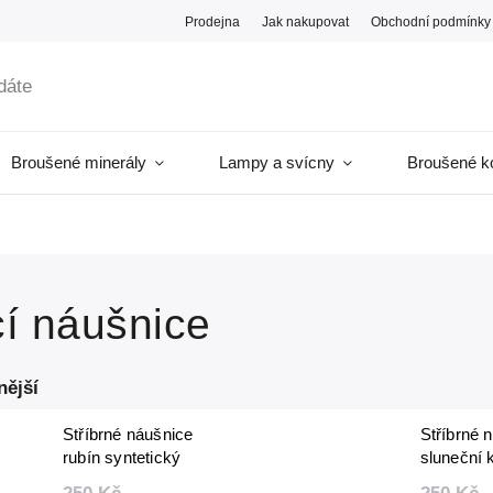
Prodejna
Jak nakupovat
Obchodní podmínky
Broušené minerály
Lampy a svícny
Broušené k
cí náušnice
nější
Stříbrné náušnice
Stříbrné 
rubín syntetický
sluneční
fazetovaný 2 mm
fazetova