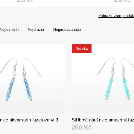
250 Kč
250 Kč
Zobrazit více produk
Nejlevnější
Nejdražší
Nejprodávanější
Novinka
šnice akvamarín fazetovaný 3
Stříbrné náušnice amazonit f
250 Kč