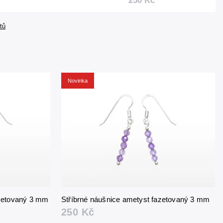
250 Kč
tů
Novinka
azetovaný 3 mm
Stříbrné náušnice ametyst fazetovaný 3 mm
250 Kč