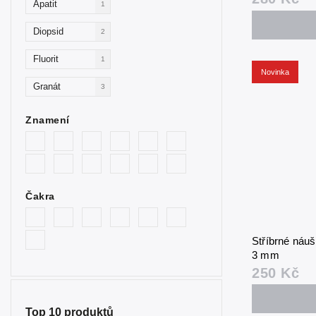
Apatit
1
Diopsid
2
Fluorit
1
Novinka
Granát
3
Chrysopras
2
Znamení
Karneol
1
Křišťál
1
Čakra
Kunzit
1
Labradorit
1
Stříbrné náu
Lapis
1
3 mm
250 Kč
Larimar
1
Malachit
1
Top 10 produktů