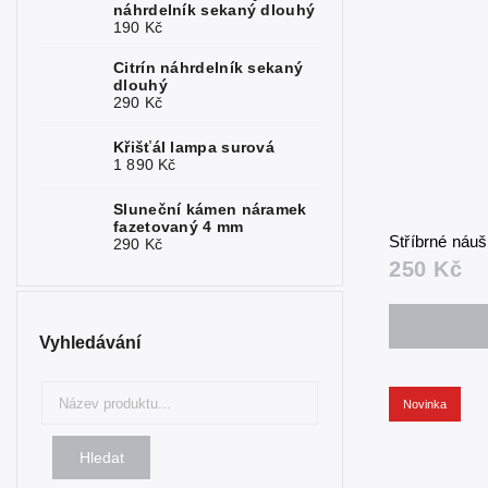
náhrdelník sekaný dlouhý
190 Kč
Turmalín
2
Citrín náhrdelník sekaný
dlouhý
Tyrkys
1
290 Kč
Rubelit
1
Křišťál lampa surová
1 890 Kč
Fosfosiderit
1
Sluneční kámen náramek
fazetovaný 4 mm
Stříbrné náu
290 Kč
250 Kč
Vyhledávání
Novinka
Hledat