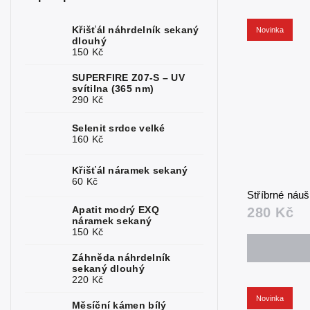
Měsíční
1
kámen
Křišťál náhrdelník sekaný
Novinka
dlouhý
150 Kč
Opál
2
SUPERFIRE Z07-S – UV
Perly
1
svítilna (365 nm)
290 Kč
Rubín
3
Selenit srdce velké
Růženín
1
160 Kč
Safír
2
Křišťál náramek sekaný
60 Kč
Serafinit
1
Stříbrné náu
Apatit modrý EXQ
280 Kč
Sluneční
náramek sekaný
1
kámen
150 Kč
Sodalit
2
Záhněda náhrdelník
sekaný dlouhý
220 Kč
Spinel
2
Novinka
Měsíční kámen bílý
Topaz
2