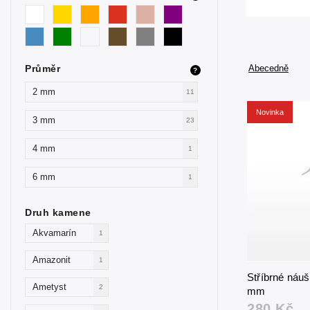
Průměr
Abecedně
?
2 mm
11
Novinka
3 mm
23
4 mm
1
6 mm
1
Druh kamene
Akvamarín
1
Amazonit
1
Stříbrné náu
Ametyst
2
mm
280 Kč