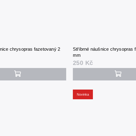
šnice chrysopras fazetovaný 2
Stříbrné náušnice chrysopras 
mm
250 Kč
Novinka