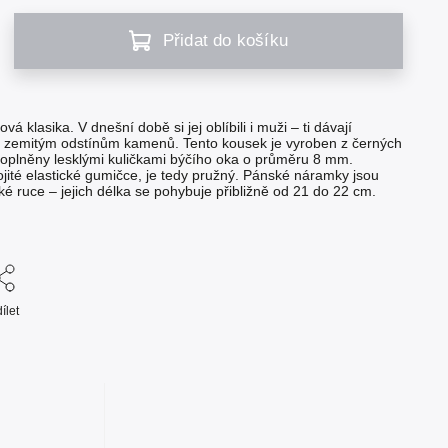
Přidat do košíku
 klasika. V dnešní době si jej oblíbili i muži – ti dávají
 zemitým odstínům kamenů. Tento kousek je vyroben z černých
 doplněny lesklými kuličkami býčího oka o průměru 8 mm.
ité elastické gumičce, je tedy pružný. Pánské náramky jsou
 ruce – jejich délka se pohybuje přibližně od 21 do 22 cm.
ílet