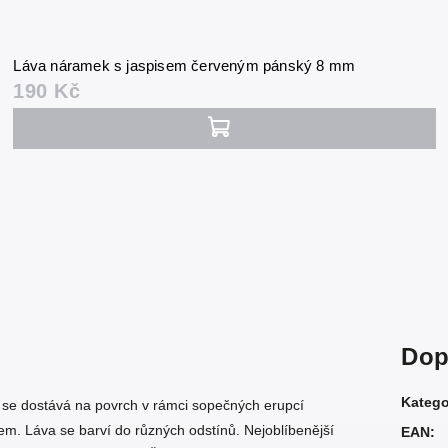
Láva náramek s jaspisem červeným pánský 8 mm
190 Kč
Dop
Katego
á se dostává na povrch v rámci sopečných erupcí
. Láva se barví do různých odstínů. Nejoblíbenější
EAN
: