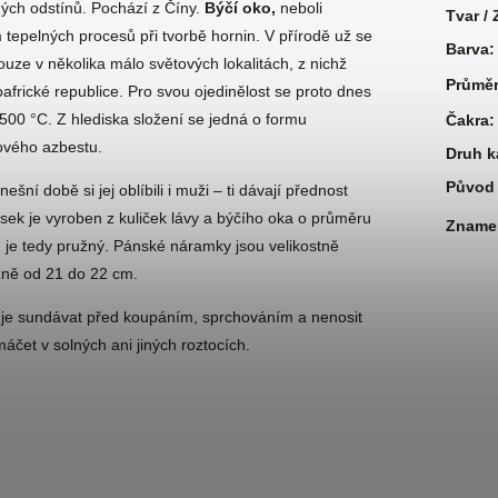
ných odstínů. Pochází z Číny.
Býčí oko,
neboli
Tvar /
tepelných procesů při tvorbě hornin. V přírodě už se
Barva
:
uze v několika málo světových lokalitách, z nichž
Průmě
africké republice. Pro svou ojedinělost se proto dnes
 500 °C. Z hlediska složení se jedná o formu
Čakra
:
tového azbestu.
Druh 
Původ 
šní době si jej oblíbili i muži – ti dávají přednost
k je vyroben z kuliček lávy a býčího oka o průměru
Zname
 je tedy pružný. Pánské náramky jsou velikostně
žně od 21 do 22 cm.
 je sundávat před koupáním, sprchováním a nenosit
áčet v solných ani jiných roztocích.