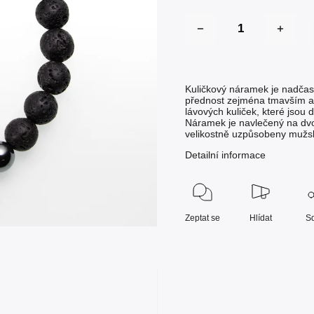
Kuličkový náramek je nadčasová
přednost zejména tmavším a
lávových kuliček, které jsou
Náramek je navlečený na dvoj
velikostně uzpůsobeny mužské
Detailní informace
Zeptat se
Hlídat
Sd