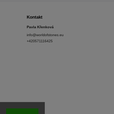
Kontakt
Pavla Křenková
info
@
worldofstones.eu
+420571116425