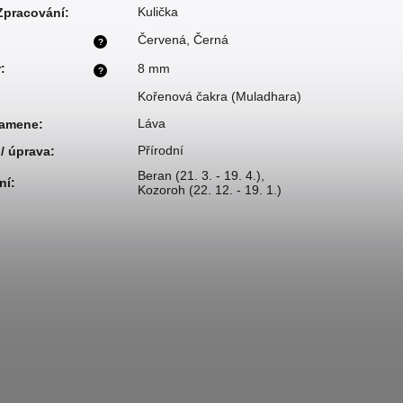
Kulička
 Zpracování
:
Červená
,
Černá
?
r
:
8 mm
?
Kořenová čakra (Muladhara)
Láva
kamene
:
Přírodní
/ úprava
:
Beran (21. 3. - 19. 4.)
,
ní
:
Kozoroh (22. 12. - 19. 1.)