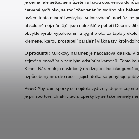
je černá, ale setkat se můžete i s lávou obarvenou do růz
červené tygří oko, se rodí zčervenáním tygřího oka během 
ovšem tento minerál vyskytuje velmi vzácně, nachází se po
absolutně nejznámější jsou naleziště v pohoří Doorn v Jiho
obvykle vyrábí vypalováním z tygřího oka za teploty okolo
křemene, kterou prostupují paralelní vlákna tzv. krokydoli
O produktu
: Kuličkový náramek je nadčasová klasika. V dne
zejména tmavším a zemitým odstínům kamenů. Tento kouse
8 mm. Náramek je navlečený na dvojité elastické gumičce,
uzpůsobeny mužské ruce – jejich délka se pohybuje přibli
Péče:
Aby vám šperky co nejdéle vydržely, doporučujeme
je při sportovních aktivitách. Šperky by se také neměly nam