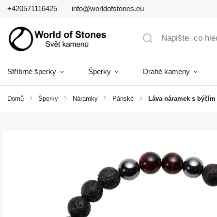
+420571116425
info@worldofstones.eu
Stříbrné šperky
Šperky
Drahé kameny
Domů
/
Šperky
/
Náramky
/
Pánské
/
Láva náramek s býčí