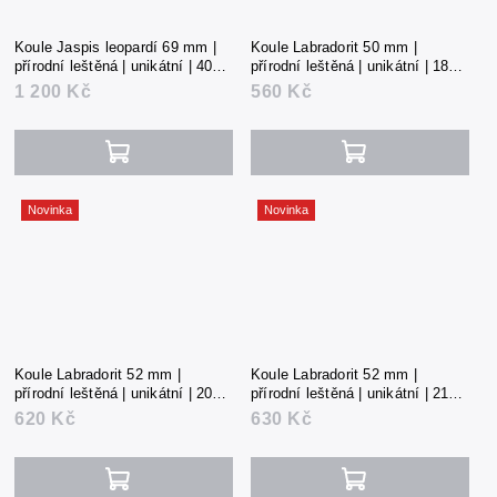
Koule Jaspis leopardí 69 mm |
Koule Labradorit 50 mm |
přírodní leštěná | unikátní | 400 g
přírodní leštěná | unikátní | 185 g
| Mexiko
| Madagaskar
1 200 Kč
560 Kč
Novinka
Novinka
Koule Labradorit 52 mm |
Koule Labradorit 52 mm |
přírodní leštěná | unikátní | 206 g
přírodní leštěná | unikátní | 210 g
| Madagaskar
| Madagaskar
620 Kč
630 Kč