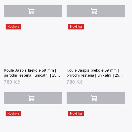
Novinka
Novinka
Koule Jaspis brekcie 59 mm |
Koule Jaspis brekcie 59 mm |
přírodní leštěná | unikátní | 253 g
přírodní leštěná | unikátní | 259 g
| Čína
| Čína
760 Kč
780 Kč
Novinka
Novinka