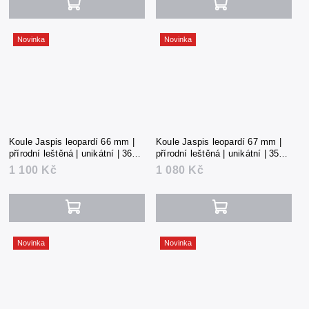
Novinka
Novinka
Koule Jaspis leopardí 66 mm |
Koule Jaspis leopardí 67 mm |
přírodní leštěná | unikátní | 365 g
přírodní leštěná | unikátní | 358 g
| Mexiko
| Mexiko
1 100 Kč
1 080 Kč
Novinka
Novinka