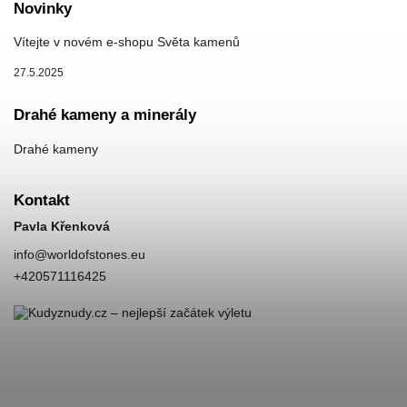
Novinky
Vítejte v novém e-shopu Světa kamenů
27.5.2025
Drahé kameny a minerály
Drahé kameny
Kontakt
Pavla Křenková
info
@
worldofstones.eu
+420571116425