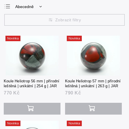
Abecedně
Nejlevnější
Nejdražší
Nejprodávanější
Novinka
Novinka
Koule Heliotrop 56 mm | přírodní
Koule Heliotrop 57 mm | přírodní
leštěná | unikátní | 254 g | JAR
leštěná | unikátní | 263 g | JAR
770 Kč
790 Kč
Novinka
Novinka