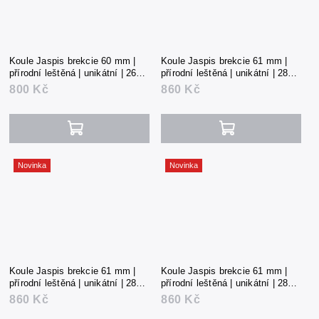
Koule Jaspis brekcie 60 mm |
Koule Jaspis brekcie 61 mm |
přírodní leštěná | unikátní | 265 g
přírodní leštěná | unikátní | 284 g
| Čína
| Čína
800 Kč
860 Kč
Novinka
Novinka
Koule Jaspis brekcie 61 mm |
Koule Jaspis brekcie 61 mm |
přírodní leštěná | unikátní | 284 g
přírodní leštěná | unikátní | 286 g
| Čína
| Čína
860 Kč
860 Kč