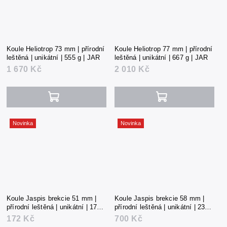
Koule Heliotrop 73 mm | přírodní
Koule Heliotrop 77 mm | přírodní
leštěná | unikátní | 555 g | JAR
leštěná | unikátní | 667 g | JAR
1 670 Kč
2 010 Kč
Novinka
Novinka
Koule Jaspis brekcie 51 mm |
Koule Jaspis brekcie 58 mm |
přírodní leštěná | unikátní | 172 g
přírodní leštěná | unikátní | 232 g
| Čína
| Čína
172 Kč
700 Kč