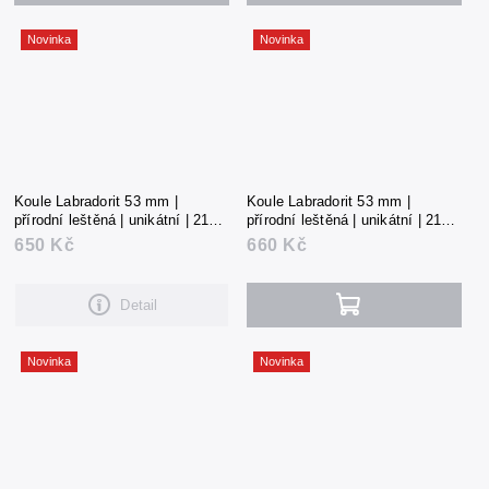
Novinka
Novinka
Koule Labradorit 53 mm |
Koule Labradorit 53 mm |
přírodní leštěná | unikátní | 215 g
přírodní leštěná | unikátní | 219 g
| Madagaskar
| Madagaskar
650 Kč
660 Kč
Detail
Novinka
Novinka