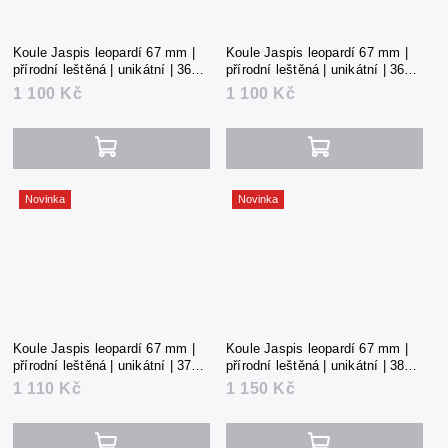
Koule Jaspis leopardí 67 mm |
Koule Jaspis leopardí 67 mm |
přírodní leštěná | unikátní | 366 g
přírodní leštěná | unikátní | 366 g
| Mexiko
| Mexiko
1 100 Kč
1 100 Kč
Novinka
Novinka
Koule Jaspis leopardí 67 mm |
Koule Jaspis leopardí 67 mm |
přírodní leštěná | unikátní | 370 g
přírodní leštěná | unikátní | 381 g
| Mexiko
| Mexiko
1 110 Kč
1 150 Kč