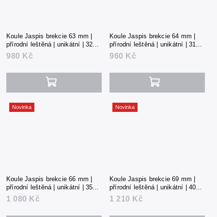
Koule Jaspis brekcie 63 mm |
Koule Jaspis brekcie 64 mm |
přírodní leštěná | unikátní | 325 g
přírodní leštěná | unikátní | 319 g
| Čína
| Čína
980 Kč
960 Kč
Novinka
Novinka
Koule Jaspis brekcie 66 mm |
Koule Jaspis brekcie 69 mm |
přírodní leštěná | unikátní | 357 g
přírodní leštěná | unikátní | 401 g
| Čína
| Čína
1 080 Kč
1 210 Kč