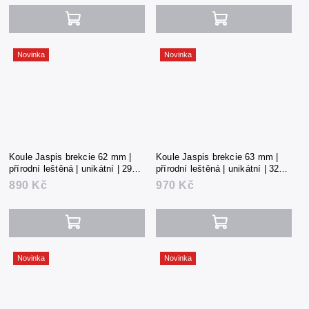
Novinka
Novinka
Koule Jaspis brekcie 62 mm |
Koule Jaspis brekcie 63 mm |
přírodní leštěná | unikátní | 295 g
přírodní leštěná | unikátní | 321 g
| Čína
| Čína
890 Kč
970 Kč
Novinka
Novinka