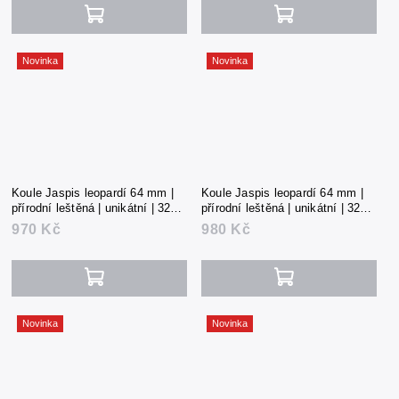
Novinka
Novinka
Koule Jaspis leopardí 64 mm |
Koule Jaspis leopardí 64 mm |
přírodní leštěná | unikátní | 322 g
přírodní leštěná | unikátní | 326 g
| Mexiko
| Mexiko
970 Kč
980 Kč
Novinka
Novinka