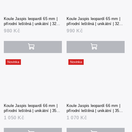
Koule Jaspis leopardí 65 mm |
Koule Jaspis leopardí 65 mm |
přírodní leštěná | unikátní | 324 g
přírodní leštěná | unikátní | 328 g
| Mexiko
| Mexiko
980 Kč
990 Kč
Novinka
Novinka
Koule Jaspis leopardí 66 mm |
Koule Jaspis leopardí 66 mm |
přírodní leštěná | unikátní | 350 g
přírodní leštěná | unikátní | 355 g
| Mexiko
| Mexiko
1 050 Kč
1 070 Kč