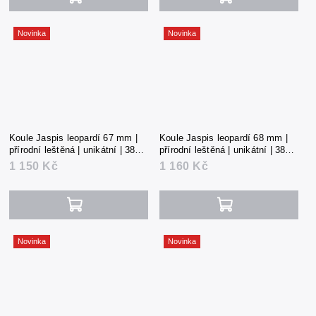
Novinka
Novinka
Koule Jaspis leopardí 67 mm |
Koule Jaspis leopardí 68 mm |
přírodní leštěná | unikátní | 383 g
přírodní leštěná | unikátní | 385 g
| Mexiko
| Mexiko
1 150 Kč
1 160 Kč
Novinka
Novinka