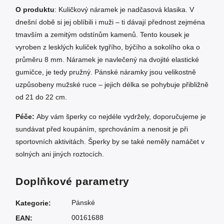
O produktu
: Kuličkový náramek je nadčasová klasika. V
dnešní době si jej oblíbili i muži – ti dávají přednost zejména
tmavším a zemitým odstínům kamenů. Tento kousek je
vyroben z lesklých kuliček tygřího, býčího a sokolího oka o
průměru 8 mm. Náramek je navlečený na dvojité elastické
gumičce, je tedy pružný. Pánské náramky jsou velikostně
uzpůsobeny mužské ruce – jejich délka se pohybuje přibližně
od 21 do 22 cm.
Péče:
Aby vám šperky co nejdéle vydržely, doporučujeme je
sundávat před koupáním, sprchováním a nenosit je při
sportovních aktivitách. Šperky by se také neměly namáčet v
solných ani jiných roztocích.
Doplňkové parametry
Pánské
Kategorie
:
00161688
EAN
: