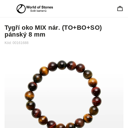
Tygří oko MIX nár. (TO+BO+SO)
pánský 8 mm
Kód:
00161688