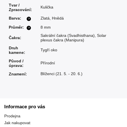
Tvar /
Kulička
Zpracování
:
Barva
:
Zlatá
,
Hnědá
?
Průměr
:
8 mm
?
Sakrální čakra (Svadhisthana)
,
Solar
Čakra
:
plexus čakra (Manipura)
Druh
Tygří oko
kamene
:
Původ /
Přírodní
úprava
:
Blíženci (21. 5. - 20. 6.)
Znamení
:
Informace pro vás
Prodejna
Jak nakupovat