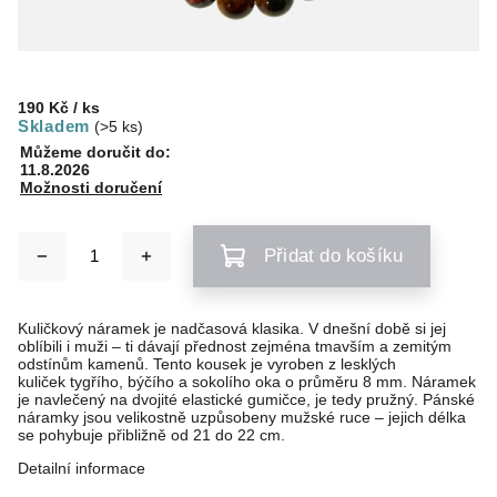
190 Kč
/ ks
Skladem
(>5 ks)
Můžeme doručit do:
11.8.2026
Možnosti doručení
Přidat do košíku
Kuličkový náramek je nadčasová klasika. V dnešní době si jej
oblíbili i muži – ti dávají přednost zejména tmavším a zemitým
odstínům kamenů. Tento kousek je vyroben z lesklých
kuliček tygřího, býčího a sokolího oka o průměru 8 mm. Náramek
je navlečený na dvojité elastické gumičce, je tedy pružný. Pánské
náramky jsou velikostně uzpůsobeny mužské ruce – jejich délka
se pohybuje přibližně od 21 do 22 cm.
Detailní informace