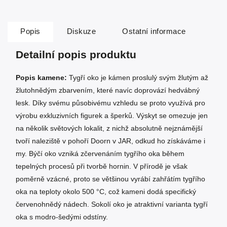
Popis
Diskuze
Ostatní informace
Detailní popis produktu
Popis kamene:
Tygří oko je kámen proslulý svým žlutým až
žlutohnědým zbarvením, které navíc doprovází hedvábný
lesk. Díky svému působivému vzhledu se proto využívá pro
výrobu exkluzivních figurek a šperků. Výskyt se omezuje jen
na několik světových lokalit, z nichž absolutně nejznámější
tvoří naleziště v pohoří Doorn v JAR, odkud ho získáváme i
my. Býčí oko vzniká zčervenáním tygřího oka během
tepelných procesů při tvorbě hornin. V přírodě je však
poměrně vzácné, proto se většinou vyrábí zahřátím tygřího
oka na teploty okolo 500 °C, což kameni dodá specifický
červenohnědý nádech. Sokolí oko je atraktivní varianta tygří
oka s modro-šedými odstíny.