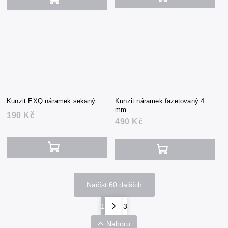
Kunzit EXQ náramek sekaný
Kunzit náramek fazetovaný 4
mm
190 Kč
490 Kč
Načíst 60 dalších
1
3
Nahoru