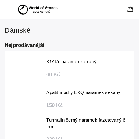
Dámské
Nejprodávanější
Křišťál náramek sekaný
60 Kč
Apatit modrý EXQ náramek sekaný
150 Kč
Turmalín černý náramek fazetovaný 6
mm