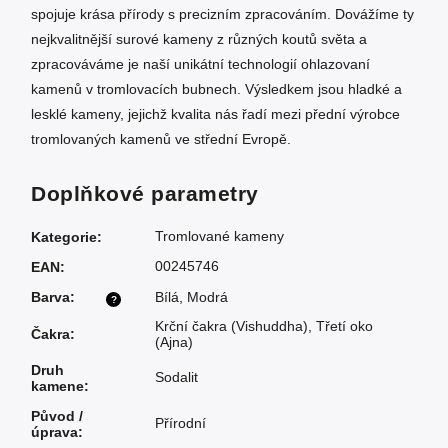
spojuje krása přírody s precizním zpracováním. Dovážíme ty
nejkvalitnější surové kameny z různých koutů světa a
zpracováváme je naší unikátní technologií ohlazovaní
kamenů v tromlovacích bubnech. Výsledkem jsou hladké a
lesklé kameny, jejichž kvalita nás řadí mezi přední výrobce
tromlovaných kamenů ve střední Evropě.
Doplňkové parametry
Tromlované kameny
Kategorie
:
00245746
EAN
:
Barva
:
Bílá
,
Modrá
?
Krční čakra (Vishuddha)
,
Třetí oko
Čakra
:
(Ajna)
Druh
Sodalit
kamene
:
Původ /
Přírodní
úprava
: