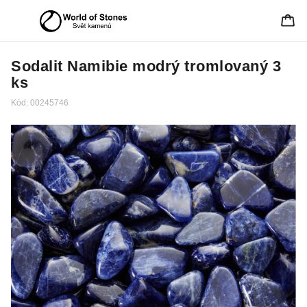
Sodalit Namibie modrý tromlovaný 3
ks
Kód:
00245746