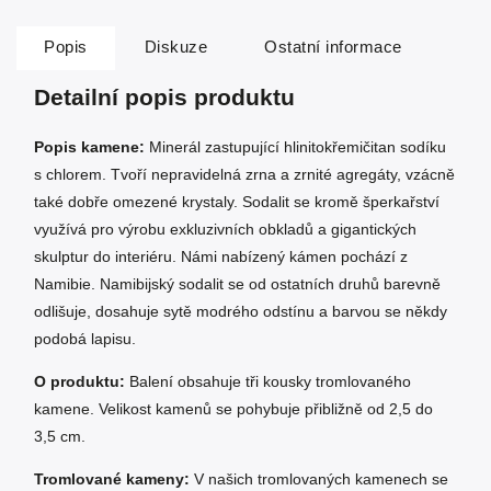
Popis
Diskuze
Ostatní informace
Detailní popis produktu
Popis kamene:
Minerál zastupující hlinitokřemičitan sodíku
s chlorem. Tvoří nepravidelná zrna a zrnité agregáty, vzácně
také dobře omezené krystaly. Sodalit se kromě šperkařství
využívá pro výrobu exkluzivních obkladů a gigantických
skulptur do interiéru. Námi nabízený kámen pochází z
Namibie. Namibijský sodalit se od ostatních druhů barevně
odlišuje, dosahuje sytě modrého odstínu a barvou se někdy
podobá lapisu.
O produktu:
Balení obsahuje tři kousky tromlovaného
kamene. Velikost kamenů se pohybuje přibližně od 2,5 do
3,5 cm.
Tromlované kameny:
V našich tromlovaných kamenech se