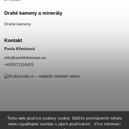
Drahé kameny a minerály
Drahé kameny
Kontakt
Pavla Křenková
info
@
worldofstones.eu
+420571116425
Tento web používá soubory cookie. Dalším procházením tohoto
webu vyjadřujete souhlas s jejich používáním.. Více informací