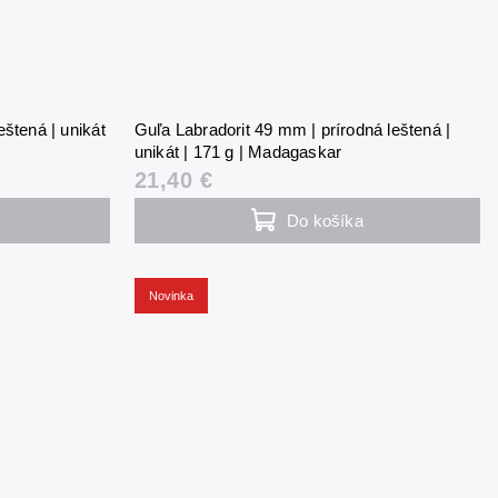
eštená | unikát
Guľa Labradorit 49 mm | prírodná leštená |
unikát | 171 g | Madagaskar
21,40 €
Do košíka
Novinka