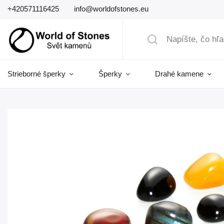
+420571116425
info@worldofstones.eu
Strieborné šperky
Šperky
Drahé kamene