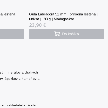
á leštená |
Guľa Labradorit 51 mm | prírodná leštená |
unikát | 193 g | Madagaskar
23,90 €
Do košíka
asti minerálov a drahých
ov, šperkov z kameňov a
Otec zakladateľa Sveta