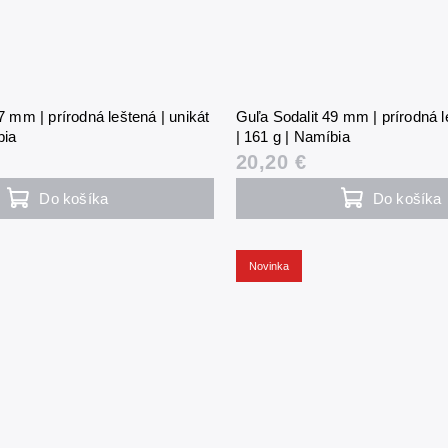
7 mm | prírodná leštená | unikát
Guľa Sodalit 49 mm | prírodná l
bia
| 161 g | Namíbia
20,20 €
Do košíka
Do košíka
Novinka