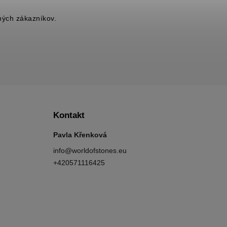
ných zákazníkov.
Kontakt
Pavla Křenková
info
@
worldofstones.eu
+420571116425