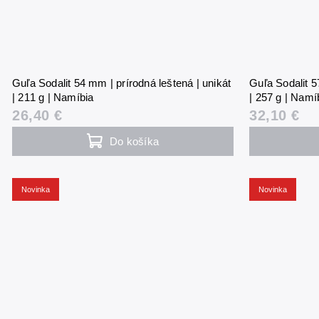
Guľa Sodalit 54 mm | prírodná leštená | unikát
Guľa Sodalit 5
| 211 g | Namíbia
| 257 g | Namí
26,40 €
32,10 €
Do košíka
Novinka
Novinka