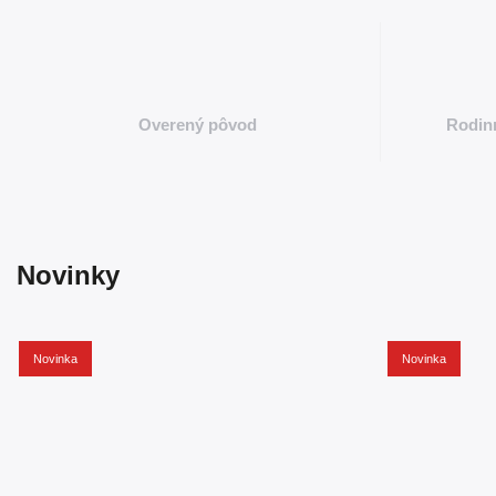
Overený pôvod
Rodinn
Novinky
Novinka
Novinka