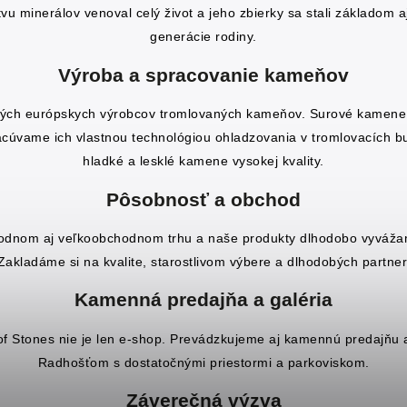
u minerálov venoval celý život a jeho zbierky sa stali základom aj
generácie rodiny.
Výroba a spracovanie kameňov
ých európskych výrobcov tromlovaných kameňov. Surové kamen
acúvame ich vlastnou technológiou ohladzovania v tromlovacích 
hladké a lesklé kamene vysokej kvality.
Pôsobnosť a obchod
dnom aj veľkoobchodnom trhu a naše produkty dlhodobo vyvážame
Zakladáme si na kvalite, starostlivom výbere a dlhodobých partne
Kamenná predajňa a galéria
f Stones nie je len e-shop. Prevádzkujeme aj kamennú predajňu 
Radhošťom s dostatočnými priestormi a parkoviskom.
Záverečná výzva