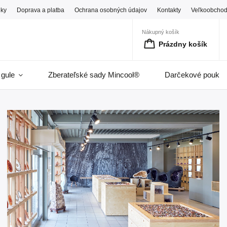
ky
Doprava a platba
Ochrana osobných údajov
Kontakty
Veľkoobcho
Nákupný košík
Prázdny košík
 gule
Zberateľské sady Mincool®
Darčekové pouka