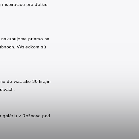
 inšpiráciou pre ďalšie
e nakupujeme priamo na
bubnoch. Výsledkom sú
 do viac ako 30 krajín
rstvách.
a galériu v Rožnove pod