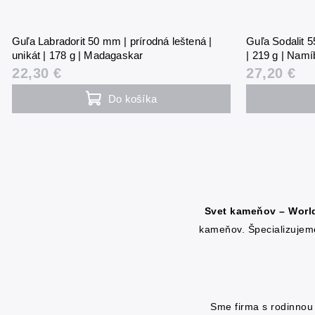
Guľa Labradorit 50 mm | prírodná leštená |
Guľa Sodalit 5
unikát | 178 g | Madagaskar
| 219 g | Namí
22,30 €
27,20 €
Do košíka
Svet kameňov – Worl
kameňov. Špecializujem
Sme firma s rodinnou 