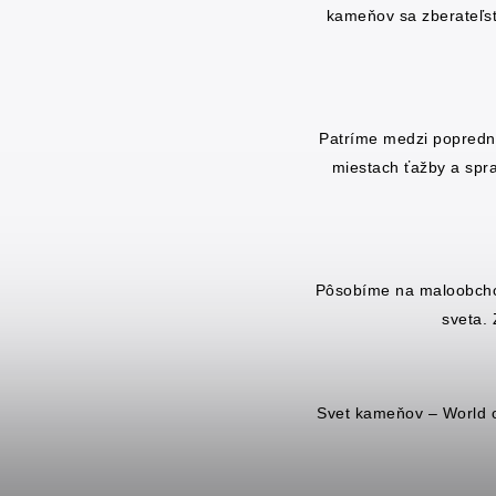
kameňov sa zberateľstv
Patríme medzi popredn
miestach ťažby a spr
Pôsobíme na maloobcho
sveta. 
Svet kameňov – World o