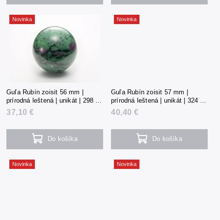
Novinka
Novinka
Guľa Rubín zoisit 56 mm |
Guľa Rubín zoisit 57 mm |
prírodná leštená | unikát | 298 g |
prírodná leštená | unikát | 324 g |
Tanzánia
Tanzánia
37,10 €
40,40 €
Do košíka
Do košíka
Novinka
Novinka