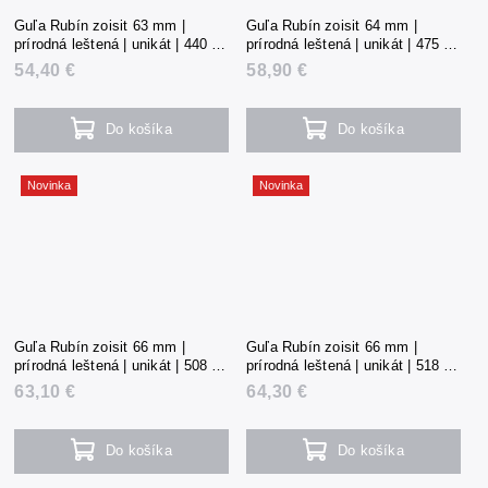
Guľa Rubín zoisit 63 mm |
Guľa Rubín zoisit 64 mm |
prírodná leštená | unikát | 440 g |
prírodná leštená | unikát | 475 g |
Tanzánia
Tanzánia
54,40 €
58,90 €
Do košíka
Do košíka
Novinka
Novinka
Guľa Rubín zoisit 66 mm |
Guľa Rubín zoisit 66 mm |
prírodná leštená | unikát | 508 g |
prírodná leštená | unikát | 518 g |
Tanzánia
Tanzánia
63,10 €
64,30 €
Do košíka
Do košíka