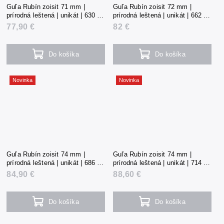
Guľa Rubín zoisit 71 mm |
Guľa Rubín zoisit 72 mm |
prírodná leštená | unikát | 630 g |
prírodná leštená | unikát | 662 g |
Tanzánia
Tanzánia
77,90 €
82 €
Do košíka
Do košíka
Novinka
Novinka
Guľa Rubín zoisit 74 mm |
Guľa Rubín zoisit 74 mm |
prírodná leštená | unikát | 686 g |
prírodná leštená | unikát | 714 g |
Tanzánia
Tanzánia
84,90 €
88,60 €
Do košíka
Do košíka