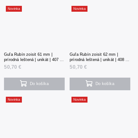
Novinka
Novinka
Guľa Rubín zoisit 61 mm |
Guľa Rubín zoisit 62 mm |
prírodná leštená | unikát | 407 g |
prírodná leštená | unikát | 408 g |
Tanzánia
Tanzánia
50,70 €
50,70 €
Do košíka
Do košíka
Novinka
Novinka