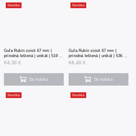
Novinka
Novinka
Guľa Rubín zoisit 67 mm |
Guľa Rubín zoisit 67 mm |
prírodná leštená | unikát | 519 g |
prírodná leštená | unikát | 536 g |
Tanzánia
Tanzánia
64,30 €
66,40 €
Do košíka
Do košíka
Novinka
Novinka