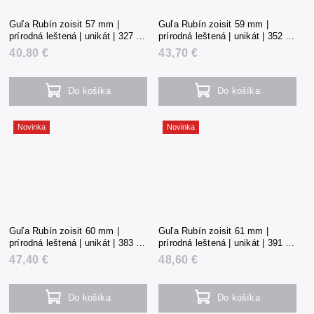
Guľa Rubín zoisit 57 mm |
Guľa Rubín zoisit 59 mm |
prírodná leštená | unikát | 327 g |
prírodná leštená | unikát | 352 g |
Tanzánia
Tanzánia
40,80 €
43,70 €
Do košíka
Do košíka
Novinka
Novinka
Guľa Rubín zoisit 60 mm |
Guľa Rubín zoisit 61 mm |
prírodná leštená | unikát | 383 g |
prírodná leštená | unikát | 391 g |
Tanzánia
Tanzánia
47,40 €
48,60 €
Do košíka
Do košíka