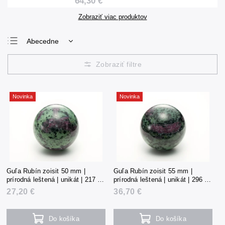
64,30 €
Zobraziť viac produktov
Abecedne
Najlacnejšie
Najdrahšie
Najpredávanejšie
Novinka
Novinka
Guľa Rubín zoisit 50 mm |
Guľa Rubín zoisit 55 mm |
prírodná leštená | unikát | 217 g |
prírodná leštená | unikát | 296 g |
Tanzánia
Tanzánia
27,20 €
36,70 €
Do košíka
Do košíka