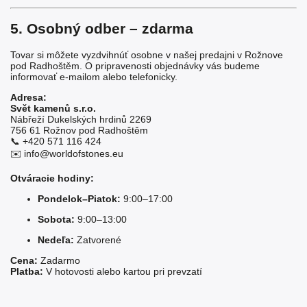
5. Osobný odber – zdarma
Tovar si môžete vyzdvihnúť osobne v našej predajni v Rožnove
pod Radhoštěm. O pripravenosti objednávky vás budeme
informovať e-mailom alebo telefonicky.
Adresa:
Svět kamenů s.r.o.
Nábřeží Dukelských hrdinů 2269
756 61 Rožnov pod Radhoštěm
📞 +420 571 116 424
✉️
info@worldofstones.eu
Otváracie hodiny:
Pondelok–Piatok:
9:00–17:00
Sobota:
9:00–13:00
Nedeľa:
Zatvorené
Cena:
Zadarmo
Platba:
V hotovosti alebo kartou pri prevzatí