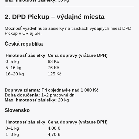
Max. hmotnosť zásielky:
30 kg
2. DPD Pickup – výdajné miesta
Možnosť vyzdvihnutia zásielky na tisíckach výdajných miest DPD
Pickup v ČR aj SR.
Česká republika
Hmotnosť zásielky
Cena dopravy (vrátane DPH)
0–5 kg
63 Kč
5–16 kg
76 Kč
16–20 kg
125 Kč
Doprava zdarma:
Pri objednávke nad
1 000 Kč
Doba doručenia:
1–2 pracovné dni
Max. hmotnosť zásielky:
20 kg
Slovensko
Hmotnosť zásielky
Cena dopravy (vrátane DPH)
0–1 kg
4,00 €
1–3 kg
4,70 €