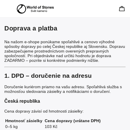
Doprava a platba
Na našom e-shope ponúkame spoľahlivé a cenovo výhodné
spôsoby dopravy po celej Českej republike aj Slovensku. Dopravu
zabezpečujeme prostredníctvom overených prepravných
spoločností. Pri objednávke nad určitú hodnotu je doprava
ZADARMO – pozrite si konkrétne podmienky nižšie.
1. DPD – doručenie na adresu
Doručenie kuriérom priamo na vašu adresu. Spoľahlivá služba s
možnosťou sledovania zásielky a notifikáciami o doručení.
Česká republika
Cena dopravy závisí od hmotnosti zásielky:
Hmotnosť zásielky
Cena dopravy (vrátane DPH)
0–5 kg
103 Kč