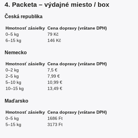
4. Packeta – výdajné miesto / box
Česká republika
Hmotnosť zásielky
Cena dopravy (vrátane DPH)
0–5 kg
79 Kč
6–15 kg
146 Kč
Nemecko
Hmotnosť zásielky
Cena dopravy (vrátane DPH)
0–2 kg
7,5 €
2–5 kg
7,99 €
5–10 kg
10,99 €
10–15 kg
13,49 €
Maďarsko
Hmotnosť zásielky
Cena dopravy (vrátane DPH)
0–5 kg
1686 Ft
5–15 kg
3173 Ft