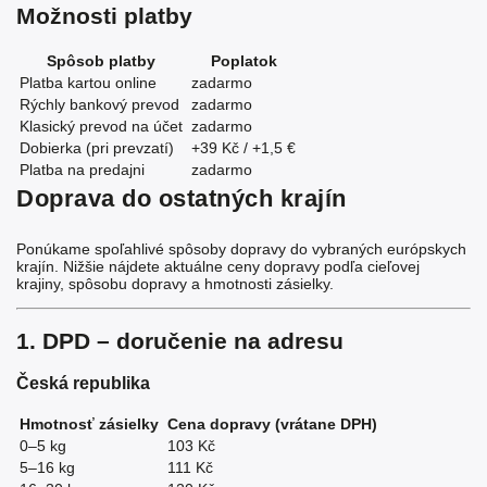
Možnosti platby
Spôsob platby
Poplatok
Platba kartou online
zadarmo
Rýchly bankový prevod
zadarmo
Klasický prevod na účet
zadarmo
Dobierka (pri prevzatí)
+39 Kč / +1,5 €
Platba na predajni
zadarmo
Doprava do ostatných krajín
Ponúkame spoľahlivé spôsoby dopravy do vybraných európskych
krajín. Nižšie nájdete aktuálne ceny dopravy podľa cieľovej
krajiny, spôsobu dopravy a hmotnosti zásielky.
1. DPD – doručenie na adresu
Česká republika
Hmotnosť zásielky
Cena dopravy (vrátane DPH)
0–5 kg
103 Kč
5–16 kg
111 Kč