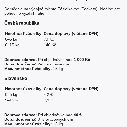
Doručenie na výdajné miesto Zásielkovne (Packeta). Ideálne pre
pohodlné vyzdvihnutie.
Česká republika
Hmotnosť zásielky
Cena dopravy (vrátane DPH)
0–5 kg
79 Kč
6–15 kg
146 Kč
Doprava zdarma:
Pri objednávke nad
1 000 Kč
Doba doručenia:
2–3 pracovné dni
Max. hmotnosť zásielky:
15 kg
Slovensko
Hmotnosť zásielky
Cena dopravy (vrátane DPH)
0–5 kg
4,2 €
5–15 kg
7,3 €
Doprava zdarma:
Pri objednávke nad
40 €
Doba doručenia:
3–5 pracovných dní
Max. hmotnosť zásielky:
15 kg