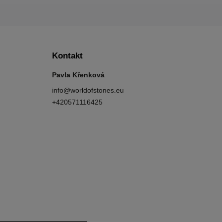
Kontakt
Pavla Křenková
info
@
worldofstones.eu
+420571116425