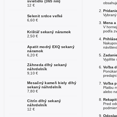
svietidlo (365 nm)
obsahuje
12 €
Pridani
Vybraný 
Selenit srdce veľké
6,60 €
Mena a 
V horne
podľa z
Krištáľ sekaný náramok
2,50 €
Prihlás
Nakupova
Apatit modrý EXQ sekaný
návštev
náramok
6,20 €
Zadani
Vyplňte 
Záhneda dlhý sekaný
Voľba 
náhrdelník
Ponúkané
9,10 €
predajni
Mesačný kameň biely dlhý
Voľba p
sekaný náhrdelník
Platbu 
7,80 €
alebo na
Rekapit
Citrín dlhý sekaný
Pred odo
náhrdelník
podmien
12 €
Odosla