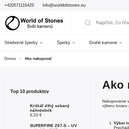
+420571116425
info@worldofstones.eu
Strieborné šperky
Šperky
Drahé kamene
Domov
/
Ako nakupovať
Ako 
Top 10 produktov
Nakupovanie 
Krištáľ dlhý sekaný
výberu tovaru 
náhrdelník
6,20 €
Výber t
SUPERFIRE Z07-S – UV
Prechádz