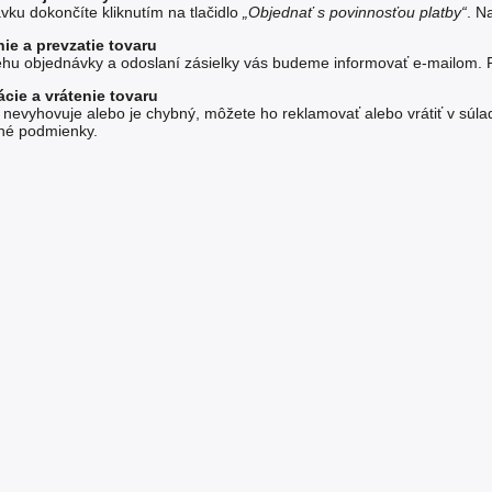
ku dokončíte kliknutím na tlačidlo
„Objednať s povinnosťou platby“
. N
ie a prevzatie tovaru
ehu objednávky a odoslaní zásielky vás budeme informovať e-mailom. 
cie a vrátenie tovaru
 nevyhovuje alebo je chybný, môžete ho reklamovať alebo vrátiť v súl
né podmienky
.