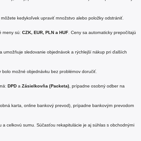
u môžete kedykoľvek upraviť množstvo alebo položky odstrániť.
né meny sú:
CZK, EUR, PLN a HUF
. Ceny sa automaticky prepočítajú
a umožňuje sledovanie objednávok a rýchlejší nákup pri ďalších
by bolo možné objednávku bez problémov doručiť.
jmä:
DPD
a
Zásielkovňa (Packeta)
, prípadne osobný odber na
tobná karta, online bankový prevod), prípadne bankovým prevodom
bu a celkovú sumu. Súčasťou rekapitulácie je aj súhlas s obchodnými