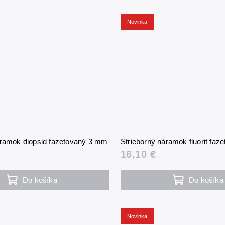
Novinka
áramok diopsid fazetovaný 3 mm
Strieborný náramok fluorit fa
16,10 €
Do košíka
Do košíka
Novinka