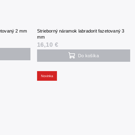
zetovaný 2 mm
Strieborný náramok labradorit fazetovaný 3
mm
16,10 €
Do košíka
Novinka