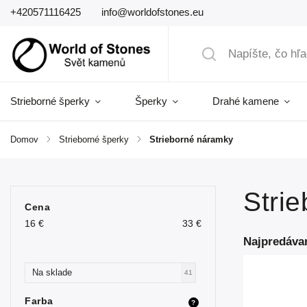
+420571116425
info@worldofstones.eu
Strieborné šperky
Šperky
Drahé kamene
Domov
/
Strieborné šperky
/
Strieborné náramky
Stri
Cena
16
€
33
€
Najpredáva
Na sklade
41
Farba
?