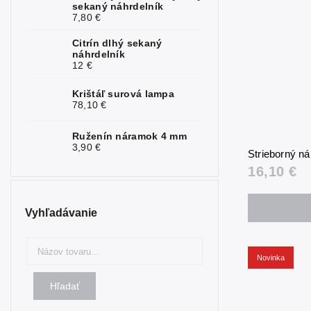
sekaný náhrdelník
7,80 €
Turmalín
2
Citrín dlhý sekaný
náhrdelník
Tyrkys
1
12 €
Rubelit
1
Krištáľ surová lampa
78,10 €
Fosfosiderit
1
Ruženín náramok 4 mm
3,90 €
Strieborný n
16,10 €
Vyhľadávanie
Novinka
Hľadať