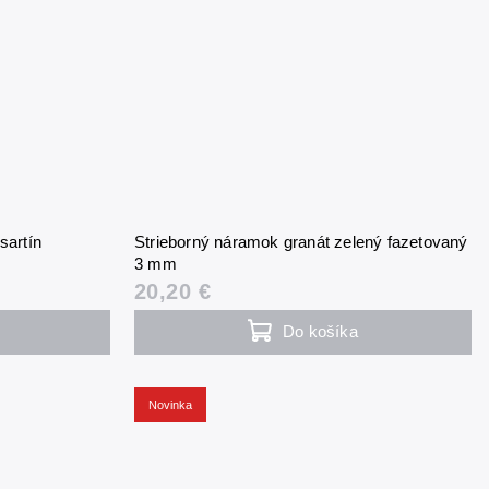
sartín
Strieborný náramok granát zelený fazetovaný
3 mm
20,20 €
Do košíka
Novinka