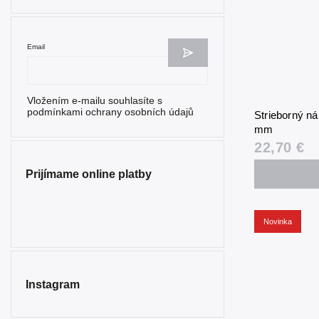
Email
Vložením e-mailu souhlasíte s
podmínkami ochrany osobních údajů
Strieborný n
mm
22,70 €
Prijímame online platby
Novinka
Instagram