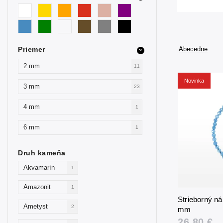
Priemer
Abecedne
?
2 mm
11
Novinka
3 mm
23
4 mm
1
6 mm
1
Druh kameňa
Akvamarín
1
Amazonit
1
Strieborný n
Ametyst
2
mm
26,80 €