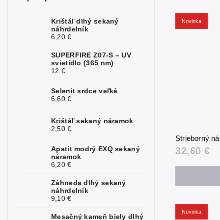
Mesačný
1
kameň
Krištáľ dlhý sekaný
Novinka
náhrdelník
6,20 €
Opál
2
SUPERFIRE Z07-S – UV
Perly
1
svietidlo (365 nm)
12 €
Rubín
3
Selenit srdce veľké
Ruženín
1
6,60 €
Safír
2
Krištáľ sekaný náramok
2,50 €
Serafinit
1
Strieborný n
Apatit modrý EXQ sekaný
32,60 €
Slnečný
náramok
1
kameň
6,20 €
Sodalit
2
Záhneda dlhý sekaný
náhrdelník
9,10 €
Spinel
2
Novinka
Mesačný kameň biely dlhý
Topás
2