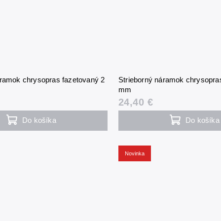
áramok chrysopras fazetovaný 2
Strieborný náramok chrysopra
mm
24,40 €
Do košíka
Do košíka
Novinka