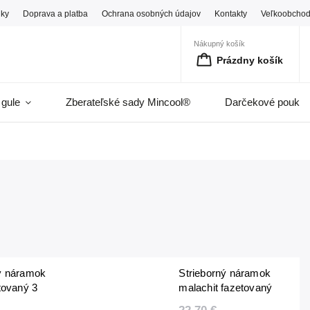
ky
Doprava a platba
Ochrana osobných údajov
Kontakty
Veľkoobcho
Nákupný košík
Prázdny košík
 gule
Zberateľské sady Mincool®
Darčekové pouka
ý náramok
Strieborný náramok
etovaný 3
malachit fazetovaný
3 mm