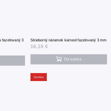
s fazetovaný 3
Strieborný náramok karneol fazetovaný 3 mm
16,10 €
Do košíka
Novinka