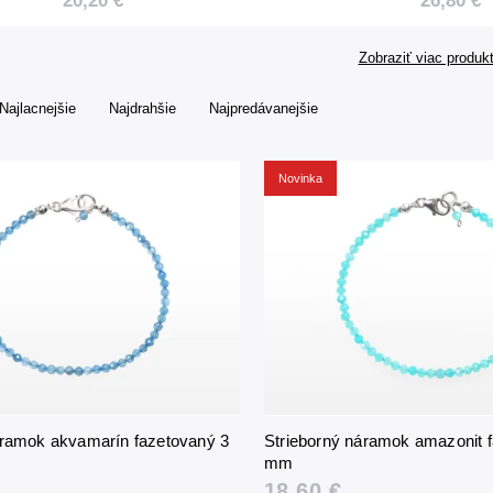
20,20 €
26,80 €
Zobraziť viac produk
Najlacnejšie
Najdrahšie
Najpredávanejšie
Novinka
áramok akvamarín fazetovaný 3
Strieborný náramok amazonit 
mm
18,60 €