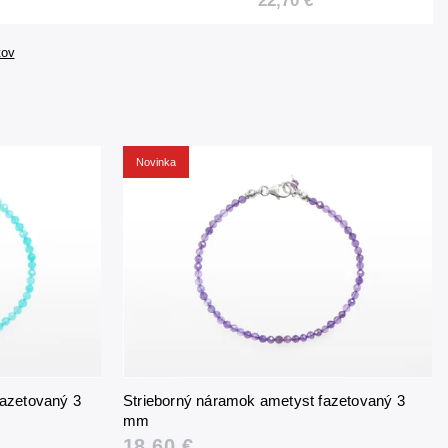
22,70 €
tov
Novinka
fazetovaný 3
Strieborný náramok ametyst fazetovaný 3
mm
18,60 €