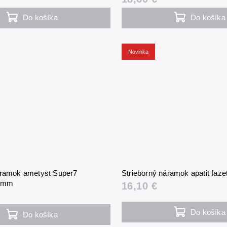
Do košíka
Do košíka
Novinka
áramok ametyst Super7
Strieborný náramok apatit fa
3 mm
16,10 €
Do košíka
Do košíka