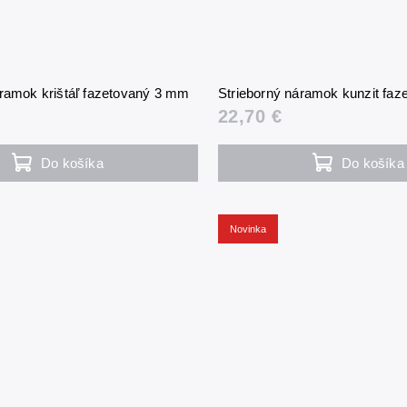
áramok krištáľ fazetovaný 3 mm
Strieborný náramok kunzit fa
22,70 €
Do košíka
Do košíka
Novinka