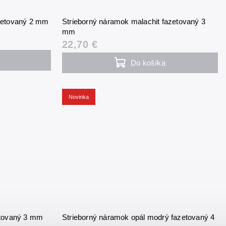
azetovaný 2 mm
Strieborný náramok malachit fazetovaný 3
mm
22,70 €
Do košíka
Novinka
etovaný 3 mm
Strieborný náramok opál modrý fazetovaný 4