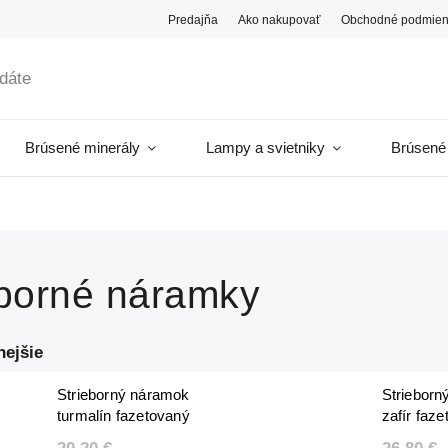
Predajňa
Ako nakupovať
Obchodné podmien
Brúsené minerály
Lampy a svietniky
Brúsené
eborné náramky
nejšie
Strieborný náramok
Strieborn
turmalín fazetovaný
zafír faz
3 mm
mm