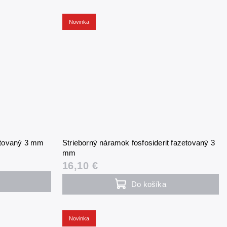
Novinka
zetovaný 3 mm
Strieborný náramok fosfosiderit fazetovaný 3
mm
16,10 €
Do košíka
Novinka