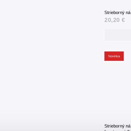
Strieborný n
20,20 €
Novinka
Strieborný 