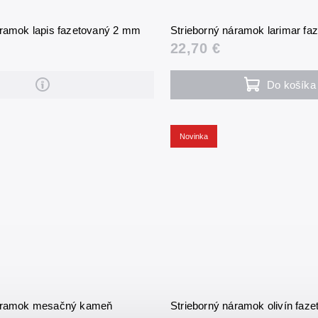
áramok lapis fazetovaný 2 mm
Strieborný náramok larimar f
22,70 €
Do košíka
Novinka
náramok mesačný kameň
Strieborný náramok olivín faz