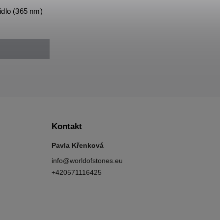
dlo (365 nm)
Kontakt
Pavla Křenková
info
@
worldofstones.eu
+420571116425