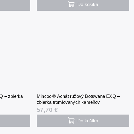
Do košíka
 – zbierka
Mincool® Achát ružový Botswana EXQ –
zbierka tromlovaných kameňov
57,70 €
Do košíka