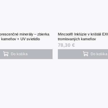
orescenčné minerály – zbierka
Mincool® Inklúzie v krištáli E
 kameňov + UV svietidlo
tromlovaných kameňov
78,30 €
Do košíka
Do košíka