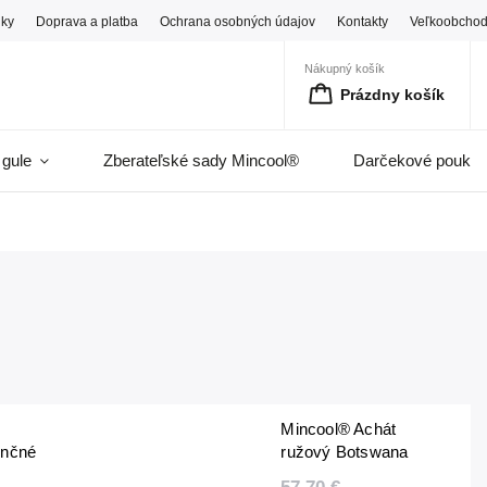
ky
Doprava a platba
Ochrana osobných údajov
Kontakty
Veľkoobcho
Nákupný košík
Prázdny košík
 gule
Zberateľské sady Mincool®
Darčekové pouka
Mincool® Achát
enčné
ružový Botswana
– zbierka
EXQ – zbierka