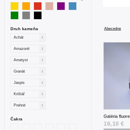
Druh kameňa
Abecedne
Achát
1
Amazonit
1
Ametyst
1
Granát
1
Jaspis
1
Krištáľ
1
Prehnit
1
Galéria fluo
Ruženín
1
Čakra
16,10 €
Sodalit
1