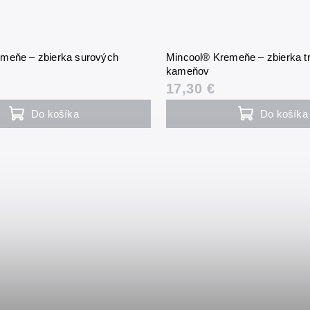
meňe – zbierka surových
Mincool® Kremeňe – zbierka 
kameňov
17,30 €
Do košíka
Do košíka