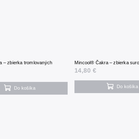
a – zbierka tromlovaných
Mincool® Čakra – zbierka su
14,80 €
Do košíka
Do košíka