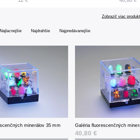
12 €
40,80 €
tromlova
kameňov
svietidlo
Zobraziť viac produk
Najlacnejšie
Najdrahšie
Najpredávanejšie
rescenčných minerálov 35 mm
Galéria fluorescenčných mine
40,80 €