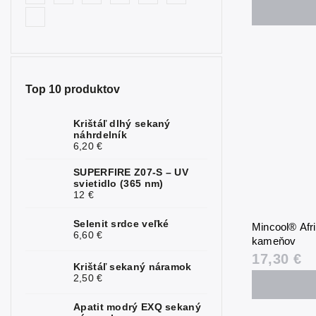
Tigrie oko
1
Top 10 produktov
Krištáľ dlhý sekaný
náhrdelník
6,20 €
SUPERFIRE Z07-S – UV
svietidlo (365 nm)
12 €
Selenit srdce veľké
Mincool® Afr
6,60 €
kameňov
17,30 €
Krištáľ sekaný náramok
2,50 €
Apatit modrý EXQ sekaný