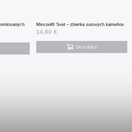
tromlovaných
Mincool® Svet – zbierka surových kameňov
14,80 €
Do košíka