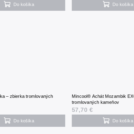
Do košíka
Do košíka
ika – zbierka tromlovaných
Mincool® Achát Mozambik EXQ
tromlovaných kameňov
57,70 €
Do košíka
Do košíka