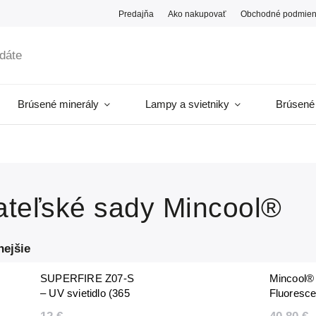
Predajňa
Ako nakupovať
Obchodné podmien
Brúsené minerály
Lampy a svietniky
Brúsené
ateľské sady Mincool®
nejšie
SUPERFIRE Z07-S
Mincool®
– UV svietidlo (365
Fluoresc
nm)
minerály 