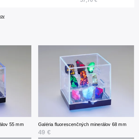
57,70 €
ných
tromlovaných
 + UV
kameňov
tov
rálov 55 mm
Galéria fluorescenčných minerálov 68 mm
49 €