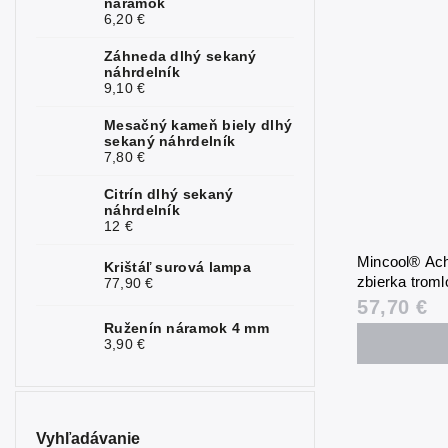
náramok
6,20 €
Záhneda dlhý sekaný
náhrdelník
9,10 €
Mesačný kameň biely dlhý
sekaný náhrdelník
7,80 €
Citrín dlhý sekaný
náhrdelník
12 €
Mincool® Ac
Krištáľ surová lampa
zbierka trom
77,90 €
57,70 €
Ruženín náramok 4 mm
3,90 €
Vyhľadávanie