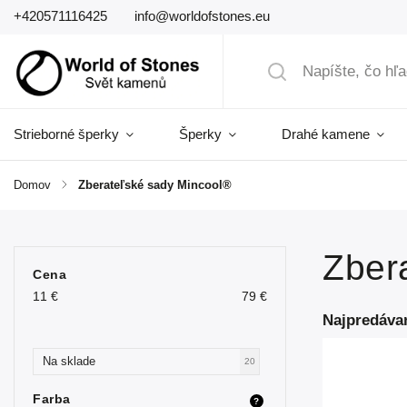
+420571116425
info@worldofstones.eu
Strieborné šperky
Šperky
Drahé kamene
Domov
/
Zberateľské sady Mincool®
Zber
Cena
11
€
79
€
Najpredáva
Na sklade
20
Farba
?