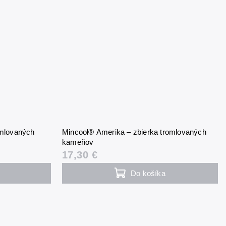
omlovaných
Mincool® Amerika – zbierka tromlovaných
kameňov
17,30 €
Do košíka