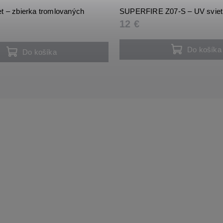
t – zbierka tromlovaných
SUPERFIRE Z07-S – UV svieti
12 €
Do košíka
Do košíka