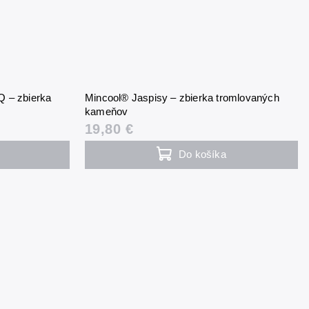
XQ – zbierka
Mincool® Jaspisy – zbierka tromlovaných
kameňov
19,80 €
Do košíka