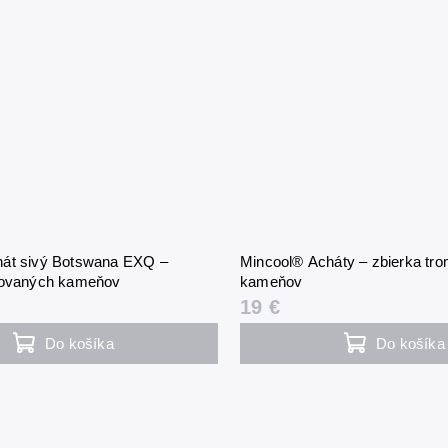
hát sivý Botswana EXQ –
Mincool® Acháty – zbierka tr
lovaných kameňov
kameňov
19 €
Do košíka
Do košíka