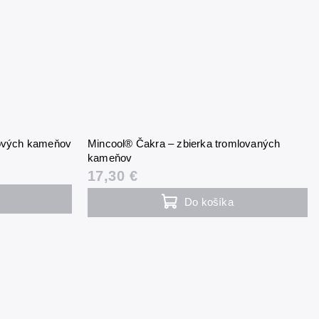
rových kameňov
Mincool® Čakra – zbierka tromlovaných
kameňov
17,30 €
Do košíka