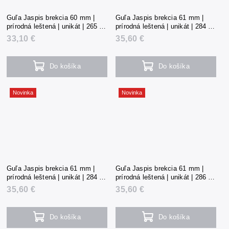
Guľa Jaspis brekcia 60 mm |
Guľa Jaspis brekcia 61 mm |
prírodná leštená | unikát | 265 g |
prírodná leštená | unikát | 284 g |
Čína
Čína
33,10 €
35,60 €
Do košíka
Do košíka
Novinka
Novinka
Guľa Jaspis brekcia 61 mm |
Guľa Jaspis brekcia 61 mm |
prírodná leštená | unikát | 284 g |
prírodná leštená | unikát | 286 g |
Čína
Čína
35,60 €
35,60 €
Do košíka
Do košíka