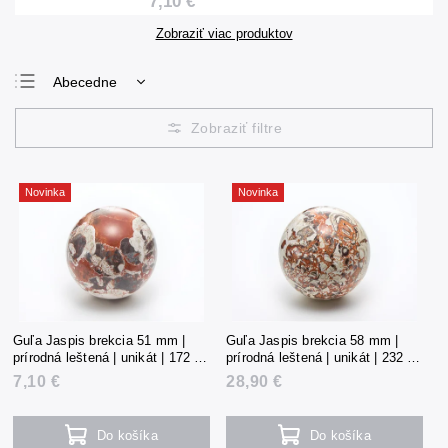
7,10 €
Zobraziť viac produktov
Abecedne
Najlacnejšie
Najdrahšie
Najpredávanejšie
Novinka
Novinka
Guľa Jaspis brekcia 51 mm |
Guľa Jaspis brekcia 58 mm |
prírodná leštená | unikát | 172 g |
prírodná leštená | unikát | 232 g |
Čína
Čína
7,10 €
28,90 €
Do košíka
Do košíka