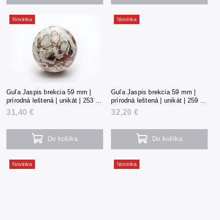
Novinka
Novinka
Guľa Jaspis brekcia 59 mm |
Guľa Jaspis brekcia 59 mm |
prírodná leštená | unikát | 253 g |
prírodná leštená | unikát | 259 g |
Čína
Čína
31,40 €
32,20 €
Do košíka
Do košíka
Novinka
Novinka