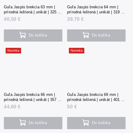
Guľa Jaspis brekcia 63 mm |
Guľa Jaspis brekcia 64 mm |
prírodná leštená | unikát | 325 g |
prírodná leštená | unikát | 319 g |
Čína
Čína
40,50 €
39,70 €
Do košíka
Do košíka
Novinka
Novinka
Guľa Jaspis brekcia 66 mm |
Guľa Jaspis brekcia 69 mm |
prírodná leštená | unikát | 357 g |
prírodná leštená | unikát | 401 g |
Čína
Čína
44,60 €
50 €
Do košíka
Do košíka