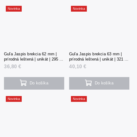
Novinka
Novinka
Guľa Jaspis brekcia 62 mm |
Guľa Jaspis brekcia 63 mm |
prírodná leštená | unikát | 295 g |
prírodná leštená | unikát | 321 g |
Čína
Čína
36,80 €
40,10 €
Do košíka
Do košíka
Novinka
Novinka