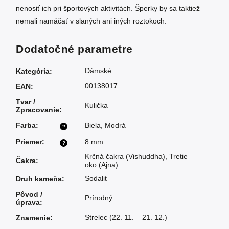
nenosiť ich pri športových aktivitách. Šperky by sa taktiež
nemali namáčať v slaných ani iných roztokoch.
Dodatočné parametre
Dámské
Kategória
:
00138017
EAN
:
Tvar /
Kulička
Zpracovanie
:
Farba
:
Biela
,
Modrá
?
Priemer
:
8 mm
?
Krčná čakra (Vishuddha)
,
Tretie
Čakra
:
oko (Ajna)
Sodalit
Druh kameňa
:
Pôvod /
Prírodný
úprava
:
Strelec (22. 11. – 21. 12.)
Znamenie
: