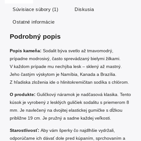
Súvisiace súbory (1)
Diskusia
Ostatné informácie
Podrobný popis
Popis kameňa:
Sodalit býva svetlo až tmavomodrý,
prípadne modrosivý, často sprevádzaný bielymi žilkami.
V každom prípade mu nechýba lesk – sklený až mastný.
Jeho častým výskytom je Namíbia, Kanada a Brazília.
Z hľadiska zloženia ide o hlinitokremičitan sodíka s chlórom.
O produkte:
Guličkový náramok je nadčasová klasika. Tento
kúsok je vyrobený z lesklých guličiek sodalitu s priemerom 8
mm. Je navlečený na dvojitej elastickej gumičke s dĺžkou
približne 19 cm. Je pružný a sadne každej veľkosti.
Starostlivosť:
Aby vám šperky čo najdlhšie vydržali,
odporúčame ich dávať dole pred kúpaním, sprchovaním a