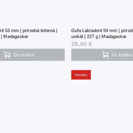
it 53 mm | prírodná leštená |
Guľa Labradorit 54 mm | prírod
g | Madagaskar
unikát | 227 g | Madagaskar
28,40 €
Do košíka
Do košíka
Novinka