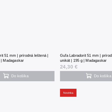
it 51 mm | prírodná leštená |
Guľa Labradorit 51 mm | prírod
g | Madagaskar
unikát | 195 g | Madagaskar
24,30 €
Do košíka
Do košíka
Novinka