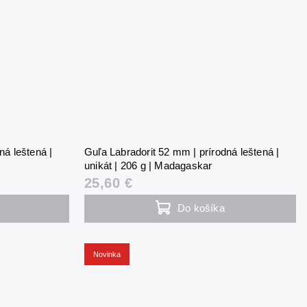
ná leštená |
Guľa Labradorit 52 mm | prírodná leštená |
unikát | 206 g | Madagaskar
25,60 €
Do košíka
Novinka