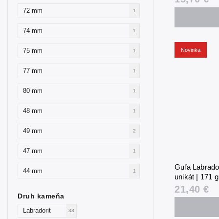
72 mm
1
74 mm
1
Novinka
75 mm
1
77 mm
1
80 mm
1
48 mm
1
49 mm
2
47 mm
1
Guľa Labrador
44 mm
1
unikát | 171 
21,40 €
Druh kameňa
Labradorit
33