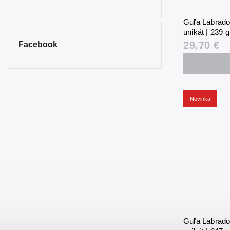
Guľa Labrador
unikát | 239 
29,70 €
Facebook
Novinka
Guľa Labrador