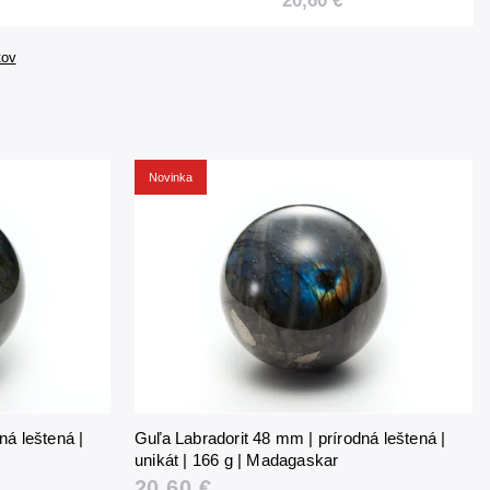
20,60 €
gaskar
g | Madagaskar
tov
Novinka
ná leštená |
Guľa Labradorit 48 mm | prírodná leštená |
unikát | 166 g | Madagaskar
20,60 €