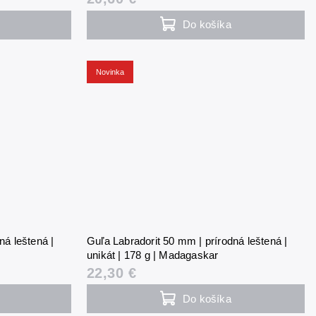
Do košíka
Novinka
ná leštená |
Guľa Labradorit 50 mm | prírodná leštená |
unikát | 178 g | Madagaskar
22,30 €
Do košíka