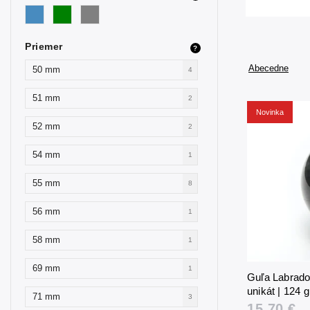
Priemer
?
Abecedne
50 mm
4
51 mm
2
Novinka
52 mm
2
54 mm
1
55 mm
8
56 mm
1
58 mm
1
69 mm
1
Guľa Labrador
unikát | 124 
71 mm
3
15,70 €