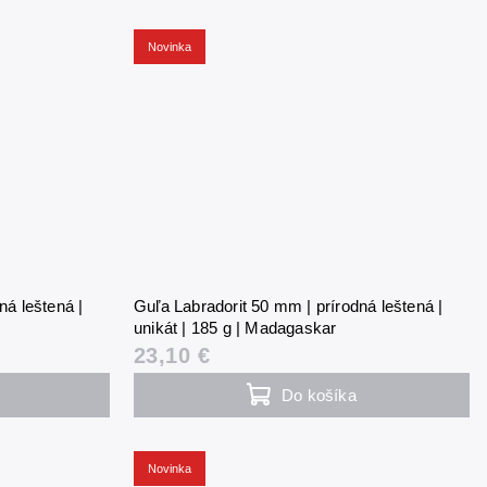
Novinka
ná leštená |
Guľa Labradorit 50 mm | prírodná leštená |
unikát | 185 g | Madagaskar
23,10 €
Do košíka
Novinka