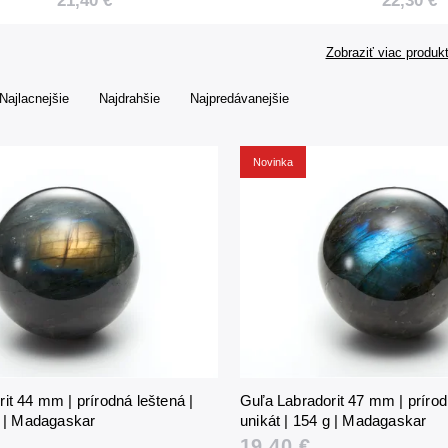
21,40 €
22,30 €
g | Madagaskar
g | Mada
Zobraziť viac produk
Najlacnejšie
Najdrahšie
Najpredávanejšie
Novinka
it 44 mm | prírodná leštená |
Guľa Labradorit 47 mm | prírod
g | Madagaskar
unikát | 154 g | Madagaskar
19,40 €