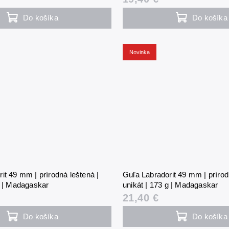
Do košíka
Do košíka
Novinka
it 49 mm | prírodná leštená |
Guľa Labradorit 49 mm | prírod
g | Madagaskar
unikát | 173 g | Madagaskar
21,40 €
Do košíka
Do košíka