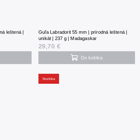
ná leštená |
Guľa Labradorit 55 mm | prírodná leštená |
unikát | 237 g | Madagaskar
29,70 €
Do košíka
Novinka