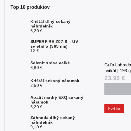
Top 10 produktov
Krištáľ dlhý sekaný
náhrdelník
6,20 €
SUPERFIRE Z07-S – UV
svietidlo (365 nm)
12 €
Selenit srdce veľké
Guľa Labrador
6,60 €
unikát | 193 
23,90 €
Krištáľ sekaný náramok
2,50 €
Apatit modrý EXQ sekaný
náramok
6,20 €
Novinka
Záhneda dlhý sekaný
náhrdelník
9,10 €