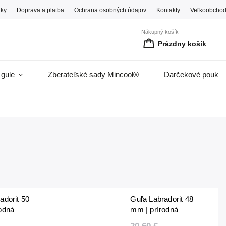
ky
Doprava a platba
Ochrana osobných údajov
Kontakty
Veľkoobcho
Nákupný košík
Prázdny košík
 gule
Zberateľské sady Mincool®
Darčekové pouka
adorit 50
Guľa Labradorit 48
odná
mm | prírodná
unikát | 178
leštená | unikát | 166