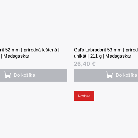
it 52 mm | prírodná leštená |
Guľa Labradorit 53 mm | prírod
g | Madagaskar
unikát | 211 g | Madagaskar
26,40 €
Do košíka
Do košíka
Novinka