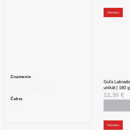
Novinka
Znamenie
Guľa Labrador
unikát | 180 
22,30 €
Čakra
Novinka