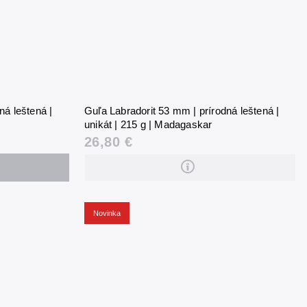
ná leštená |
Guľa Labradorit 53 mm | prírodná leštená |
unikát | 215 g | Madagaskar
26,80 €
Novinka