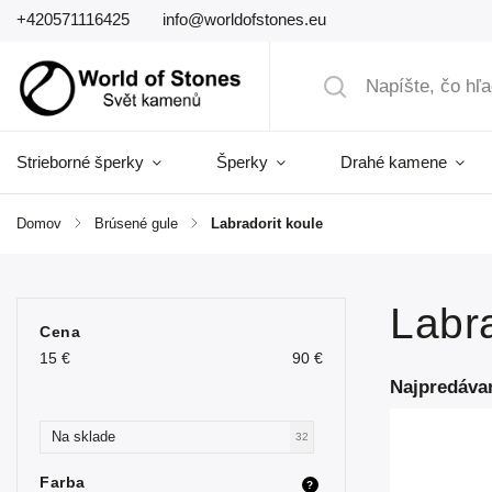
+420571116425
info@worldofstones.eu
Strieborné šperky
Šperky
Drahé kamene
Domov
/
Brúsené gule
/
Labradorit koule
Labra
Cena
15
€
90
€
Najpredáva
Na sklade
32
Farba
?