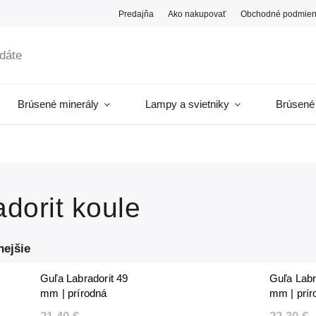
Predajňa
Ako nakupovať
Obchodné podmien
Brúsené minerály
Lampy a svietniky
Brúsené
dorit koule
nejšie
Guľa Labradorit 49
Guľa Labr
mm | prírodná
mm | prír
leštená | unikát | 171
leštená | 