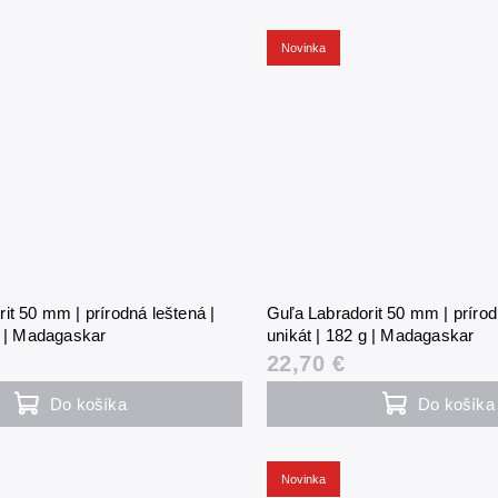
Novinka
it 50 mm | prírodná leštená |
Guľa Labradorit 50 mm | prírod
g | Madagaskar
unikát | 182 g | Madagaskar
22,70 €
Do košíka
Do košíka
Novinka