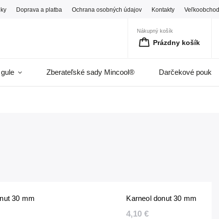
ky
Doprava a platba
Ochrana osobných údajov
Kontakty
Veľkoobcho
Nákupný košík
Prázdny košík
 gule
Zberateľské sady Mincool®
Darčekové pouka
onut 30 mm
Karneol donut 30 mm
4,10 €