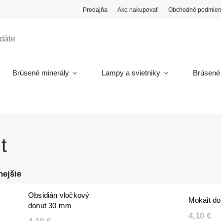
Predajňa
Ako nakupovať
Obchodné podmien
Brúsené minerály
Lampy a svietniky
Brúsené
t
nejšie
Obsidián vločkový
Mokait d
donut 30 mm
4,10 €