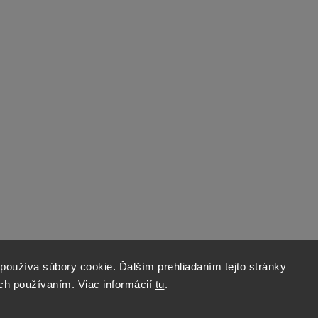
používa súbory cookie. Ďalším prehliadaním tejto stránky
ich používaním. Viac informácií
tu
.
Copyright 2026
World of Stones
. Všetky práva vyhradené.