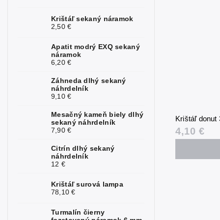
Krištáľ sekaný náramok
2,50 €
Apatit modrý EXQ sekaný
náramok
6,20 €
Záhneda dlhý sekaný
náhrdelník
9,10 €
Mesačný kameň biely dlhý
Krištáľ donu
sekaný náhrdelník
4,10 €
7,90 €
Citrín dlhý sekaný
náhrdelník
12 €
Krištáľ surová lampa
78,10 €
Turmalín čierny