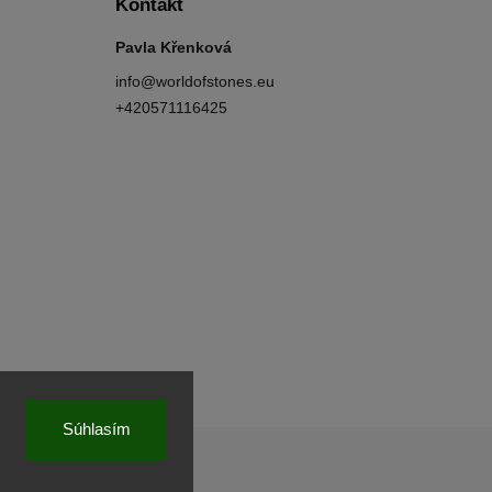
Kontakt
Pavla Křenková
info
@
worldofstones.eu
+420571116425
Súhlasím