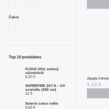
Obsidián
1
Opalit
1
Čakra
Ruženín
1
Sodalit
1
Tigrie oko
1
Tyrkenit
1
Top 10 produktov
Krištáľ dlhý sekaný
náhrdelník
6,20 €
Jaspis červe
4,10 €
SUPERFIRE Z07-S – UV
svietidlo (365 nm)
12 €
Selenit srdce veľké
6,60 €