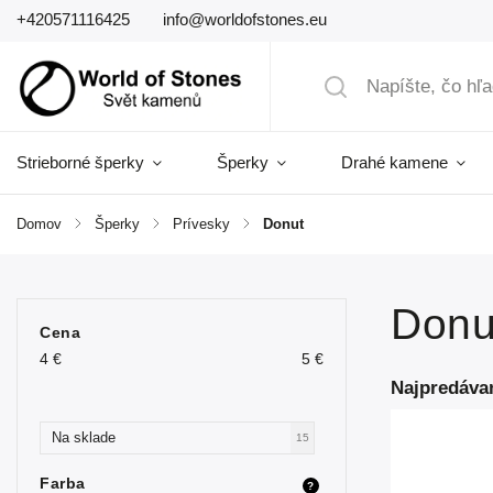
+420571116425
info@worldofstones.eu
Strieborné šperky
Šperky
Drahé kamene
Domov
/
Šperky
/
Prívesky
/
Donut
Donu
Cena
4
€
5
€
Najpredáva
Na sklade
15
Farba
?