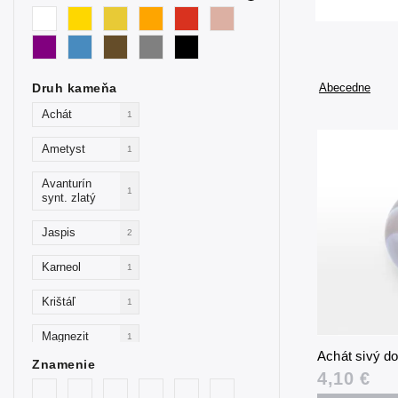
Druh kameňa
Abecedne
Achát
1
Ametyst
1
Avanturín
1
synt. zlatý
Jaspis
2
Karneol
1
Krištáľ
1
Magnezit
1
Achát sivý d
Znamenie
Mokait
1
4,10 €