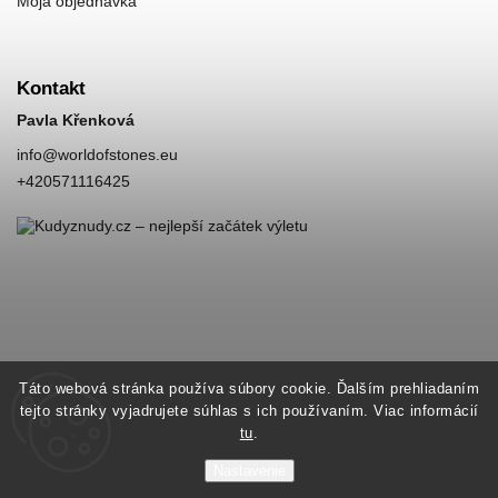
Moja objednávka
Kontakt
Pavla Křenková
info
@
worldofstones.eu
+420571116425
Táto webová stránka používa súbory cookie. Ďalším prehliadaním
tejto stránky vyjadrujete súhlas s ich používaním. Viac informácií
tu
.
Nastavenie