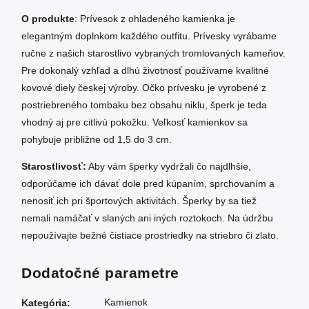
O produkte
: Prívesok z ohladeného kamienka je
elegantným doplnkom každého outfitu. Prívesky vyrábame
ručne z našich starostlivo vybraných tromlovaných kameňov.
Pre dokonalý vzhľad a dlhú životnosť používame kvalitné
kovové diely českej výroby. Očko prívesku je vyrobené z
postriebreného tombaku bez obsahu niklu, šperk je teda
vhodný aj pre citlivú pokožku. Veľkosť kamienkov sa
pohybuje približne od 1,5 do 3 cm.
Starostlivosť:
Aby vám šperky vydržali čo najdlhšie,
odporúčame ich dávať dole pred kúpaním, sprchovaním a
nenosiť ich pri športových aktivitách. Šperky by sa tiež
nemali namáčať v slaných ani iných roztokoch. Na údržbu
nepoužívajte bežné čistiace prostriedky na striebro či zlato.
Dodatočné parametre
Kamienok
Kategória
: