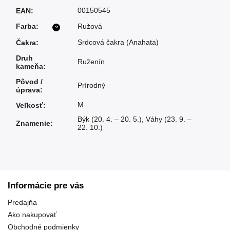
00150545
EAN
:
Farba
:
Ružová
?
Srdcová čakra (Anahata)
Čakra
:
Druh
Ruženín
kameňa
:
Pôvod /
Prírodný
úprava
:
M
Veľkosť
:
Býk (20. 4. – 20. 5.)
,
Váhy (23. 9. –
Znamenie
:
22. 10.)
Informácie pre vás
Predajňa
Ako nakupovať
Obchodné podmienky