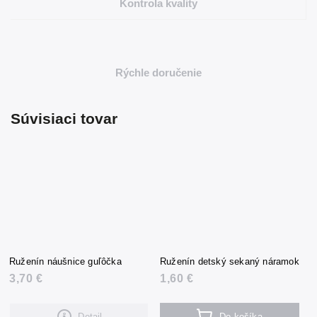
Kontrola kvality
Rýchle doručenie
Súvisiaci tovar
Ruženín náušnice guľôčka
Ruženín detský sekaný náramok
3,70 €
1,60 €
Detail
Do košíka