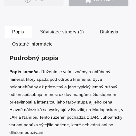
Popis
Súvisiace súbory (1)
Diskusia
Ostatné informácie
Podrobný popis
Popis kameňa:
Ruženín je veľmi známy a obľúbený
minerál, ktorý spadá pod odrodu kremeňa. Býva
polopriehľadný až priesvitný a jeho typický jemný ružový
odtieň spôsobujú prímesi oxidov mangánu. So stupňom
priesvitnosti a intenzitou jeho farby stúpa aj jeho cena.
Hlavné náleziská sa vyskytujú v Brazílii, na Madagaskare, v
JAR a Namíbii. Tento ruženín pochádza z JAR. Juhoafrický
variant ponúka sýtejšie odtiene, ktoré neblednú ani po
dlhšom používaní.