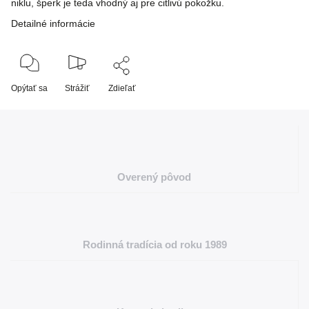
niklu, šperk je teda vhodný aj pre citlivú pokožku.
Detailné informácie
Opýtať sa
Strážiť
Zdieľať
Overený pôvod
Rodinná tradícia od roku 1989