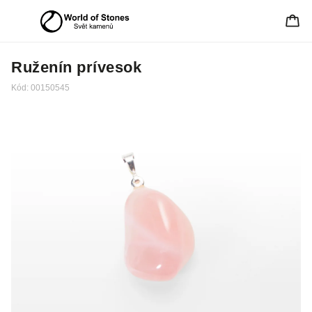
Ruženín prívesok
Kód:
00150545