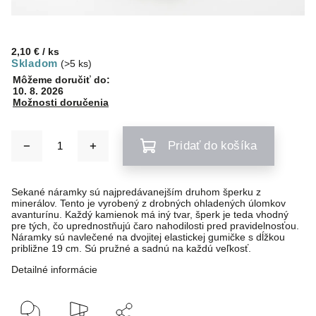
2,10 €
/ ks
Skladom
(>5 ks)
Môžeme doručiť do:
10. 8. 2026
Možnosti doručenia
Pridať do košíka
Sekané náramky sú najpredávanejším druhom šperku z
minerálov. Tento je vyrobený z drobných ohladených úlomkov
avanturínu. Každý kamienok má iný tvar, šperk je teda vhodný
pre tých, čo uprednostňujú čaro nahodilosti pred pravidelnosťou.
Náramky sú navlečené na dvojitej elastickej gumičke s dĺžkou
približne 19 cm. Sú pružné a sadnú na každú veľkosť.
Detailné informácie