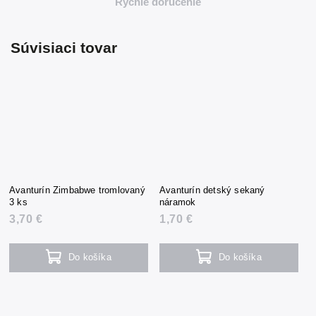
Rýchle doručenie
Súvisiaci tovar
Avanturín Zimbabwe tromlovaný
Avanturín detský sekaný
3 ks
náramok
3,70 €
1,70 €
Do košíka
Do košíka