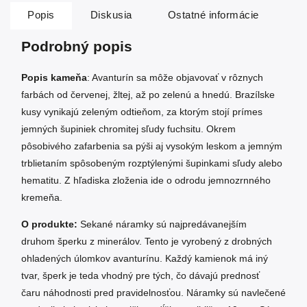
Popis
Diskusia
Ostatné informácie
Podrobný popis
Popis kameňa
:
Avanturín
sa môže objavovať v rôznych
farbách od červenej, žltej, až po zelenú a hnedú. Brazílske
kusy vynikajú zeleným odtieňom, za ktorým stojí prímes
jemných šupiniek chromitej sľudy fuchsitu. Okrem
pôsobivého zafarbenia sa pýši aj vysokým leskom a jemným
trblietaním spôsobeným rozptýlenými šupinkami sľudy alebo
hematitu. Z hľadiska zloženia ide o odrodu jemnozrnného
kremeňa.
O produkte:
Sekané náramky sú najpredávanejším
druhom šperku z minerálov. Tento je vyrobený z drobných
ohladených úlomkov avanturínu. Každý kamienok má iný
tvar, šperk je teda vhodný pre tých, čo dávajú prednosť
čaru náhodnosti pred pravidelnosťou. Náramky sú navlečené