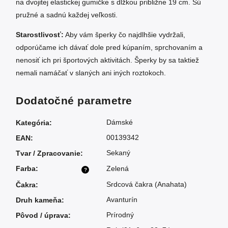
na dvojitej elastickej gumičke s dĺžkou približne 19 cm. Sú
pružné a sadnú každej veľkosti.
Starostlivosť:
Aby vám šperky čo najdlhšie vydržali,
odporúčame ich dávať dole pred kúpaním, sprchovaním a
nenosiť ich pri športových aktivitách. Šperky by sa taktiež
nemali namáčať v slaných ani iných roztokoch.
Dodatočné parametre
Dámské
Kategória
:
00139342
EAN
:
Sekaný
Tvar / Zpracovanie
:
Farba
:
Zelená
?
Srdcová čakra (Anahata)
Čakra
:
Avanturín
Druh kameňa
:
Prírodný
Pôvod / úprava
: