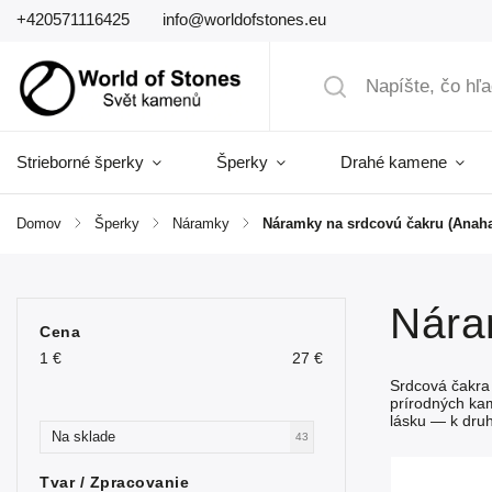
+420571116425
info@worldofstones.eu
Strieborné šperky
Šperky
Drahé kamene
Domov
/
Šperky
/
Náramky
/
Náramky na srdcovú čakru (Anaha
Nára
Cena
1
€
27
€
Srdcová čakr
prírodných k
lásku — k dru
Na sklade
43
Tvar / Zpracovanie