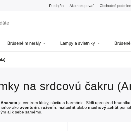
Predajňa
Ako nakupovať
Obchodné podmien
Brúsené minerály
Lampy a svietniky
Brúsené
ta)
mky na srdcovú čakru (A
a
Anahata
je centrom lásky, súcitu a harmónie. Sídli uprostred hrudník
ameňov ako
aventurín
,
ruženín
,
malachit
alebo
machový achát
pomáha
hým aj k sebe samému.