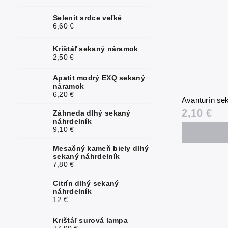
Kunzit
2
Selenit srdce veľké
6,60 €
Kyanit
0
Krištáľ sekaný náramok
Labradorit
0
2,50 €
Lapis lazuli
0
Apatit modrý EXQ sekaný
náramok
6,20 €
Larimar
0
Avanturín se
2,10 €
Záhneda dlhý sekaný
Láva
0
náhrdelník
9,10 €
Magnezit
0
Mesačný kameň biely dlhý
Malachit
4
sekaný náhrdelník
7,80 €
Mesačný
0
kameň
Citrín dlhý sekaný
náhrdelník
12 €
Mokait
0
Krištáľ surová lampa
Morganit
3