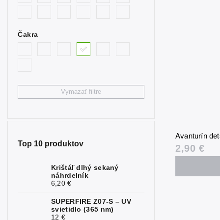
0
synt. modrý
Býčie oko
0
Čakra
Citrín
2
Fluorit
0
Granát
0
Vymazať filtre
Hematit
0
Chryzopráz
1
Avanturín d
Jaspis
0
Top 10 produktov
2,90 €
Kalcit
2
Krištáľ dlhý sekaný
náhrdelník
Karneol
0
6,20 €
Kremeň
1
SUPERFIRE Z07-S – UV
svietidlo (365 nm)
Krištáľ
0
12 €