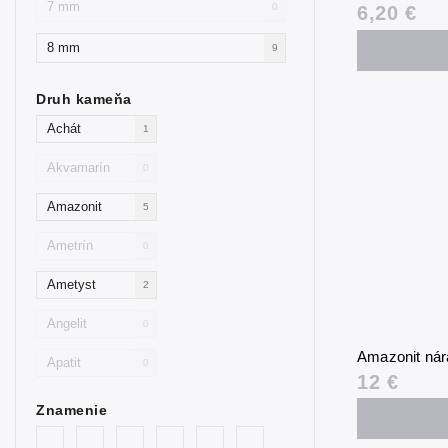
7 mm
0
6,20 €
8 mm
9
Druh kameňa
Achát
1
Akvamarín
0
Amazonit
5
Ametrín
0
Ametyst
2
Angelit
0
Amazonit ná
Apatit
0
12 €
Avanturín
4
Znamenie
Avanturín