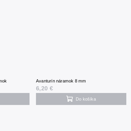
amok
Avanturín náramok 8 mm
6,20 €
Do košíka