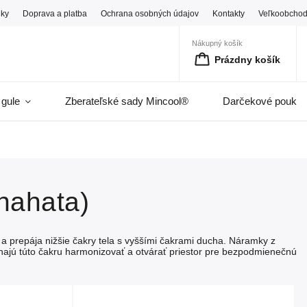
ky
Doprava a platba
Ochrana osobných údajov
Kontakty
Veľkoobcho
Nákupný košík
Prázdny košík
 gule
Zberateľské sady Mincool®
Darčekové pouka
nahata)
a a prepája nižšie čakry tela s vyššími čakrami ducha. Náramky z
jú túto čakru harmonizovať a otvárať priestor pre bezpodmienečnú