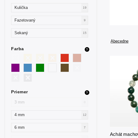
Kulička
19
Fazetovaný
9
Sekaný
15
Abecedne
Farba
?
Priemer
?
3 mm
0
4 mm
12
6 mm
7
Achát macho