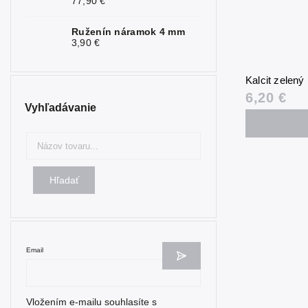
77,90 €
Nefrit
1
Ruženín náramok 4 mm
3,90 €
Obsidián
0
Olivín
1
Kalcit zelen
6,20 €
Onyx
0
Vyhľadávanie
Opál
1
Opalit
0
Perleť
0
Hľadať
Rubín
3
Ruženín
9
Email
Selenit
0
Serafinit
0
Vložením e-mailu souhlasíte s