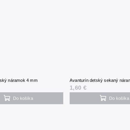
etský náramok 4 mm
Avanturín detský sekaný nár
1,60 €
Do košíka
Do košíka