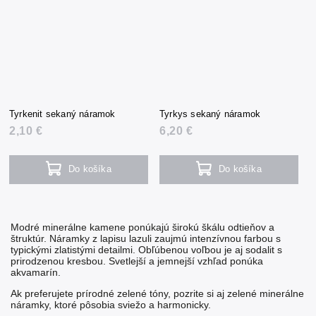
Tyrkenit sekaný náramok
Tyrkys sekaný náramok
2,10 €
6,20 €
Do košíka
Do košíka
Modré minerálne kamene ponúkajú širokú škálu odtieňov a
štruktúr.
Náramky z lapisu lazuli
zaujmú intenzívnou farbou s
typickými zlatistými detailmi. Obľúbenou voľbou je aj
sodalit
s
prirodzenou kresbou. Svetlejší a jemnejší vzhľad ponúka
akvamarín
.
Ak preferujete prírodné zelené tóny, pozrite si aj
zelené minerálne
náramky
, ktoré pôsobia sviežo a harmonicky.