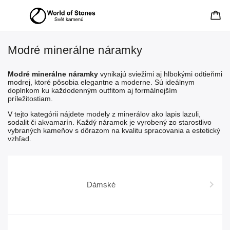
Modré minerálne náramky
Modré minerálne náramky
vynikajú sviežimi aj hlbokými odtieňmi
modrej, ktoré pôsobia elegantne a moderne. Sú ideálnym
doplnkom ku každodenným outfitom aj formálnejším
príležitostiam.
V tejto kategórii nájdete modely z minerálov ako lapis lazuli,
sodalit či akvamarín. Každý náramok je vyrobený zo starostlivo
vybraných kameňov s dôrazom na kvalitu spracovania a estetický
vzhľad.
Dámské