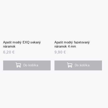
Apatit modrý EXQ sekaný
Apatit modrý fazetovaný
náramok
náramok 4 mm
6,20 €
9,90 €
Do košíka
Do košíka