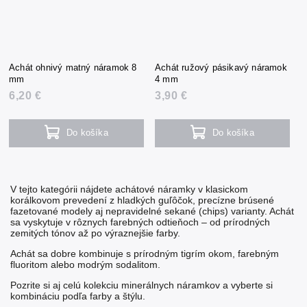
Achát ohnivý matný náramok 8
Achát ružový pásikavý náramok
mm
4 mm
6,20 €
3,90 €
Do košíka
Do košíka
V tejto kategórii nájdete achátové náramky v klasickom
korálkovom prevedení z hladkých guľôčok, precízne brúsené
fazetované modely aj nepravidelné sekané (chips) varianty. Achát
sa vyskytuje v rôznych farebných odtieňoch – od prírodných
zemitých tónov až po výraznejšie farby.
Achát sa dobre kombinuje s prírodným
tigrím okom
, farebným
fluoritom
alebo modrým
sodalitom
.
Pozrite si aj celú kolekciu
minerálnych náramkov
a vyberte si
kombináciu podľa farby a štýlu.