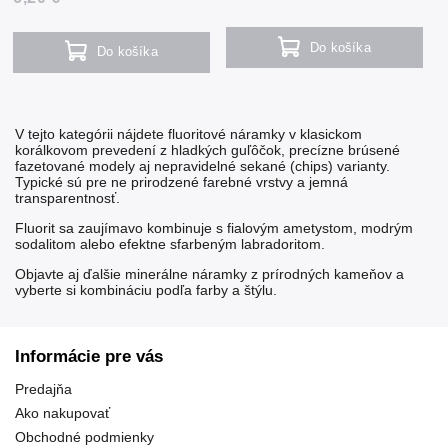
Do košíka
Do košíka
V tejto kategórii nájdete fluoritové náramky v klasickom
korálkovom prevedení z hladkých guľôčok, precízne brúsené
fazetované modely aj nepravidelné sekané (chips) varianty.
Typické sú pre ne prirodzené farebné vrstvy a jemná
transparentnosť.
Fluorit sa zaujímavo kombinuje s fialovým
ametystom
, modrým
sodalitom
alebo efektne sfarbeným
labradoritom
.
Objavte aj ďalšie
minerálne náramky
z prírodných kameňov a
vyberte si kombináciu podľa farby a štýlu.
Informácie pre vás
Predajňa
Ako nakupovať
Obchodné podmienky