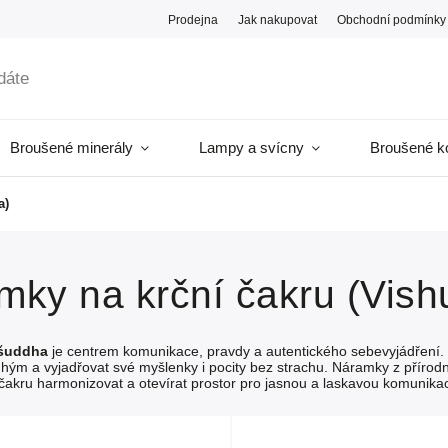
Prodejna
Jak nakupovat
Obchodní podmínky
Broušené minerály
Lampy a svícny
Broušené k
a)
mky na krční čakru (Vis
šuddha
je centrem komunikace, pravdy a autentického sebevyjádření. Sí
hým a vyjadřovat své myšlenky i pocity bez strachu. Náramky z příro
čakru harmonizovat a otevírat prostor pro jasnou a laskavou komunikac