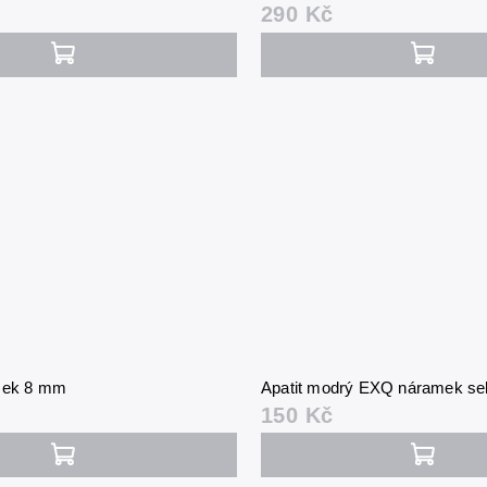
290 Kč
amek 8 mm
Apatit modrý EXQ náramek s
150 Kč