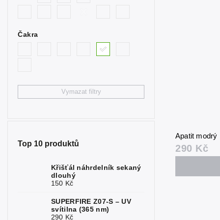
0
synt. modrý
Býčí oko
0
Čakra
Citrín
0
Fluorit
0
Granát
0
Vymazat filtry
Hematit
0
Chrysopras
0
Apatit modr
Jaspis
0
Top 10 produktů
290 Kč
Kalcit
0
Křišťál náhrdelník sekaný
dlouhý
Karneol
0
150 Kč
Křemen
0
SUPERFIRE Z07-S – UV
svítilna (365 nm)
Křišťál
0
290 Kč