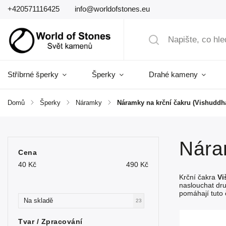
+420571116425
info@worldofstones.eu
Stříbrné šperky
Šperky
Drahé kameny
Domů
/
Šperky
/
Náramky
/
Náramky na krční čakru (Vishuddh
Nára
Cena
40
Kč
490
Kč
Krční čakra
Vi
naslouchat dru
pomáhají tuto 
Na skladě
23
Tvar / Zpracování