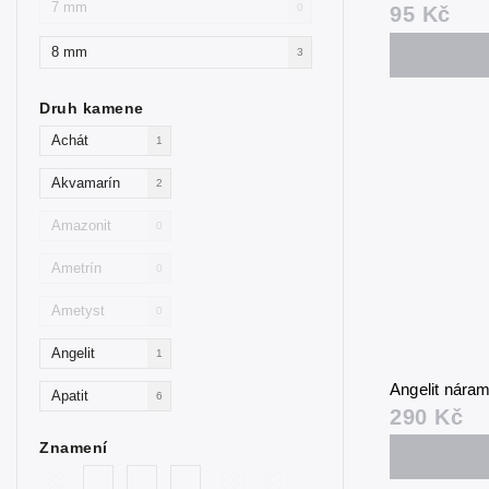
7 mm
0
95 Kč
8 mm
3
Druh kamene
Achát
1
Akvamarín
2
Amazonit
0
Ametrín
0
Ametyst
0
Angelit
1
Angelit nár
Apatit
6
290 Kč
Avanturín
0
Znamení
Avanturín