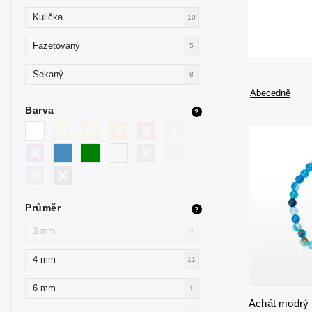
Kulička
10
Fazetovaný
5
Sekaný
8
Abecedně
Barva
?
Průměr
?
3 mm
0
4 mm
11
6 mm
1
Achát modrý