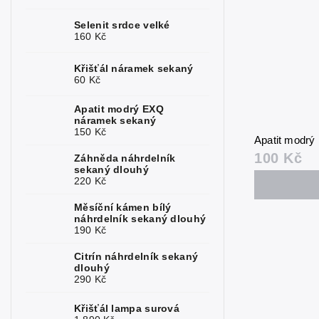
Kunzit
0
Selenit srdce velké
160 Kč
Kyanit
1
Křišťál náramek sekaný
Labradorit
0
60 Kč
Lapis
3
Apatit modrý EXQ
náramek sekaný
150 Kč
Larimar
1
Apatit modrý
100 Kč
Záhněda náhrdelník
Láva
0
sekaný dlouhý
220 Kč
Magnezit
0
Měsíční kámen bílý
Malachit
0
náhrdelník sekaný dlouhý
190 Kč
Měsíční
0
kámen
Citrín náhrdelník sekaný
dlouhý
290 Kč
Mokait
0
Křišťál lampa surová
Morganit
0