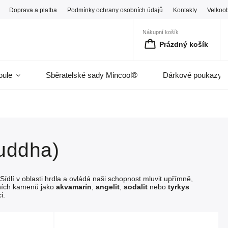
Doprava a platba
Podmínky ochrany osobních údajů
Kontakty
Velkoo
Nákupní košík
Prázdný košík
oule
Sběratelské sady Mincool®
Dárkové poukazy
huddha)
dlí v oblasti hrdla a ovládá naši schopnost mluvit upřímně,
dních kamenů jako
akvamarín
,
angelit
,
sodalit
nebo
tyrkys
i.