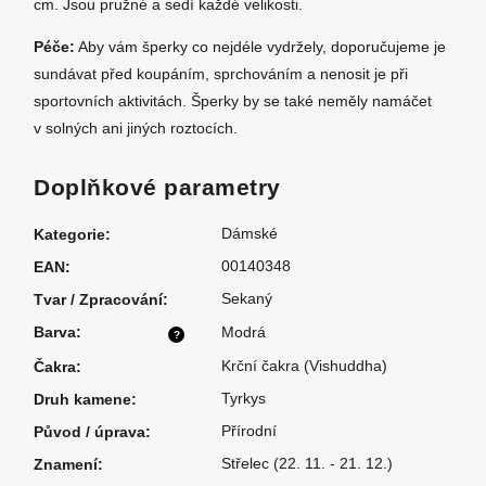
cm. Jsou pružné a sedí každé velikosti.
Péče:
Aby vám šperky co nejdéle vydržely, doporučujeme je
sundávat před koupáním, sprchováním a nenosit je při
sportovních aktivitách. Šperky by se také neměly namáčet
v solných ani jiných roztocích.
Doplňkové parametry
Dámské
Kategorie
:
00140348
EAN
:
Sekaný
Tvar / Zpracování
:
Barva
:
Modrá
?
Krční čakra (Vishuddha)
Čakra
:
Tyrkys
Druh kamene
:
Přírodní
Původ / úprava
:
Střelec (22. 11. - 21. 12.)
Znamení
: