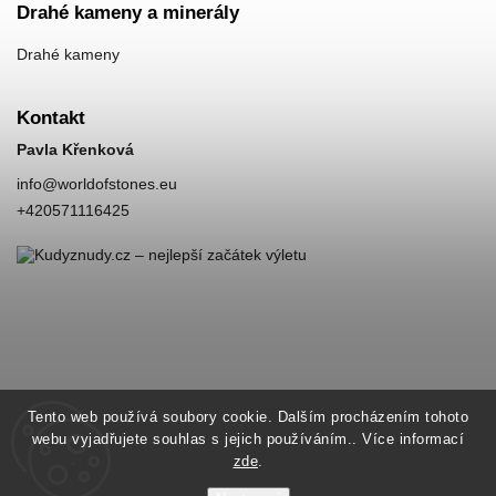
Drahé kameny a minerály
Drahé kameny
Kontakt
Pavla Křenková
info
@
worldofstones.eu
+420571116425
Tento web používá soubory cookie. Dalším procházením tohoto
webu vyjadřujete souhlas s jejich používáním.. Více informací
zde
.