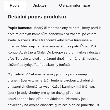
Popis
Diskuze
Ostatní informace
Detailní popis produktu
Popis kamene:
Modrý či modrozelený minerál, který patří k
prvním drahým kamenům ceněným civilizacemi po celém
světě. Název získal z francouzského slova turquiose –
turecký. Mezi nejznámější naleziště dnes patří Čína, USA,
Kongo, Austrálie a Chile. Do Evropy se první tyrkysy dostaly
přes Turecko z lokalit na území dnešního Iránu. Z hlediska
složení se tyrkys řadí do skupiny fosfátů.
O produktu:
Sekané náramky jsou nejprodávanějším
druhem šperku z minerálů. Tento je vyroben z drobných
ohlazených úlomků
tyrkysu. Každý kamínek má jiný tvar,
šperk je tedy vhodný pro ty, co dávají přednost
kouzlu nahodilosti před pravidelností. Náramky jsou
navlečeny na dvojité elastické gumičce o délce přibližně 19