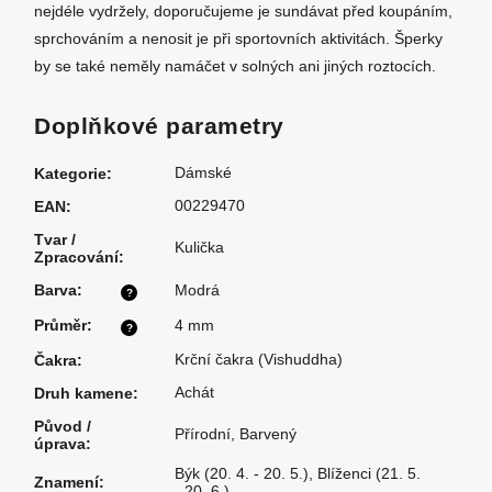
nejdéle vydržely, doporučujeme je sundávat před koupáním,
sprchováním a nenosit je při sportovních aktivitách. Šperky
by se také neměly namáčet v solných ani jiných roztocích.
Doplňkové parametry
Dámské
Kategorie
:
00229470
EAN
:
Tvar /
Kulička
Zpracování
:
Barva
:
Modrá
?
Průměr
:
4 mm
?
Krční čakra (Vishuddha)
Čakra
:
Achát
Druh kamene
:
Původ /
Přírodní, Barvený
úprava
:
Býk (20. 4. - 20. 5.)
,
Blíženci (21. 5.
Znamení
:
- 20. 6.)