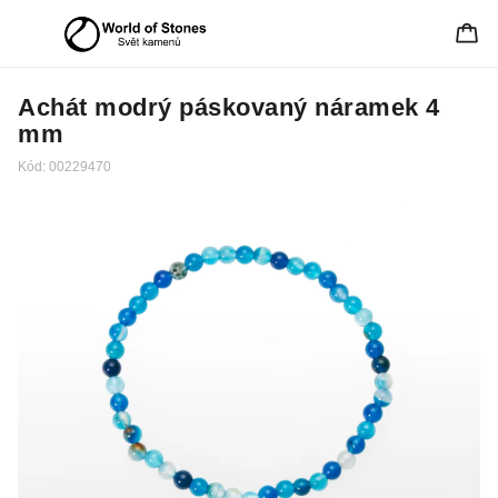
Achát modrý páskovaný náramek 4
mm
Kód:
00229470