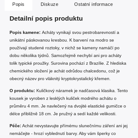
Popis
Diskuze
Ostatní informace
Detailní popis produktu
Popis kamene:
Acháty vynikají svou pestrobarevností a
unikátní páskovanou kresbou. K barvení na modro se
používají studené roztoky, v nichž se kameny namáčí po
dobu několika týdnů. Samozřejmě nechybí ani pro acháty
tolik typické proužky. Surovina pochází z Brazílie. Z hlediska
chemického složení je achát odrůdou chalcedonu, což je
obecný název pro vláknitý kryptokrystalický křemen.
O produktu:
Kuličkový náramek je nadčasová klasika. Tento
kousek je vyroben z lesklých kuliček modrého achátu o
průměru 4 mm. Je navlečený na dvojité elastické gumičce o
délce přibližně 18 cm. Je pružný a sedí každé velikosti.
Péče:
Achát nevystavujte přímému slunečnímu záření ani jej
nemáčejte - hrozí vyblednutí barvy. Aby vám šperky co