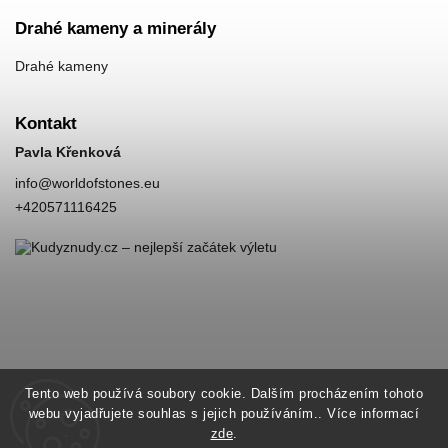
Drahé kameny a minerály
Drahé kameny
Kontakt
Pavla Křenková
info
@
worldofstones.eu
+420571116425
Tento web používá soubory cookie. Dalším procházením tohoto
webu vyjadřujete souhlas s jejich používáním.. Více informací
zde
.