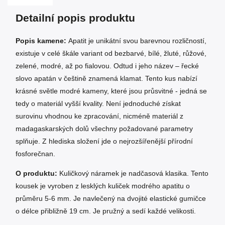
Detailní popis produktu
Popis kamene:
Apatit je unikátní svou barevnou rozličností,
existuje v celé škále variant od bezbarvé, bílé, žluté, růžové,
zelené, modré, až po fialovou. Odtud i jeho název – řecké
slovo apatán v češtině znamená klamat. Tento kus nabízí
krásné světle modré kameny, které jsou průsvitné - jedná se
tedy o materiál vyšší kvality. Není jednoduché získat
surovinu vhodnou ke zpracování, nicméně materiál z
madagaskarských dolů všechny požadované parametry
splňuje. Z hlediska složení jde o nejrozšířenější přírodní
fosforečnan.
O produktu:
Kuličkový náramek je nadčasová klasika. Tento
kousek je vyroben z lesklých kuliček modrého apatitu o
průměru 5-6 mm. Je navlečený na dvojité elastické gumičce
o délce přibližně 19 cm. Je pružný a sedí každé velikosti.