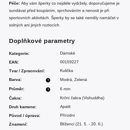
Péče:
Aby vám šperky co nejdéle vydržely, doporučujeme je
sundávat před koupáním, sprchováním a nenosit je při
sportovních aktivitách. Šperky by se také neměly namáčet v
solných ani jiných roztocích.
Doplňkové parametry
Dámské
Kategorie
:
00159227
EAN
:
Kulička
Tvar / Zpracování
:
Barva
:
Modrá
,
Zelená
?
Průměr
:
6 mm
?
Krční čakra (Vishuddha)
Čakra
:
Apatit
Druh kamene
:
Přírodní
Původ / úprava
:
Blíženci (21. 5. - 20. 6.)
Znamení
: