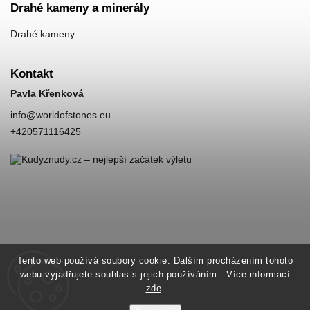
Drahé kameny a minerály
Drahé kameny
Kontakt
Pavla Křenková
info
@
worldofstones.eu
+420571116425
Tento web používá soubory cookie. Dalším procházením tohoto
webu vyjadřujete souhlas s jejich používáním.. Více informací
zde
.