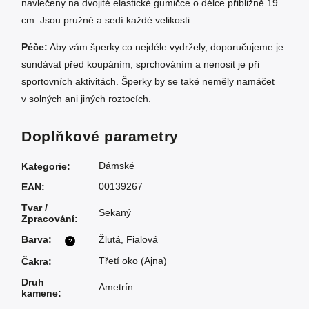
navlečeny na dvojité elastické gumičce o délce přibližně 19
cm. Jsou pružné a sedí každé velikosti.
Péče:
Aby vám šperky co nejdéle vydržely, doporučujeme je
sundávat před koupáním, sprchováním a nenosit je při
sportovních aktivitách. Šperky by se také neměly namáčet
v solných ani jiných roztocích.
Doplňkové parametry
Dámské
Kategorie
:
00139267
EAN
:
Tvar /
Sekaný
Zpracování
:
Barva
:
Žlutá
,
Fialová
?
Třetí oko (Ajna)
Čakra
:
Druh
Ametrín
kamene
: