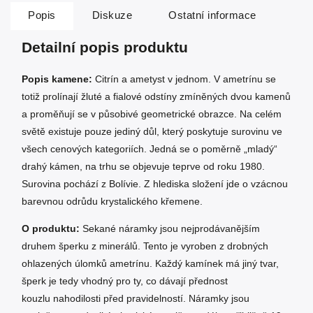
Popis
Diskuze
Ostatní informace
Detailní popis produktu
Popis kamene:
Citrín a ametyst v jednom. V ametrínu se
totiž prolínají žluté a fialové odstíny zmíněných dvou kamenů
a proměňují se v působivé geometrické obrazce. Na celém
světě existuje pouze jediný důl, který poskytuje surovinu ve
všech cenových kategoriích. Jedná se o poměrně „mladý“
drahý kámen, na trhu se objevuje teprve od roku 1980.
Surovina pochází z Bolívie. Z hlediska složení jde o vzácnou
barevnou odrůdu krystalického křemene.
O produktu:
Sekané náramky jsou nejprodávanějším
druhem šperku z minerálů. Tento je vyroben z drobných
ohlazených úlomků ametrínu. Každý kamínek má jiný tvar,
šperk je tedy vhodný pro ty, co dávají přednost
kouzlu nahodilosti před pravidelností. Náramky jsou