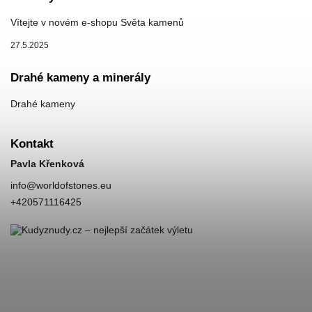
Vítejte v novém e-shopu Světa kamenů
27.5.2025
Drahé kameny a minerály
Drahé kameny
Kontakt
Pavla Křenková
info
@
worldofstones.eu
+420571116425