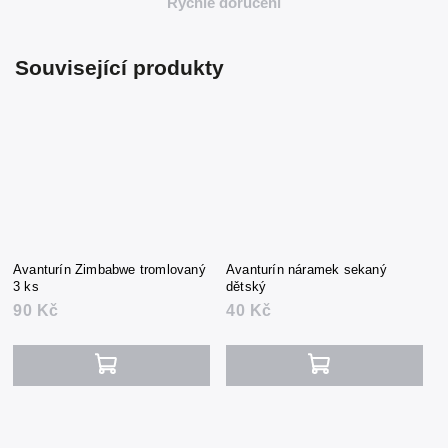
Rychlé doručení
Související produkty
Avanturín Zimbabwe tromlovaný
Avanturín náramek sekaný
3 ks
dětský
90 Kč
40 Kč