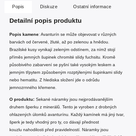
Popis
Diskuze
Ostatní informace
Detailní popis produktu
Popis kamene
:
Avanturín
se může objevovat v různých
barvách od červené, žluté, až po zelenou a hnědou.
Brazilské kusy vynikají zeleným odstínem, za nímž stojí
příměs jemných šupinek chromité slídy fuchsitu. Kromě
působivého zabarvení se pyšní také vysokým leskem a
jemným třpytem způsobeným rozptýlenými šupinkami slídy
nebo hematitu. Z hlediska složení jde o odrůdu
jemnozrnného křemene.
O produktu:
Sekané náramky jsou nejprodávanějším
druhem šperku z minerálů. Tento je vyroben z drobných
ohlazených úlomků avanturínu. Každý kamínek má jiný tvar,
šperk je tedy vhodný pro ty, co dávají přednost
kouzlu nahodilosti před pravidelností. Náramky jsou