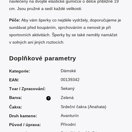
navlečeny na dvojité elastické gumičce o délce přibližně 19
cm. Jsou pružné a sedí každé velikosti.
Péče:
Aby vám šperky co nejdéle vydržely, doporučujeme je
sundávat před koupáním, sprchováním a nenosit je při
sportovních aktivitách. Šperky by se také neměly namáčet
v solných ani jiných roztocích.
Doplňkové parametry
Dámské
Kategorie
:
00139342
EAN
:
Sekaný
Tvar / Zpracování
:
Barva
:
Zelená
?
Srdeční čakra (Anahata)
Čakra
:
Avanturín
Druh kamene
:
Přírodní
Původ / úprava
: