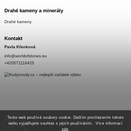
Drahé kameny a minerály
Drahé kameny
Kontakt
Pavla Křenková
info
@
worldofstones.eu
+420571116425
Tento web používá soubory cookie. Dalším procházením tohoto
webu vyjadřujete souhlas s jejich používáním.. Více informací
zde
.