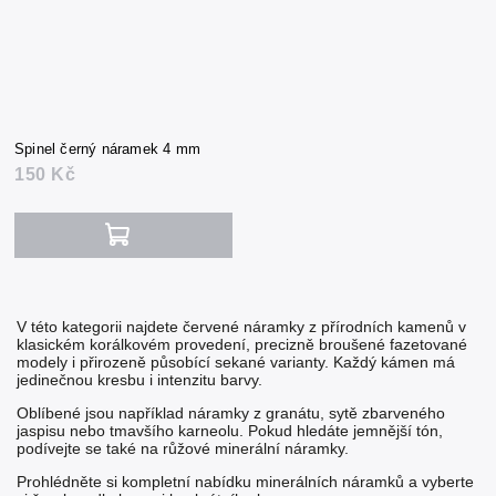
Spinel černý náramek 4 mm
150 Kč
V této kategorii najdete červené náramky z přírodních kamenů v
klasickém korálkovém provedení, precizně broušené fazetované
modely i přirozeně působící sekané varianty. Každý kámen má
jedinečnou kresbu i intenzitu barvy.
Oblíbené jsou například náramky z
granátu
, sytě zbarveného
jaspisu
nebo tmavšího
karneolu
. Pokud hledáte jemnější tón,
podívejte se také na
růžové minerální náramky
.
Prohlédněte si kompletní nabídku
minerálních náramků
a vyberte