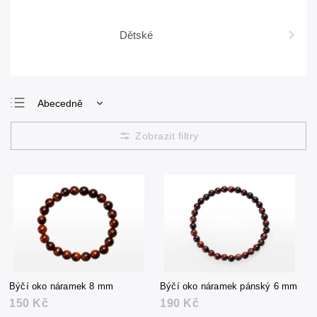
Dětské
Abecedně
Nejlevnější
Nejdražší
Nejprodávanější
Býčí oko náramek 8 mm
Býčí oko náramek pánský 6 mm
150 Kč
190 Kč