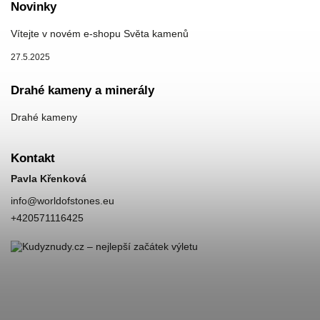
Novinky
Vítejte v novém e-shopu Světa kamenů
27.5.2025
Drahé kameny a minerály
Drahé kameny
Kontakt
Pavla Křenková
info
@
worldofstones.eu
+420571116425