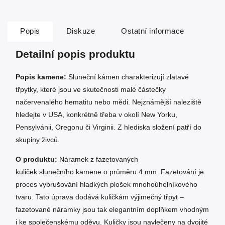
Popis
Diskuze
Ostatní informace
Detailní popis produktu
Popis kamene:
Sluneční kámen charakterizují zlatavé
třpytky, které jsou ve skutečnosti malé částečky
načervenalého hematitu nebo mědi. Nejznámější naleziště
hledejte v USA, konkrétně třeba v okolí New Yorku,
Pensylvánii, Oregonu či Virginii. Z hlediska složení patří do
skupiny živců.
O produktu:
Náramek z fazetovaných
kuliček slunečního kamene o průměru 4 mm. Fazetování je
proces vybrušování hladkých plošek mnohoúhelníkového
tvaru. Tato úprava dodává kuličkám výjimečný třpyt –
fazetované náramky jsou tak elegantním doplňkem vhodným
i ke společenskému oděvu. Kuličky jsou navlečeny na dvojité