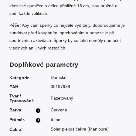
elastické gumičce o délce přibližně 18 cm, jsou pružné a
sedí každé velikosti.
Péče:
Aby vám šperky co nejdéle vydržely, doporučujeme je
sundávat před koupáním, sprchováním a nenosit je při
sportovních aktivitách. Šperky by se také neměly namáčet
v solných ani jiných roztocích.
Doplňkové parametry
Dámské
Kategorie
:
00197939
EAN
:
Tvar /
Fazetovaný
Zpracování
:
Barva
:
Červená
?
Průměr
:
4 mm
?
Solar plexus čakra (Manipura)
Čakra
: