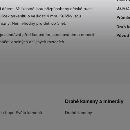
Barva
:
 dětem. Velikostně jsou přizpůsobeny dětské ruce -
liček tyrkenitu o velikosti 4 mm. Kuličky jsou
Průmě
užný. Není vhodný pro děti do 3 let.
Druh 
 je sundávat před koupáním, sprchováním a nenosit
Původ 
áčet v solných ani jiných roztocích.
Drahé kameny a minerály
 e-shopu Světa kamenů
Drahé kameny