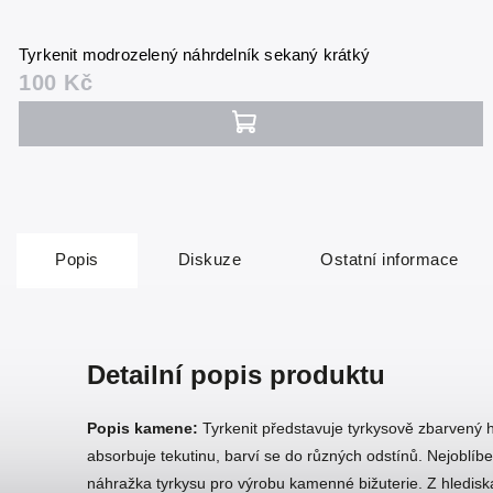
Tyrkenit modrozelený náhrdelník sekaný krátký
100 Kč
Popis
Diskuze
Ostatní informace
Detailní popis produktu
Popis kamene:
Tyrkenit představuje tyrkysově zbarvený ho
absorbuje tekutinu, barví se do různých odstínů. Nejoblíben
náhražka tyrkysu pro výrobu kamenné bižuterie. Z hlediska