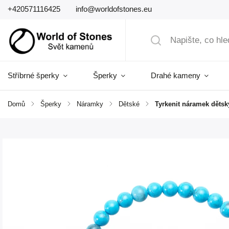
+420571116425
info@worldofstones.eu
Stříbrné šperky
Šperky
Drahé kameny
Domů
/
Šperky
/
Náramky
/
Dětské
/
Tyrkenit náramek děts