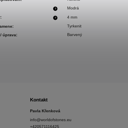
Modrá
?
r
:
4 mm
?
Tyrkenit
kamene
:
Barvený
/ úprava
:
Kontakt
Pavla Křenková
info
@
worldofstones.eu
+420571116425