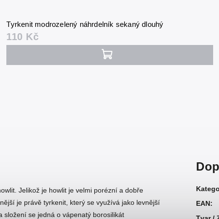
Tyrkenit modrozelený náhrdelník sekaný dlouhý
110 Kč
Dop
Katego
wlit. Jelikož je howlit je velmi porézní a dobře
ější je právě tyrkenit, který se využívá jako levnější
EAN
:
 složení se jedná o vápenatý borosilikát
Tvar /