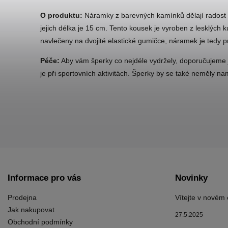
O produktu:
Náramky z barevných kamínků dělají radost i
jejich délka je 15 cm. Tento kousek je vyroben z lesklých ku
navlečeny na dvojité elastické gumičce, náramek je tedy pr
Péče:
Aby vám šperky co nejdéle vydržely, doporučujeme
je při sportovních aktivitách. Šperky by se také neměly nam
Informace pro vás
Novinky
Prodejna
Vítejte v novém
Jak nakupovat
27.5.2025
Obchodní podmínky