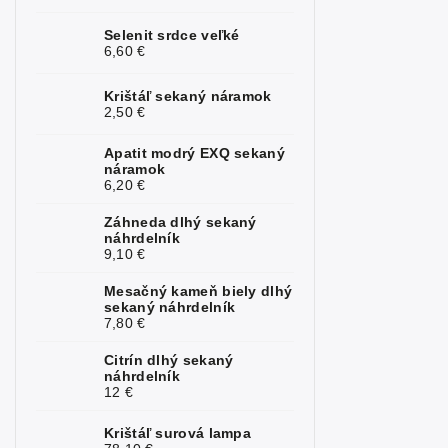
Kunzit
2
Selenit srdce veľké
6,60 €
Kyanit
1
Krištáľ sekaný náramok
Labradorit
4
2,50 €
Lapis lazuli
3
Apatit modrý EXQ sekaný
náramok
6,20 €
Larimar
1
Záhneda dlhý sekaný
Láva
5
náhrdelník
9,10 €
Magnezit
1
Mesačný kameň biely dlhý
Malachit
4
sekaný náhrdelník
7,80 €
Mesačný
7
kameň
Citrín dlhý sekaný
náhrdelník
12 €
Mokait
3
Krištáľ surová lampa
Morganit
3