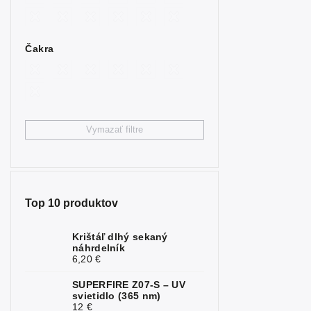
2
synt. modrý
Býčie oko
4
Čakra
Citrín
4
Fluorit
2
Granát
3
Vymazať filtre
Hematit
7
Chryzopráz
1
Jaspis
6
Top 10 produktov
Kalcit
2
Krištáľ dlhý sekaný
náhrdelník
Karneol
2
6,20 €
Kremeň
1
SUPERFIRE Z07-S – UV
svietidlo (365 nm)
Krištáľ
6
12 €