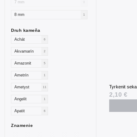
7 mm
0
8 mm
1
Druh kameňa
Achát
6
Akvamarín
2
Amazonit
5
Ametrín
1
Tyrkenit sek
Ametyst
11
2,10 €
Angelit
1
Apatit
6
Avanturín
4
Znamenie
Avanturín