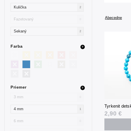
Kulička
2
Abecedne
Fazetovaný
0
Sekaný
2
Farba
?
Priemer
?
3 mm
0
Tyrkenit det
4 mm
1
2,90 €
6 mm
0