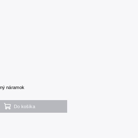
aný náramok
Do košíka