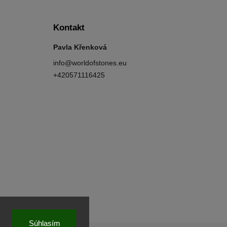
Kontakt
Pavla Křenková
info
@
worldofstones.eu
+420571116425
Súhlasím