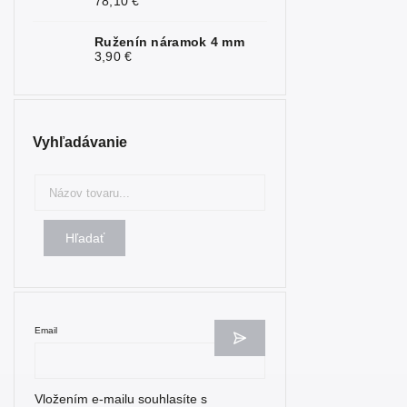
78,10 €
Nefrit
1
Ruženín náramok 4 mm
3,90 €
Obsidián
6
Olivín
1
Onyx
6
Vyhľadávanie
Opál
1
Opalit
8
Perleť
1
Hľadať
Rubín
5
Ruženín
9
Email
Selenit
2
Serafinit
1
Vložením e-mailu souhlasíte s