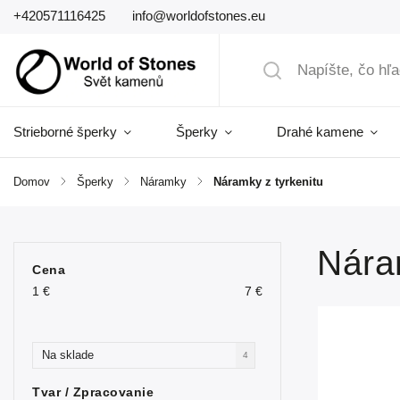
+420571116425
info@worldofstones.eu
Strieborné šperky
Šperky
Drahé kamene
Domov
/
Šperky
/
Náramky
/
Náramky z tyrkenitu
Nára
Cena
1
€
7
€
Na sklade
4
Tvar / Zpracovanie