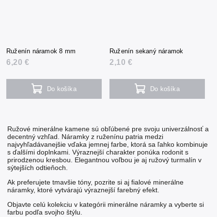
Ruženín náramok 8 mm
Ruženín sekaný náramok
6,20 €
2,10 €
Do košíka
Do košíka
Ružové minerálne kamene sú obľúbené pre svoju univerzálnosť a
decentný vzhľad.
Náramky z ruženínu
patria medzi
najvyhľadávanejšie vďaka jemnej farbe, ktorá sa ľahko kombinuje
s ďalšími doplnkami. Výraznejší charakter ponúka
rodonit
s
prirodzenou kresbou. Elegantnou voľbou je aj
ružový turmalín
v
sýtejších odtieňoch.
Ak preferujete tmavšie tóny, pozrite si aj
fialové minerálne
náramky
, ktoré vytvárajú výraznejší farebný efekt.
Objavte celú kolekciu v kategórii
minerálne náramky
a vyberte si
farbu podľa svojho štýlu.