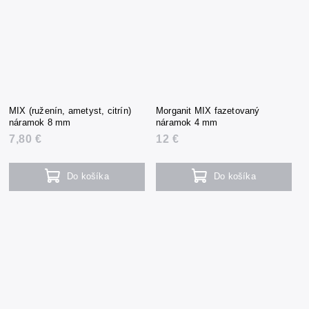
MIX (ruženín, ametyst, citrín)
Morganit MIX fazetovaný
náramok 8 mm
náramok 4 mm
7,80 €
12 €
Do košíka
Do košíka