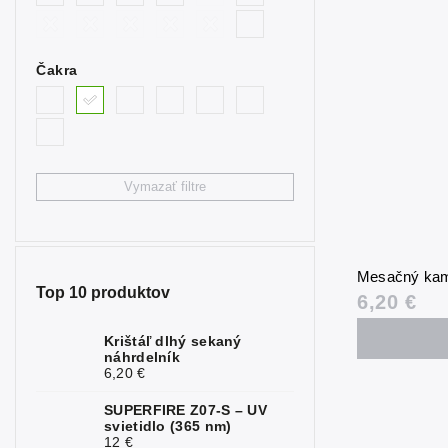
0
synt. modrý
Býčie oko
0
Čakra
Citrín
0
Fluorit
0
Granát
0
Vymazať filtre
Hematit
0
Chryzopráz
0
Mesačný kam
Jaspis
0
Top 10 produktov
6,20 €
Kalcit
0
Krištáľ dlhý sekaný
náhrdelník
Karneol
2
6,20 €
Kremeň
0
SUPERFIRE Z07-S – UV
svietidlo (365 nm)
Krištáľ
0
12 €