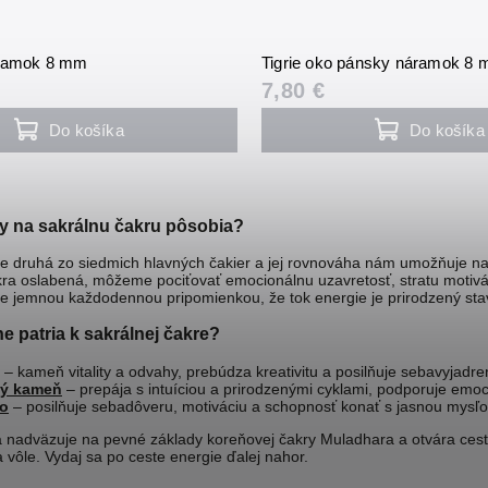
áramok 8 mm
Tigrie oko pánsky náramok 8
7,80 €
Do košíka
Do košíka
 na sakrálnu čakru pôsobia?
e druhá zo siedmich hlavných čakier a jej rovnováha nám umožňuje nap
akra oslabená, môžeme pociťovať emocionálnu uzavretosť, stratu moti
e jemnou každodennou pripomienkou, že tok energie je prirodzený sta
e patria k sakrálnej čakre?
– kameň vitality a odvahy, prebúdza kreativitu a posilňuje sebavyjadre
ý kameň
– prepája s intuíciou a prirodzenými cyklami, podporuje emo
ko
– posilňuje sebadôveru, motiváciu a schopnosť konať s jasnou mysľ
a nadväzuje na pevné základy
koreňovej čakry Muladhara
a otvára ces
 vôle. Vydaj sa po ceste energie ďalej nahor.