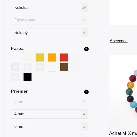
Kulička
14
Fazetovaný
0
Sekaný
4
Abecedne
Farba
?
Priemer
?
3 mm
0
4 mm
4
6 mm
1
Achát MIX m