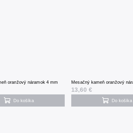
eň oranžový náramok 4 mm
Mesačný kameň oranžový ná
13,60 €
Do košíka
Do košíka