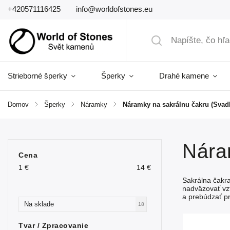
+420571116425
info@worldofstones.eu
Strieborné šperky
Šperky
Drahé kamene
Domov
/
Šperky
/
Náramky
/
Náramky na sakrálnu čakru (Svad
Nára
Cena
1
€
14
€
Sakrálna čakr
nadväzovať vz
a prebúdzať pr
Na sklade
18
Tvar / Zpracovanie