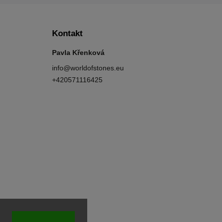
Kontakt
Pavla Křenková
info
@
worldofstones.eu
+420571116425