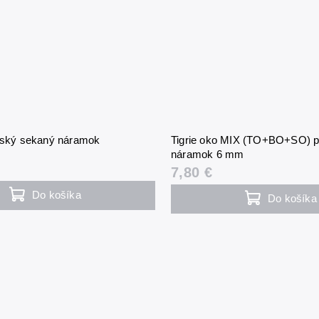
etský sekaný náramok
Tigrie oko MIX (TO+BO+SO) 
náramok 6 mm
7,80 €
Do košíka
Do košíka