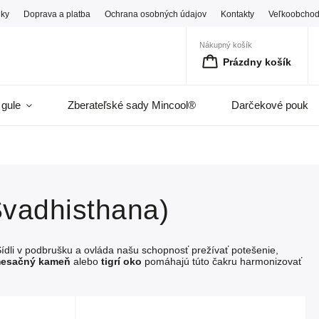
ky
Doprava a platba
Ochrana osobných údajov
Kontakty
Veľkoobcho
Nákupný košík
Prázdny košík
 gule
Zberateľské sady Mincool®
Darčekové pouka
Svadhisthana)
 Sídli v podbrušku a ovláda našu schopnosť prežívať potešenie,
esačný kameň
alebo
tigrí oko
pomáhajú túto čakru harmonizovať