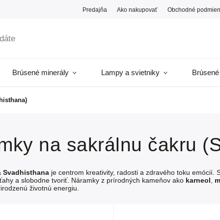
Predajňa
Ako nakupovať
Obchodné podmien
Brúsené minerály
Lampy a svietniky
Brúsené
histhana)
mky na sakrálnu čakru (
a
Svadhisthana
je centrom kreativity, radosti a zdravého toku emócií.
ťahy a slobodne tvoriť. Náramky z prírodných kameňov ako
karneol
,
m
irodzenú životnú energiu.