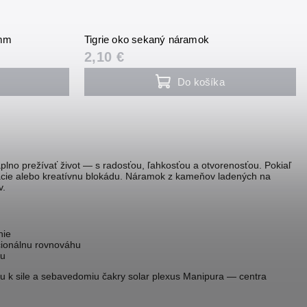
 mm
Tigrie oko sekaný náramok
2,10 €
Do košíka
lno prežívať život — s radosťou, ľahkosťou a otvorenosťou. Pokiaľ
vácie alebo kreatívnu blokádu. Náramok z kameňov ladených na
v.
nie
cionálnu rovnováhu
ou
tu k sile a sebavedomiu
čakry solar plexus Manipura
— centra