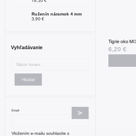
78,10 €
Nefrit
0
Ruženín náramok 4 mm
3,90 €
Obsidián
0
Olivín
0
Tigrie oko 
Onyx
0
Vyhľadávanie
6,20 €
Opál
0
Opalit
0
Perleť
0
Hľadať
Rubín
0
Ruženín
0
Email
Selenit
0
Serafinit
0
Vložením e-mailu souhlasíte s