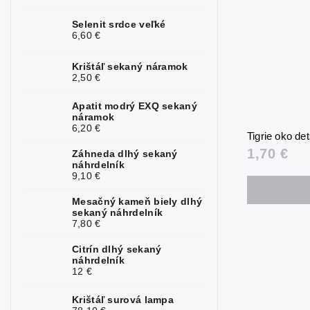
Kunzit
0
Selenit srdce veľké
6,60 €
Kyanit
0
Krištáľ sekaný náramok
Labradorit
0
2,50 €
Lapis lazuli
0
Apatit modrý EXQ sekaný
náramok
6,20 €
Larimar
0
Tigrie oko d
1,70 €
Záhneda dlhý sekaný
Láva
1
náhrdelník
9,10 €
Magnezit
0
Mesačný kameň biely dlhý
Malachit
0
sekaný náhrdelník
7,80 €
Mesačný
2
kameň
Citrín dlhý sekaný
náhrdelník
12 €
Mokait
0
Krištáľ surová lampa
Morganit
0