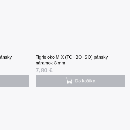
pánsky
Tigrie oko MIX (TO+BO+SO) pánsky
náramok 8 mm
7,80 €
Do košíka