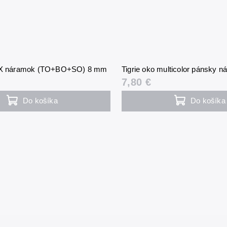
MIX náramok (TO+BO+SO) 8 mm
Tigrie oko multicolor pánsky
7,80 €
Do košíka
Do košíka