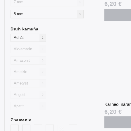
7 mm
0
6,20 €
8 mm
9
Druh kameňa
Achát
2
Akvamarín
0
Amazonit
0
Ametrín
0
Ametyst
0
Angelit
0
Karneol nár
Apatit
0
6,20 €
Avanturín
0
Znamenie
Avanturín