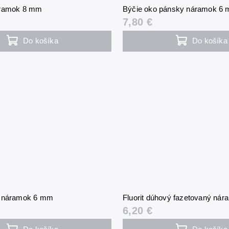
áramok 8 mm
Býčie oko pánsky náramok 6
7,80 €
Do košíka
Do košíka
) náramok 6 mm
Fluorit dúhový fazetovaný ná
6,20 €