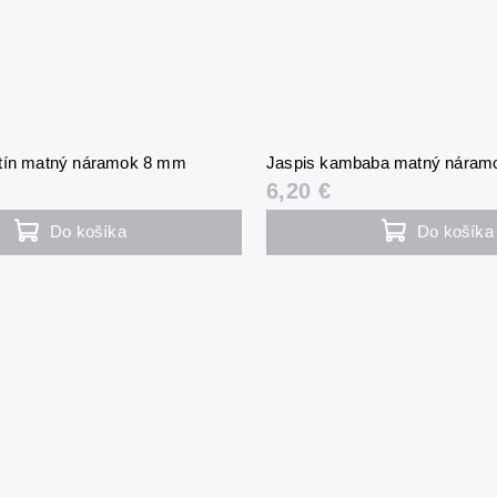
atín matný náramok 8 mm
Jaspis kambaba matný náram
6,20 €
Do košíka
Do košíka