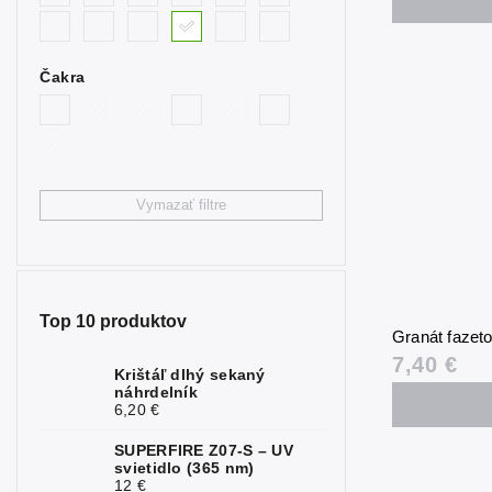
0
synt. modrý
Býčie oko
4
Čakra
Citrín
0
Fluorit
2
Granát
3
Vymazať filtre
Hematit
0
Chryzopráz
0
Jaspis
6
Top 10 produktov
Granát faze
Kalcit
0
7,40 €
Krištáľ dlhý sekaný
náhrdelník
Karneol
0
6,20 €
Kremeň
0
SUPERFIRE Z07-S – UV
svietidlo (365 nm)
Krištáľ
0
12 €