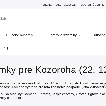
Predajňa
Ako nakupovať
Obchodné podmien
Brúsené minerály
Lampy a svietniky
Brúsené
9. 1.)
mky pre Kozoroha (22. 12.
esiate znamenie zverokruhu (22. 12. – 19. 1.) a patrí k živlu zeme — 
vednosť. Kamene vybrané pre toto znamenie podporujú jeho vytrvalosť
 sú ideálne štyri kamene:
Hematit
,
Jaspis červený
,
Onyx
a
Tigrové oko
ský charakter.