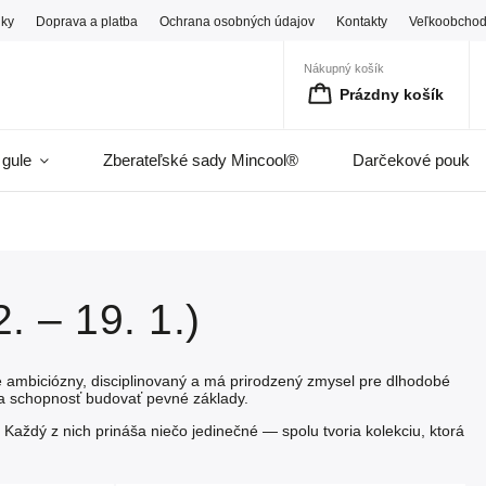
ky
Doprava a platba
Ochrana osobných údajov
Kontakty
Veľkoobcho
Nákupný košík
Prázdny košík
 gule
Zberateľské sady Mincool®
Darčekové pouka
 – 19. 1.)
je ambiciózny, disciplinovaný a má prirodzený zmysel pre dlhodobé
 a schopnosť budovať pevné základy.
. Každý z nich prináša niečo jedinečné — spolu tvoria kolekciu, ktorá