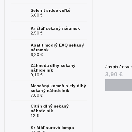
Kunzit
0
Selenit srdce veľké
6,60 €
Kyanit
0
Krištáľ sekaný náramok
Labradorit
0
2,50 €
Lapis lazuli
0
Apatit modrý EXQ sekaný
náramok
6,20 €
Larimar
0
Záhneda dlhý sekaný
Láva
2
Jaspis červ
náhrdelník
3,90 €
9,10 €
Magnezit
0
Mesačný kameň biely dlhý
Malachit
4
sekaný náhrdelník
7,80 €
Mesačný
0
kameň
Citrín dlhý sekaný
náhrdelník
12 €
Mokait
3
Krištáľ surová lampa
Morganit
0