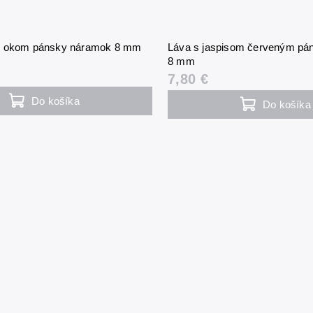
m okom pánsky náramok 8 mm
Láva s jaspisom červeným pá
8 mm
7,80 €
Do košíka
Do košíka