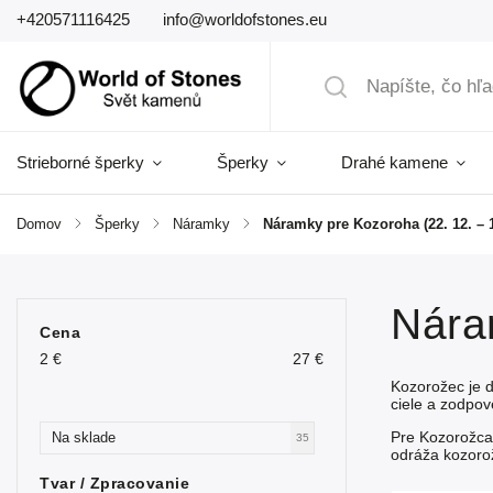
+420571116425
info@worldofstones.eu
Strieborné šperky
Šperky
Drahé kamene
Domov
/
Šperky
/
Náramky
/
Náramky pre Kozoroha (22. 12. – 1
Nára
Cena
2
€
27
€
Kozorožec je d
ciele a zodpo
Pre Kozorožca
Na sklade
35
odráža kozorož
Tvar / Zpracovanie