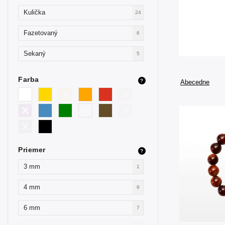
Kulička
24
Fazetovaný
6
Sekaný
5
Farba
?
Abecedne
Priemer
?
3 mm
1
4 mm
9
6 mm
7