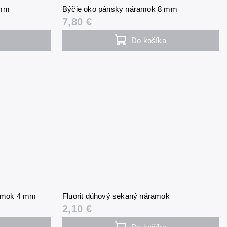
 mm
Býčie oko pánsky náramok 8 mm
7,80 €
Do košíka
ramok 4 mm
Fluorit dúhový sekaný náramok
2,10 €