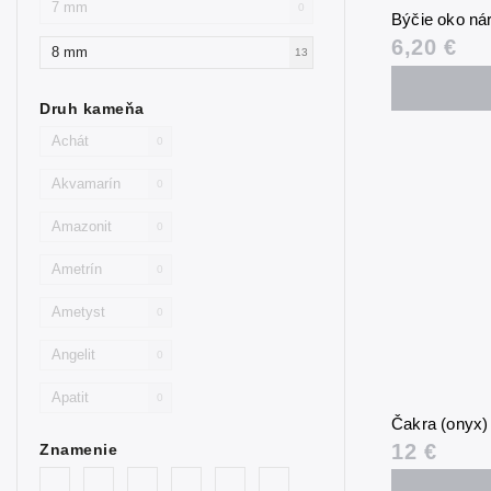
7 mm
0
Býčie oko n
6,20 €
8 mm
13
Druh kameňa
Achát
0
Akvamarín
0
Amazonit
0
Ametrín
0
Ametyst
0
Angelit
0
Apatit
0
Čakra (onyx
Avanturín
0
12 €
Znamenie
Avanturín