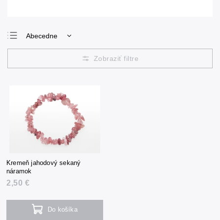
Abecedne
Najlacnejšie
Najdrahšie
Najpredávanejšie
Kremeň jahodový sekaný
náramok
2,50 €
Do košíka