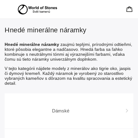
Hnedé minerálne náramky
Hnedé minerálne náramky
zaujmú teplými, prírodnými odtieňmi,
ktoré pôsobia elegantne a nadčasovo. Hnedá farba sa ľahko
kombinuje s neutrálnymi tónmi aj výraznejšími farbami, vďaka
čomu sú tieto náramky univerzálnym doplnkom.
V tejto kategórii nájdete modely z minerálov ako tigrie oko, jaspis
či dymový kremeň. Každý náramok je vyrobený zo starostlivo
vybraných kameňov s dôrazom na kvalitu spracovania a estetický
detail.
Dámské