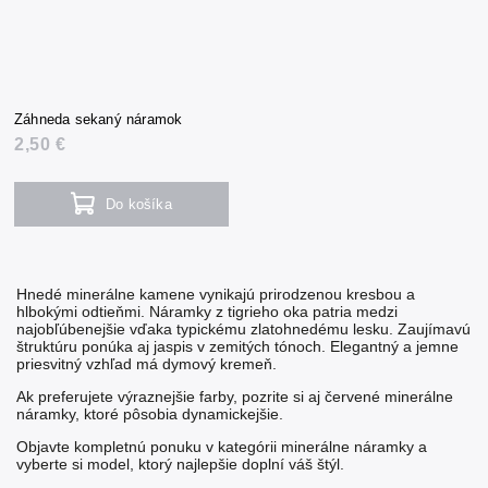
Záhneda sekaný náramok
2,50 €
Do košíka
Hnedé minerálne kamene vynikajú prirodzenou kresbou a
hlbokými odtieňmi.
Náramky z tigrieho oka
patria medzi
najobľúbenejšie vďaka typickému zlatohnedému lesku. Zaujímavú
štruktúru ponúka aj
jaspis
v zemitých tónoch. Elegantný a jemne
priesvitný vzhľad má
dymový kremeň
.
Ak preferujete výraznejšie farby, pozrite si aj
červené minerálne
náramky
, ktoré pôsobia dynamickejšie.
Objavte kompletnú ponuku v kategórii
minerálne náramky
a
vyberte si model, ktorý najlepšie doplní váš štýl.