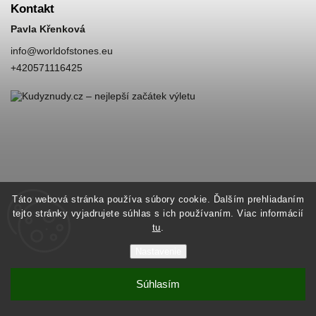
Kontakt
Pavla Křenková
info
@
worldofstones.eu
+420571116425
Táto webová stránka používa súbory cookie. Ďalším prehliadaním
tejto stránky vyjadrujete súhlas s ich používaním. Viac informácií
tu
.
Nastavenie
Súhlasím
Copyright 2026
World of Stones
. Všetky práva vyhradené.
Vytvořil
Shoptet
| Design
Shoptak.cz