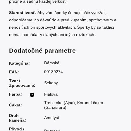
pružné a sadnú každej veľkosti.
Starostlivosť:
Aby vám šperky čo najdlhšie vydržali,
odporúčame ich dávať dole pred kúpaním, sprchovaním a
nenosiť ich pri športových aktivitách. Šperky by sa taktiež
nemali namáčať v slaných ani iných roztokoch.
Dodatočné parametre
Dámské
Kategória
:
00139274
EAN
:
Tvar /
Sekaný
Zpracovanie
:
Farba
:
Fialová
?
Tretie oko (Ajna)
,
Korunní čakra
Čakra
:
(Sahasrara)
Druh
Ametyst
kameňa
:
Pôvod /