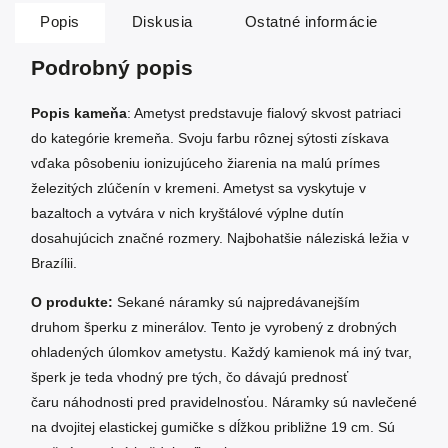
Popis
Diskusia
Ostatné informácie
Podrobný popis
Popis kameňa
: Ametyst predstavuje fialový skvost patriaci
do kategórie kremeňa. Svoju farbu rôznej sýtosti získava
vďaka pôsobeniu ionizujúceho žiarenia na malú prímes
železitých zlúčenín v kremeni. Ametyst sa vyskytuje v
bazaltoch a vytvára v nich kryštálové výplne dutín
dosahujúcich značné rozmery. Najbohatšie náleziská ležia v
Brazílii.
O produkte:
Sekané náramky sú najpredávanejším
druhom šperku z minerálov. Tento je vyrobený z drobných
ohladených úlomkov ametystu. Každý kamienok má iný tvar,
šperk je teda vhodný pre tých, čo dávajú prednosť
čaru náhodnosti pred pravidelnosťou. Náramky sú navlečené
na dvojitej elastickej gumičke s dĺžkou približne 19 cm. Sú