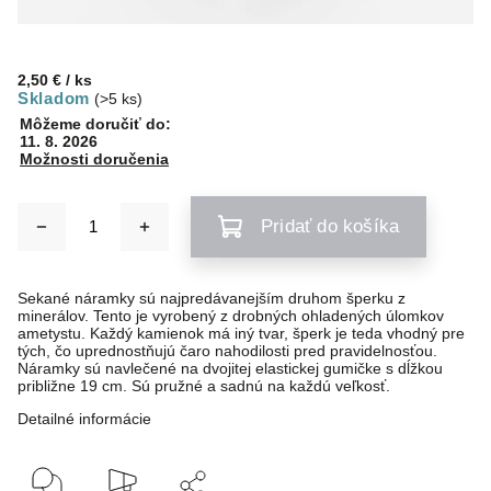
2,50 €
/ ks
Skladom
(>5 ks)
Môžeme doručiť do:
11. 8. 2026
Možnosti doručenia
Pridať do košíka
Sekané náramky sú najpredávanejším druhom šperku z
minerálov. Tento je vyrobený z drobných ohladených úlomkov
ametystu. Každý kamienok má iný tvar, šperk je teda vhodný pre
tých, čo uprednostňujú čaro nahodilosti pred pravidelnosťou.
Náramky sú navlečené na dvojitej elastickej gumičke s dĺžkou
približne 19 cm. Sú pružné a sadnú na každú veľkosť.
Detailné informácie