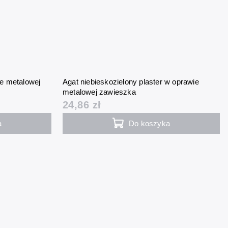
ie metalowej
Agat niebieskozielony plaster w oprawie
metalowej zawieszka
24,86 zł
a
Do koszyka