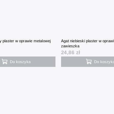
y plaster w oprawie metalowej
Agat niebieski plaster w opraw
zawieszka
24,86 zł
Do koszyka
Do koszyk