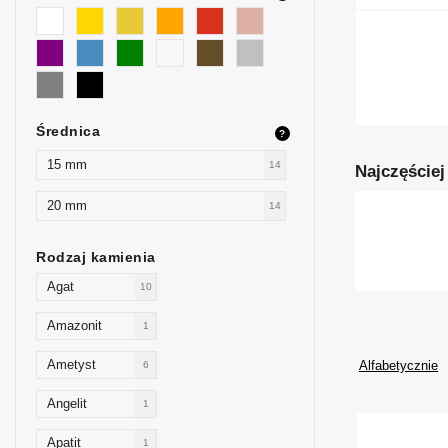
Średnica
?
15 mm
14
Najczęście
20 mm
14
Rodzaj kamienia
Agat
10
Amazonit
1
Ametyst
Alfabetycznie
6
Angelit
1
Apatit
1