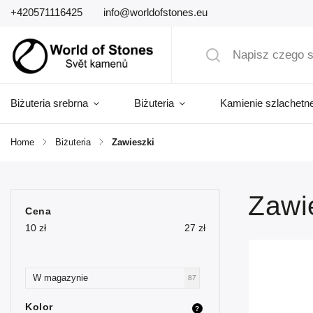
+420571116425
info@worldofstones.eu
Biżuteria srebrna
Biżuteria
Kamienie szlachetn
Home
/
Biżuteria
/
Zawieszki
Zawi
Cena
10
zł
27
zł
W magazynie
87
Kolor
?