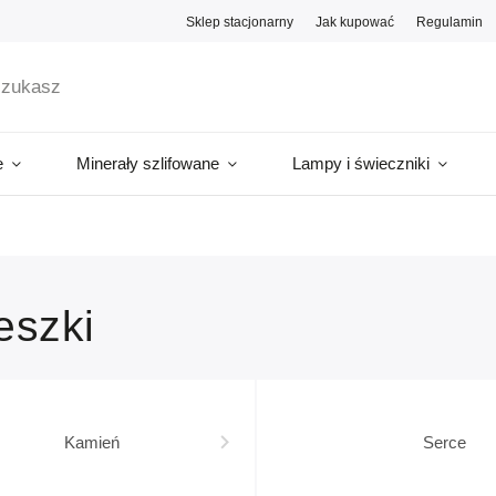
Sklep stacjonarny
Jak kupować
Regulamin
e
Minerały szlifowane
Lampy i świeczniki
eszki
Kamień
Serce