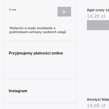
Agat szary z
E-mail
14,20 zł
Vložením e-mailu souhlasíte s
podmínkami ochrany osobních údajů
Przyjmujemy płatności online
Instagram
Ametyst Mal
10,65 zł