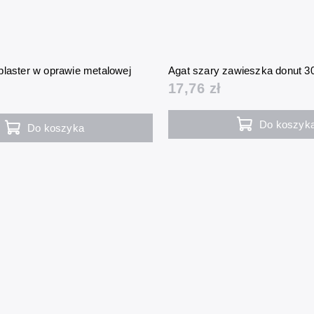
plaster w oprawie metalowej
Agat szary zawieszka donut 
17,76 zł
Do koszyk
Do koszyka