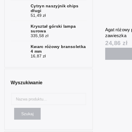
Cytryn naszyjnik chips
Kwarc
4
długi
różowy
51,49 zł
Serpentyn
1
Kryształ górski lampa
Agat różowy 
surowa
Szmaragd
1
zawieszka
335,58 zł
24,86 zł
Sodalit
3
Kwarc różowy bransoletka
4 mm
16,87 zł
Turmalin
1
Tygrysie oko
4
Turkenit
2
Wyszukiwanie
Unakit
1
Kwarc
1
dymny
Szukaj