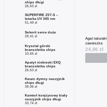
Chalcedon
chips długi
1
26,63 zł
Jaspis
8
SUPERFIRE Z07-S –
latarka UV 365 nm
Karneol
4
51,49 zł
Kwarc
1
Selenit serce duże
28,41 zł
Agat naturaln
Kryształ
5
zawieszka
górski
Kryształ górski
24,86 zł
bransoletka chips
Lapis lazuli
1
10,65 zł
Magnezyt
3
Apatyt niebieski EXQ
bransoletka chips
26,63 zł
Kamień
1
księżycowy
Kwarc dymny naszyjnik
chips długi
Mokait
4
39,06 zł
Obsydian
4
Kamień księżycowy biały
naszyjnik chips długi
Opalit
33,74 zł
2