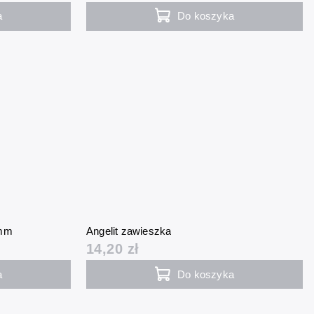
a
Do koszyka
 mm
Angelit zawieszka
14,20 zł
a
Do koszyka