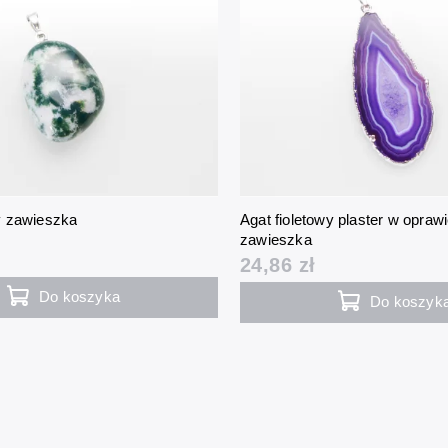
y zawieszka
Agat fioletowy plaster w opraw
zawieszka
24,86 zł
Do koszyka
Do koszyk