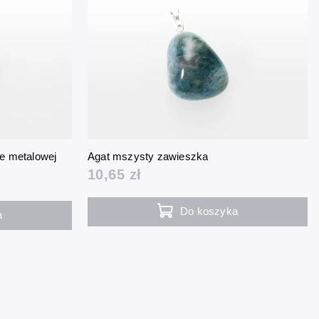
ie metalowej
Agat mszysty zawieszka
10,65 zł
Do koszyka
a