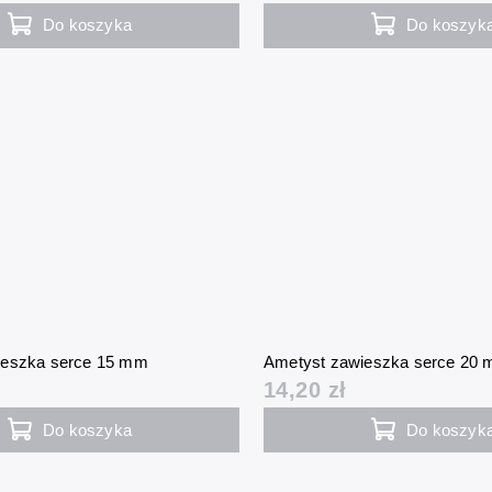
Do koszyka
Do koszyk
ieszka serce 15 mm
Ametyst zawieszka serce 20
14,20 zł
Do koszyka
Do koszyk