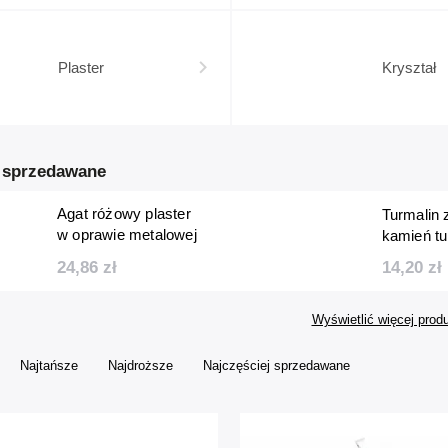
Plaster
Kryształ
j sprzedawane
Agat różowy plaster
Turmalin
w oprawie metalowej
kamień t
zawieszka
14,20 zł
24,86 zł
Wyświetlić więcej prod
Najtańsze
Najdroższe
Najczęściej sprzedawane