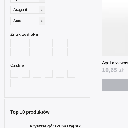
Aragonit
2
Aura
1
Awenturyn
2
Znak zodiaku
Goldstone
2
niebieski
Goldstone
2
Agat drzewn
złoty
Czakra
10,65 zł
Bycze oko
1
Cytryn
1
Granat
1
Heliotrop
2
Top 10 produktów
Hematyt
2
Kryształ górski naszyjnik