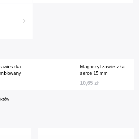
 zawieszka
Magnezyt zawieszka
umblowany
serce 15 mm
10,65 zł
uktów