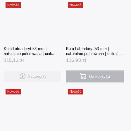
Nowość
Nowość
Kula Labradoryt 53 mm |
Kula Labradoryt 53 mm |
naturalnie polerowana | unikat |
naturalnie polerowana | unikat |
215 g | Madagaskar
219 g | Madagaskar
115,13 zł
116,90 zł
Szczegóły
Do koszyka
Nowość
Nowość