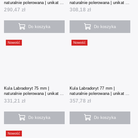
naturalnie polerowana | unikat |
naturalnie polerowana | unikat |
544 g | Madagaskar
580 g | Madagaskar
290,47 zł
308,18 zł
Do koszyka
Do koszyka
Nowość
Nowość
Kula Labradoryt 75 mm |
Kula Labradoryt 77 mm |
naturalnie polerowana | unikat |
naturalnie polerowana | unikat |
621 g | Madagaskar
673 g | Madagaskar
331,21 zł
357,78 zł
Do koszyka
Do koszyka
Nowość