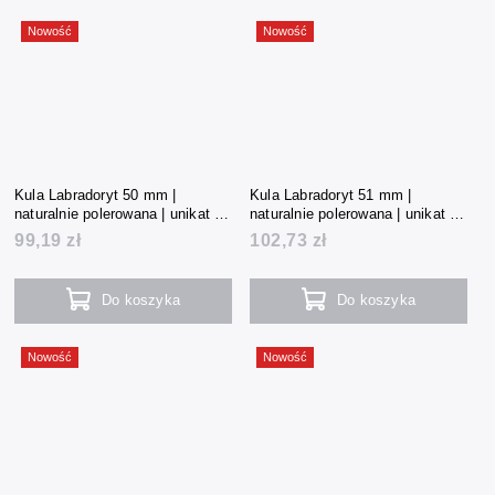
Nowość
Nowość
Kula Labradoryt 50 mm |
Kula Labradoryt 51 mm |
naturalnie polerowana | unikat |
naturalnie polerowana | unikat |
185 g | Madagaskar
193 g | Madagaskar
99,19 zł
102,73 zł
Do koszyka
Do koszyka
Nowość
Nowość