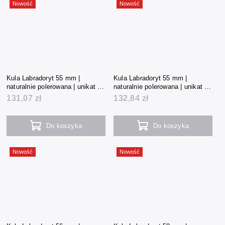
Nowość
Nowość
Kula Labradoryt 55 mm |
Kula Labradoryt 55 mm |
naturalnie polerowana | unikat |
naturalnie polerowana | unikat |
246 g | Madagaskar
247 g | Madagaskar
131,07 zł
132,84 zł
Do koszyka
Do koszyka
Nowość
Nowość