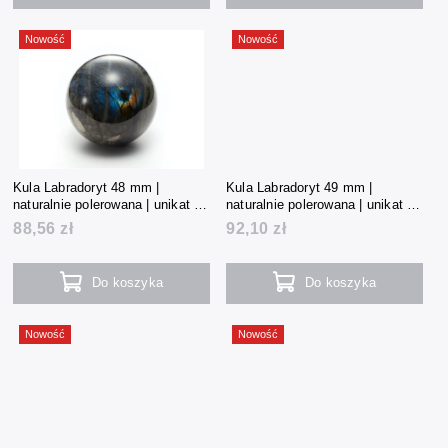
Nowość
Nowość
Kula Labradoryt 48 mm |
Kula Labradoryt 49 mm |
naturalnie polerowana | unikat |
naturalnie polerowana | unikat |
166 g | Madagaskar
171 g | Madagaskar
88,56 zł
92,10 zł
Do koszyka
Do koszyka
Nowość
Nowość