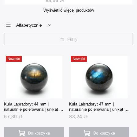
88,56 zł
Wyświetlić więcej produktów
Alfabetycznie
Najtańsze
Najdroższe
Najczęściej
sprzedawane
Nowość
Nowość
Kula Labradoryt 44 mm |
Kula Labradoryt 47 mm |
naturalnie polerowana | unikat |
naturalnie polerowana | unikat |
124 g | Madagaskar
154 g | Madagaskar
67,30 zł
83,24 zł
Do koszyka
Do koszyka