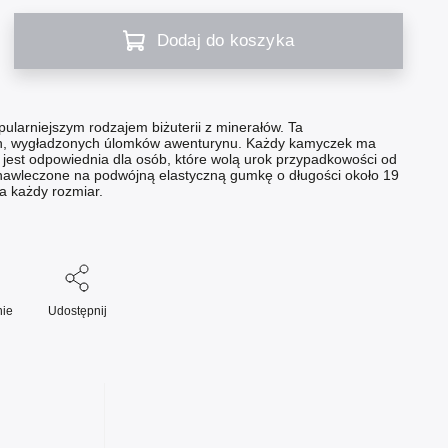
Dodaj do koszyka
pularniejszym rodzajem biżuterii z minerałów. Ta
ch, wygładzonych úlomków awenturynu. Każdy kamyczek ma
ia jest odpowiednia dla osób, które wolą urok przypadkowości od
ą nawleczone na podwójną elastyczną gumkę o długości około 19
na każdy rozmiar.
ie
Udostępnij