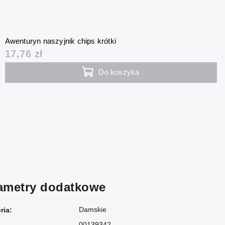
Awenturyn naszyjnik chips krótki
17,76 zł
Do koszyka
ametry dodatkowe
Damskie
ria
:
00139342