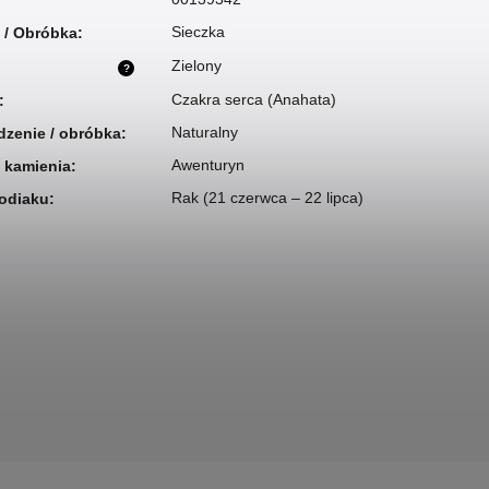
Sieczka
t / Obróbka
:
Zielony
?
Czakra serca (Anahata)
:
Naturalny
zenie / obróbka
:
Awenturyn
 kamienia
:
Rak (21 czerwca – 22 lipca)
odiaku
: