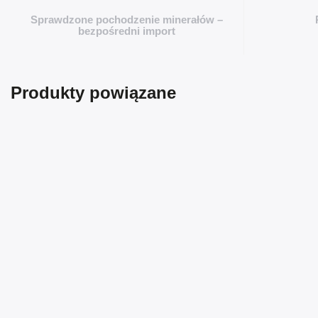
Sprawdzone pochodzenie minerałów –
bezpośredni import
Produkty powiązane