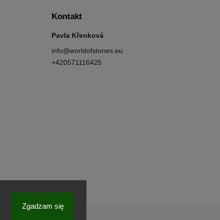
Kontakt
Pavla Křenková
info
@
worldofstones.eu
+420571116425
Zgadzam się