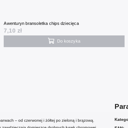
Awenturyn bransoletka chips dziecięca
7,10 zł
Do koszyka
Par
Katego
wach – od czerwonej i żółtej po zieloną i brązową.
óry zawdzięczają domieszce drobnych łusek chromowej