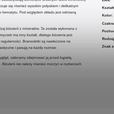
EAN
:
zuje się również wysokim połyskiem i delikatnym
Kształ
 hematytu. Pod względem składu jest odmianą
Kolor
:
Czakra
zaj biżuterii z minerałów. Ta została wykonana z
Pochod
zek ma inny kształt, dlatego biżuteria jest
Rodzaj
 regularności. Bransoletki są nawleczone na
Znak z
styczne i pasują na każdy rozmiar.
wygląd, zalecamy zdejmować ją przed kąpielą,
 Biżuterii nie należy również moczyć w roztworach