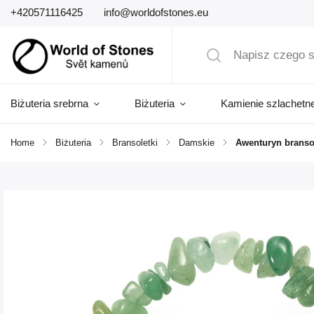
+420571116425
info@worldofstones.eu
Biżuteria srebrna
Biżuteria
Kamienie szlachetn
Home
/
Biżuteria
/
Bransoletki
/
Damskie
/
Awenturyn branso