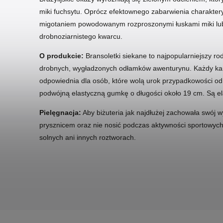
miki fuchsytu. Oprócz efektownego zabarwienia charaktery
migotaniem powodowanym rozproszonymi łuskami miki lub
drobnoziarnistego kwarcu.
O produkcie:
Bransoletki siekane to najpopularniejszy rod
drobnych, wygładzonych odłamków awenturynu. Każdy kamyc
odpowiednia dla osób, które wolą urok przypadkowości od
podwójną elastyczną gumkę o długości około 19 cm. Są ela
Pielęgnacja:
Aby biżuteria jak najdłużej zachowała swój 
prysznicem oraz nie nosić podczas aktywności sportowych.
solnych ani innych roztworach.