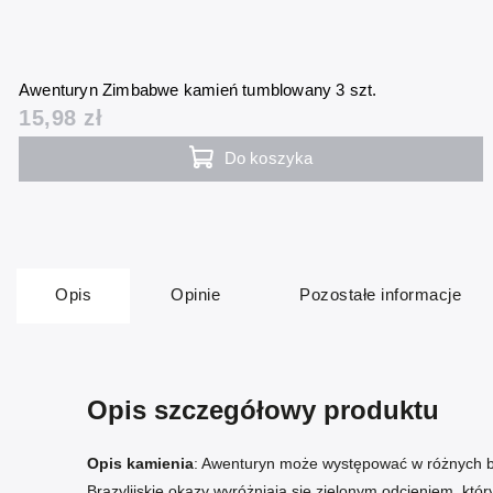
Awenturyn Zimbabwe kamień tumblowany 3 szt.
15,98 zł
Do koszyka
Opis
Opinie
Pozostałe informacje
Opis szczegółowy produktu
Opis kamienia
: Awenturyn może występować w różnych bar
Brazylijskie okazy wyróżniają się zielonym odcieniem, kt