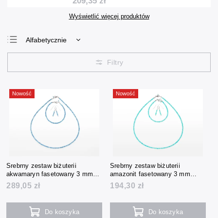
209,35 zł
Wyświetlić więcej produktów
Alfabetycznie
Najtańsze
Najdroższe
Najczęściej
sprzedawane
Nowość
Nowość
Srebrny zestaw biżuterii
Srebrny zestaw biżuterii
akwamaryn fasetowany 3 mm
amazonit fasetowany 3 mm
(naszyjnik + bransoletka +
(naszyjnik + bransoletka +
289,05 zł
194,30 zł
kolczyki)
kolczyki)
Do koszyka
Do koszyka