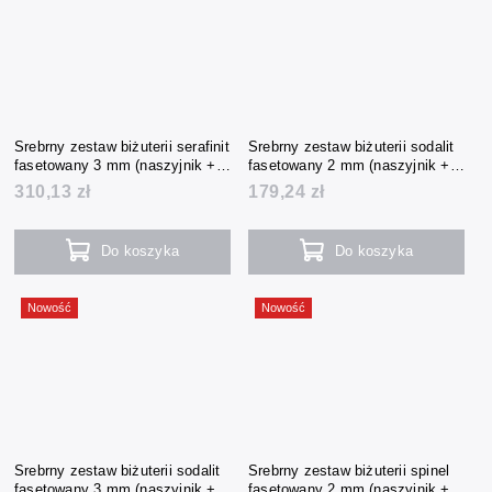
Srebrny zestaw biżuterii serafinit
Srebrny zestaw biżuterii sodalit
fasetowany 3 mm (naszyjnik +
fasetowany 2 mm (naszyjnik +
bransoletka + kolczyki)
bransoletka + kolczyki)
310,13 zł
179,24 zł
Do koszyka
Do koszyka
Nowość
Nowość
Srebrny zestaw biżuterii sodalit
Srebrny zestaw biżuterii spinel
fasetowany 3 mm (naszyjnik +
fasetowany 2 mm (naszyjnik +