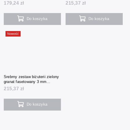
bransoletka + kolczyki)
bransoletka + kolczyki)
179,24 zł
215,37 zł
Do koszyka
Do koszyka
Nowość
Srebrny zestaw biżuterii zielony
granat fasetowany 3 mm
(naszyjnik + bransoletka +
215,37 zł
kolczyki)
Do koszyka