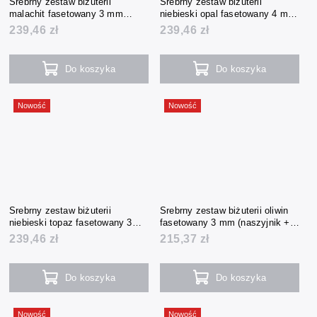
Srebrny zestaw biżuterii
Srebrny zestaw biżuterii
malachit fasetowany 3 mm
niebieski opal fasetowany 4 mm
(naszyjnik + bransoletka +
(naszyjnik + bransoletka +
239,46 zł
239,46 zł
kolczyki)
kolczyki)
Do koszyka
Do koszyka
Nowość
Nowość
Srebrny zestaw biżuterii
Srebrny zestaw biżuterii oliwin
niebieski topaz fasetowany 3
fasetowany 3 mm (naszyjnik +
mm (naszyjnik + bransoletka +
bransoletka + kolczyki)
239,46 zł
215,37 zł
kolczyki)
Do koszyka
Do koszyka
Nowość
Nowość