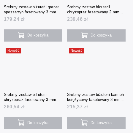
Srebrny zestaw biżuterii granat
Srebrny zestaw biżuterii
spessartyn fasetowany 3 mm
chryzopraz fasetowany 2 mm
(naszyjnik + bransoletka +
(naszyjnik + bransoletka +
179,24 zł
239,46 zł
kolczyki)
kolczyki)
Do koszyka
Do koszyka
Nowość
Nowość
Srebrny zestaw biżuterii
Srebrny zestaw biżuterii kamień
chryzopraz fasetowany 3 mm
księżycowy fasetowany 3 mm
(naszyjnik + bransoletka +
(naszyjnik + bransoletka +
260,54 zł
215,37 zł
kolczyki)
kolczyki)
Do koszyka
Do koszyka