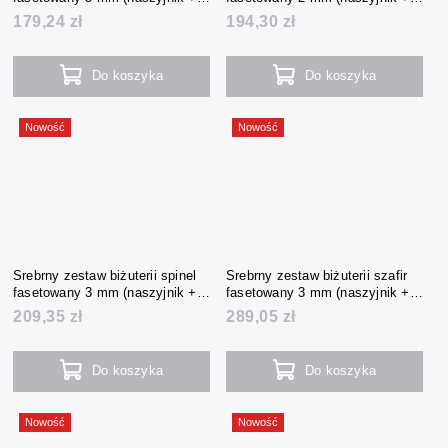
bransoletka + kolczyki)
bransoletka + kolczyki)
179,24 zł
194,30 zł
Do koszyka
Do koszyka
Nowość
Nowość
Srebrny zestaw biżuterii spinel
Srebrny zestaw biżuterii szafir
fasetowany 3 mm (naszyjnik +
fasetowany 3 mm (naszyjnik +
bransoletka + kolczyki)
bransoletka + kolczyki)
209,35 zł
289,05 zł
Do koszyka
Do koszyka
Nowość
Nowość