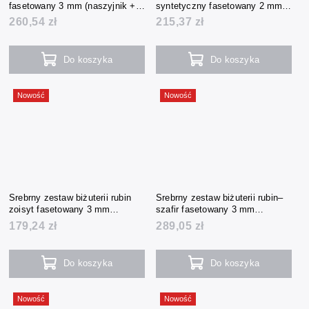
fasetowany 3 mm (naszyjnik +
syntetyczny fasetowany 2 mm
bransoletka + kolczyki)
(naszyjnik + bransoletka +
260,54 zł
215,37 zł
kolczyki)
Do koszyka
Do koszyka
Nowość
Nowość
Srebrny zestaw biżuterii rubin
Srebrny zestaw biżuterii rubin–
zoisyt fasetowany 3 mm
szafir fasetowany 3 mm
(naszyjnik + bransoletka +
(naszyjnik + bransoletka +
179,24 zł
289,05 zł
kolczyki)
kolczyki)
Do koszyka
Do koszyka
Nowość
Nowość