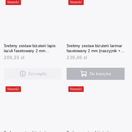
Nowość
Nowość
Srebrny zestaw biżuterii lapis
Srebrny zestaw biżuterii larimar
lazuli fasetowany 2 mm
fasetowany 2 mm (naszyjnik +
(naszyjnik + bransoletka +
bransoletka + kolczyki)
209,35 zł
239,46 zł
kolczyki)
Szczegóły
Do koszyka
Nowość
Nowość