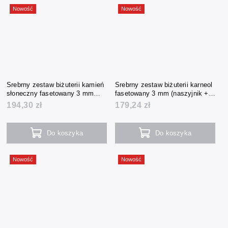
Nowość
Nowość
Srebrny zestaw biżuterii kamień
Srebrny zestaw biżuterii karneol
słoneczny fasetowany 3 mm
fasetowany 3 mm (naszyjnik +
(naszyjnik + bransoletka +
bransoletka + kolczyki)
194,30 zł
179,24 zł
kolczyki)
Do koszyka
Do koszyka
Nowość
Nowość