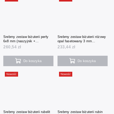
Srebrny zestaw biżuterii perły
Srebrny zestaw biżuterii różowy
6x8 mm (naszyjnik +
opal fasetowany 3 mm
bransoletka + kolczyki)
(naszyjnik + bransoletka +
260,54 zł
233,44 zł
kolczyki)
Do koszyka
Do koszyka
Nowość
Nowość
Srebrny zestaw biżuterii rubelit
Srebrny zestaw biżuterii rubin