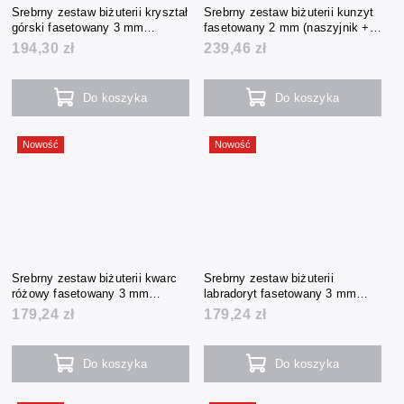
Srebrny zestaw biżuterii kryształ
Srebrny zestaw biżuterii kunzyt
górski fasetowany 3 mm
fasetowany 2 mm (naszyjnik +
(naszyjnik + bransoletka +
bransoletka + kolczyki)
194,30 zł
239,46 zł
kolczyki)
Do koszyka
Do koszyka
Nowość
Nowość
Srebrny zestaw biżuterii kwarc
Srebrny zestaw biżuterii
różowy fasetowany 3 mm
labradoryt fasetowany 3 mm
(naszyjnik + bransoletka +
(naszyjnik + bransoletka +
179,24 zł
179,24 zł
kolczyki)
kolczyki)
Do koszyka
Do koszyka