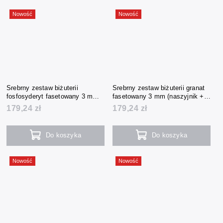
Nowość
Nowość
Srebrny zestaw biżuterii
Srebrny zestaw biżuterii granat
fosfosyderyt fasetowany 3 mm
fasetowany 3 mm (naszyjnik +
(naszyjnik + bransoletka +
bransoletka + kolczyki)
179,24 zł
179,24 zł
kolczyki)
Do koszyka
Do koszyka
Nowość
Nowość