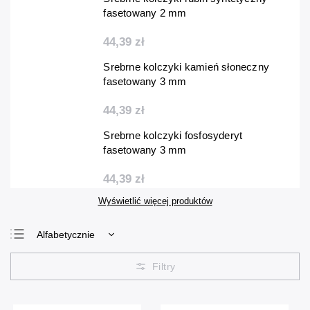
fasetowany 2 mm
44,39 zł
Srebrne kolczyki kamień słoneczny
fasetowany 3 mm
44,39 zł
Srebrne kolczyki fosfosyderyt
fasetowany 3 mm
44,39 zł
Wyświetlić więcej produktów
Alfabetycznie
Najtańsze
Najdroższe
Najczęściej
sprzedawane