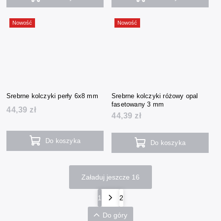
Nowość
Nowość
Srebrne kolczyki perły 6x8 mm
Srebrne kolczyki różowy opal
fasetowany 3 mm
44,39 zł
44,39 zł
Do koszyka
Do koszyka
Załaduj jeszcze 16
1
2
Do góry